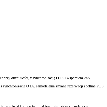
et przy dużej ilości, z synchronizacją OTA i wsparciem 24/7.
lus synchronizacja OTA, samodzielna zmiana rezerwacji i offline POS.
z wycieczki, atrakcje lub aktywności, które sprzedają się