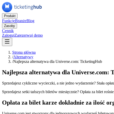
Produkt
Funkcje
Branże
Blog
Zasoby
Cennik
Zaloguj
Zarezerwuj demo
Strona główna
/
Alternatywy
/
Najlepsza alternatywa dla Universe.com: TicketingHub
Najlepsza alternatywa dla Universe.com: 
Sprzedajesz cykliczne wycieczki, a nie jedno wydarzenie? Stała opłat
Sprzedajesz setki tańszych biletów miesięcznie? Opłata za bilet roś
Opłata za bilet karze dokładnie za ilość o
Universe.com jest stworzony dla jednorazowych wydarzeń biletowanyc