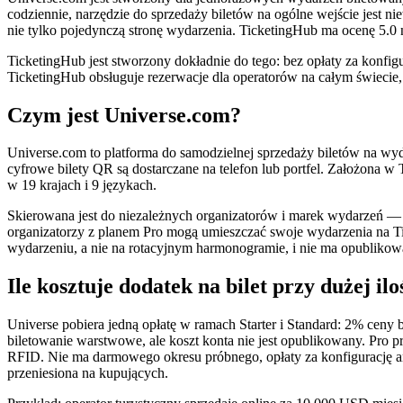
codziennie, narzędzie do sprzedaży biletów na ogólne wejście jest n
nie tylko pojedynczą stronę wydarzenia. TicketingHub ma ocenę 5.0 
TicketingHub jest stworzony dokładnie do tego: bez opłaty za konfigu
TicketingHub obsługuje rezerwacje dla operatorów na całym świecie
Czym jest Universe.com?
Universe.com to platforma do samodzielnej sprzedaży biletów na wyda
cyfrowe bilety QR są dostarczane na telefon lub portfel. Założona w 
w 19 krajach i 9 językach.
Skierowana jest do niezależnych organizatorów i marek wydarzeń — k
organizatorzy z planem Pro mogą umieszczać swoje wydarzenia na Ti
wydarzeniu, a nie na rotacyjnym harmonogramie, i nie ma opublikow
Ile kosztuje dodatek na bilet przy dużej ilo
Universe pobiera jedną opłatę w ramach Starter i Standard: 2% ceny 
biletowanie warstwowe, ale koszt konta nie jest opublikowany. Pro 
RFID. Nie ma darmowego okresu próbnego, opłaty za konfigurację a
przeniesiona na kupujących.