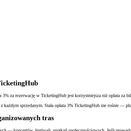
TicketingHub
a 3% za rezerwację w TicketingHub jest korzystniejsza niż opłata za bil
nie z każdym sprzedanym. Stała opłata 3% TicketingHub nie rośnie — p
rganizowanych tras
h — koncertów, festiwali, spotkań społecznościowych. Jeśli prowadzis