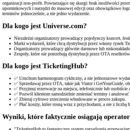
organizacji non-profit. Powtarzające się skargi: brak możliwości prz
upominkowych i narzędzi do masowej edycji oraz obowiązkowe logowa
terminów jednocześnie, a nie jedno wydarzenie.
Dla kogo jest Universe.com?
Niezależni organizatorzy prowadzący pojedynczy koncert, fest
Marki wydarzeń, które chcą dystrybucji przez własny rynek Tic
Organizatorzy prowadzący głównie darmowe lub niskonakładowe 
Zespoły, które nie potrzebują dystrybucji przez OTA reselleró
Dla kogo jest TicketingHub?
✅ Uruchom harmonogram cykliczny, a nie jednorazowe wydar
✅ Sprzedawaj przez OTA, takie jak Viator i GetYourGuide, obo
✅ Przyjmuj rezerwacje na miejscu, telefonicznie lub osobiści
✅ Pozwól klientom samodzielnie zmieniać terminy i anulować 
✅ Zbieraj cyfrowe zrzeczenia wbudowane w proces zakupu.
✅ Płać koszty, które rosną wraz z przychodami, a nie z liczbą b
Wyniki, które faktycznie osiągają operato
"TicketingHub to fantastyczny system zarządzania rezerwacja