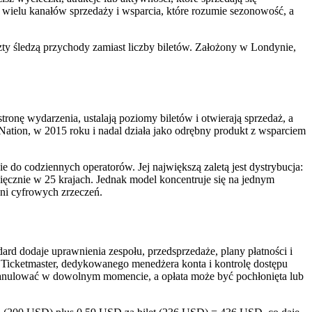
, wielu kanałów sprzedaży i wsparcia, które rozumie sezonowość, a
szty śledzą przychody zamiast liczby biletów. Założony w Londynie,
ronę wydarzenia, ustalają poziomy biletów i otwierają sprzedaż, a
e Nation, w 2015 roku i nadal działa jako odrębny produkt z wsparciem
 do codziennych operatorów. Jej największą zaletą jest dystrybucja:
ęcznie w 25 krajach. Jednak model koncentruje się na jednym
ani cyfrowych zrzeczeń.
ard dodaje uprawnienia zespołu, przedsprzedaże, plany płatności i
a Ticketmaster, dedykowanego menedżera konta i kontrolę dostępu
 anulować w dowolnym momencie, a opłata może być pochłonięta lub