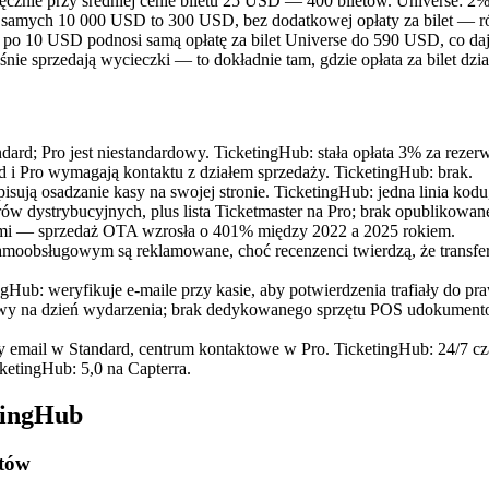
sięcznie przy średniej cenie biletu 25 USD — 400 biletów. Universe:
h samych 10 000 USD to 300 USD, bez dodatkowej opłaty za bilet — 
w po 10 USD podnosi samą opłatę za bilet Universe do 590 USD, co da
nie sprzedają wycieczki — to dokładnie tam, gdzie opłata za bilet dzia
d; Pro jest niestandardowy. TicketingHub: stała opłata 3% za rezerwac
 i Pro wymagają kontaktu z działem sprzedaży. TicketingHub: brak.
ują osadzanie kasy na swojej stronie. TicketingHub: jedna linia kod
ystrybucyjnych, plus lista Ticketmaster na Pro; brak opublikowanej
erami — sprzedaż OTA wzrosła o 401% między 2022 a 2025 rokiem.
moobsługowym są reklamowane, choć recenzenci twierdzą, że transfer
gHub: weryfikuje e-maile przy kasie, aby potwierdzenia trafiały do p
wy na dzień wydarzenia; brak dedykowanego sprzętu POS udokumentow
 email w Standard, centrum kontaktowe w Pro. TicketingHub: 24/7 cza
ketingHub: 5,0 na Capterra.
tingHub
etów