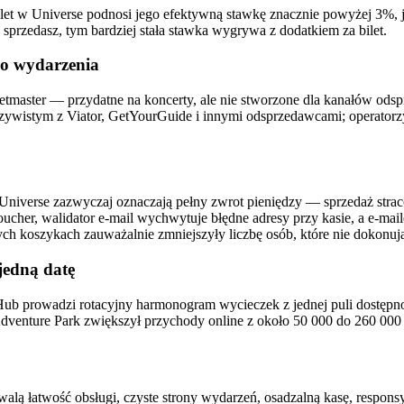
a bilet w Universe podnosi jego efektywną stawkę znacznie powyżej 3%
sprzedasz, tym bardziej stała stawka wygrywa z dodatkiem za bilet.
go wydarzenia
cketmaster — przydatne na koncerty, ale nie stworzone dla kanałów od
zywistym z Viator, GetYourGuide i innymi odsprzedawcami; operatorz
Universe zazwyczaj oznaczają pełny zwrot pieniędzy — sprzedaż stra
oucher, walidator e-mail wychwytuje błędne adresy przy kasie, a e-ma
ych koszykach zauważalnie zmniejszyły liczbę osób, które nie dokonują
jedną datę
b prowadzi rotacyjny harmonogram wycieczek z jednej puli dostępności 
Adventure Park zwiększył przychody online z około 50 000 do 260 000 
alą łatwość obsługi, czyste strony wydarzeń, osadzalną kasę, responsy