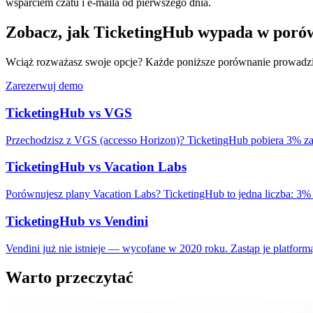
wsparciem czatu i e-maila od pierwszego dnia.
Zobacz, jak TicketingHub wypada w poró
Wciąż rozważasz swoje opcje? Każde poniższe porównanie prowadzi z 
Zarezerwuj demo
TicketingHub vs VGS
Przechodzisz z VGS (accesso Horizon)? TicketingHub pobiera 3% za 
TicketingHub vs Vacation Labs
Porównujesz plany Vacation Labs? TicketingHub to jedna liczba: 3% za
TicketingHub vs Vendini
Vendini już nie istnieje — wycofane w 2020 roku. Zastąp je platformą
Warto przeczytać