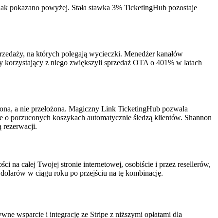
, jak pokazano powyżej. Stała stawka 3% TicketingHub pozostaje
sprzedaży, na których polegają wycieczki. Menedżer kanałów
y korzystający z niego zwiększyli sprzedaż OTA o 401% w latach
cona, a nie przełożona. Magiczny Link TicketingHub pozwala
ile o porzuconych koszykach automatycznie śledzą klientów. Shannon
 rezerwacji.
na całej Twojej stronie internetowej, osobiście i przez resellerów,
dolarów w ciągu roku po przejściu na tę kombinację.
wne wsparcie i integrację ze Stripe z niższymi opłatami dla