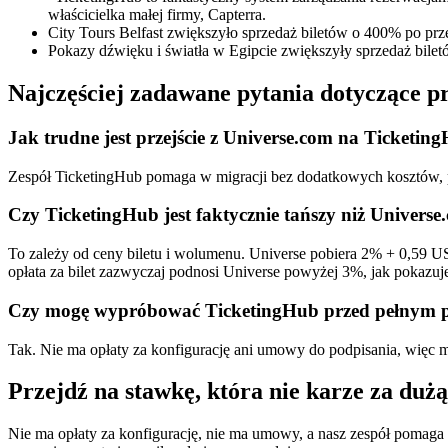
właścicielka małej firmy, Capterra.
City Tours Belfast zwiększyło sprzedaż biletów o 400% po prz
Pokazy dźwięku i światła w Egipcie zwiększyły sprzedaż bile
Najczęściej zadawane pytania dotyczące pr
Jak trudne jest przejście z Universe.com na Ticketin
Zespół TicketingHub pomaga w migracji bez dodatkowych kosztów, p
Czy TicketingHub jest faktycznie tańszy niż Universe
To zależy od ceny biletu i wolumenu. Universe pobiera 2% + 0,59 USD
opłata za bilet zazwyczaj podnosi Universe powyżej 3%, jak pokazuje 
Czy mogę wypróbować TicketingHub przed pełnym pr
Tak. Nie ma opłaty za konfigurację ani umowy do podpisania, więc m
Przejdź na stawkę, która nie karze za dużą
Nie ma opłaty za konfigurację, nie ma umowy, a nasz zespół pomag