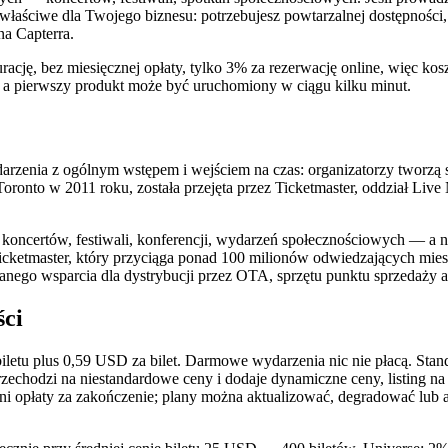
iewłaściwe dla Twojego biznesu: potrzebujesz powtarzalnej dostępności
na Capterra.
rację, bez miesięcznej opłaty, tylko 3% za rezerwację online, więc ko
, a pierwszy produkt może być uruchomiony w ciągu kilku minut.
rzenia z ogólnym wstępem i wejściem na czas: organizatorzy tworzą st
Toronto w 2011 roku, została przejęta przez Ticketmaster, oddział Liv
oncertów, festiwali, konferencji, wydarzeń społecznościowych — a nie
cketmaster, który przyciąga ponad 100 milionów odwiedzających miesi
anego wsparcia dla dystrybucji przez OTA, sprzętu punktu sprzedaży 
ści
biletu plus 0,59 USD za bilet. Darmowe wydarzenia nic nie płacą. Stand
przechodzi na niestandardowe ceny i dodaje dynamiczne ceny, listing n
ni opłaty za zakończenie; plany można aktualizować, degradować lub