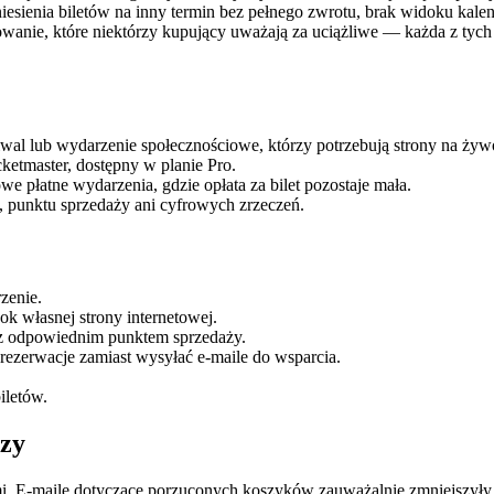
eniesienia biletów na inny termin bez pełnego zwrotu, brak widoku kalen
nie, które niektórzy kupujący uważają za uciążliwe — każda z tych k
iwal lub wydarzenie społecznościowe, którzy potrzebują strony na żyw
ketmaster, dostępny w planie Pro.
płatne wydarzenia, gdzie opłata za bilet pozostaje mała.
w, punktu sprzedaży ani cyfrowych zrzeczeń.
zenie.
k własnej strony internetowej.
e z odpowiednim punktem sprzedaży.
rezerwacje zamiast wysyłać e-maile do wsparcia.
iletów.
rzy
mi. E-maile dotyczące porzuconych koszyków zauważalnie zmniejszyły 