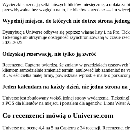
Wycieczki sprzedają setki tańszych biletów miesięcznie, a opłata z
przewidywalna bez względu na to, ile biletów sprzedasz — im więcej 
Wypełnij miejsca, do których nie dotrze strona jedne
Dystrybucja Universe odbywa się poprzez własne listy i, na Pro, Ti
TicketingHub utrzymuje dostępność zsynchronizowaną w czasie rzec
2022-2025.
Odzyskaj rezerwację, nie tylko ją zwróć
Recenzenci Capterra twierdzą, że zmiany w przedziałach czasowych 
klientom samodzielnie zmieniać termin, anulować lub zamieniać na v
R., właścicielka małej firmy, powiedziała wprost: e-maile o porzucon
Jeden kalendarz na każdy dzień, nie jedna strona na 
Universe jest zbudowany wokół jednej strony wydarzenia. TicketingHu
z POS dla klientów na miejscu i portalem dla agentów. Lions Water 
Co recenzenci mówią o Universe.com
Universe ma ocenę 4,4 na 5 na Capterra z 34 recenzji. Recenzenci chw