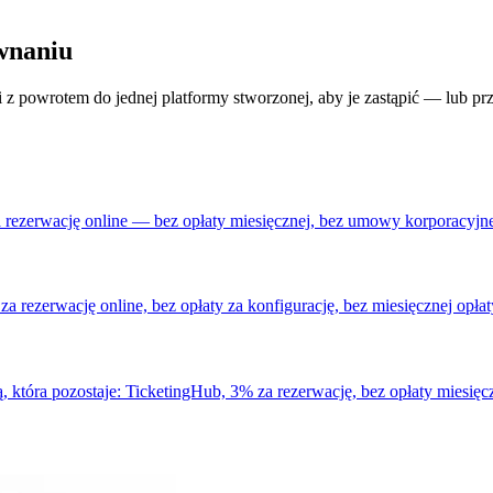
wnaniu
powrotem do jednej platformy stworzonej, aby je zastąpić — lub prze
rezerwację online — bez opłaty miesięcznej, bez umowy korporacyjne
 rezerwację online, bez opłaty za konfigurację, bez miesięcznej opłat
, która pozostaje: TicketingHub, 3% za rezerwację, bez opłaty miesięcz