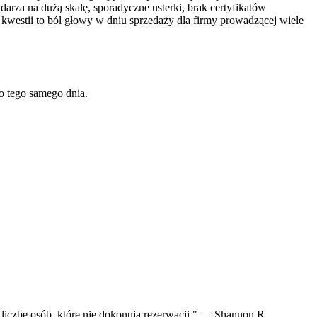
darza na dużą skalę, sporadyczne usterki, brak certyfikatów
westii to ból głowy w dniu sprzedaży dla firmy prowadzącej wiele
o tego samego dnia.
liczbę osób, które nie dokonują rezerwacji." — Shannon R.,