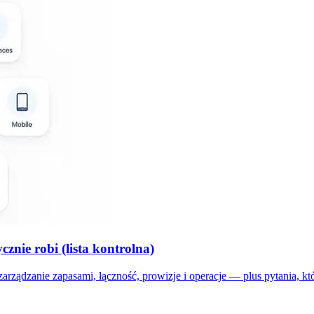
nie robi (lista kontrolna)
arządzanie zapasami, łączność, prowizje i operacje — plus pytania, k