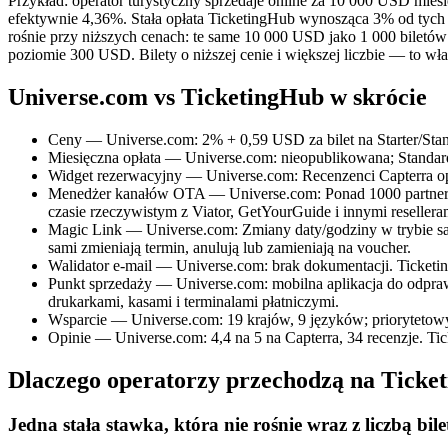
Przykład: operator turystyczny sprzedaje online za 10 000 USD mie
efektywnie 4,36%. Stała opłata TicketingHub wynosząca 3% od tyc
rośnie przy niższych cenach: te same 10 000 USD jako 1 000 biletó
poziomie 300 USD. Bilety o niższej cenie i większej liczbie — to właś
Universe.com vs TicketingHub w skrócie
Ceny — Universe.com: 2% + 0,59 USD za bilet na Starter/Standar
Miesięczna opłata — Universe.com: nieopublikowana; Standard
Widget rezerwacyjny — Universe.com: Recenzenci Capterra opis
Menedżer kanałów OTA — Universe.com: Ponad 1000 partnerów d
czasie rzeczywistym z Viator, GetYourGuide i innymi resell
Magic Link — Universe.com: Zmiany daty/godziny w trybie sa
sami zmieniają termin, anulują lub zamieniają na voucher.
Walidator e-mail — Universe.com: brak dokumentacji. Ticketin
Punkt sprzedaży — Universe.com: mobilna aplikacja do odpra
drukarkami, kasami i terminalami płatniczymi.
Wsparcie — Universe.com: 19 krajów, 9 języków; priorytetowy
Opinie — Universe.com: 4,4 na 5 na Capterra, 34 recenzje. Tic
Dlaczego operatorzy przechodzą na Ticke
Jedna stała stawka, która nie rośnie wraz z liczbą bil