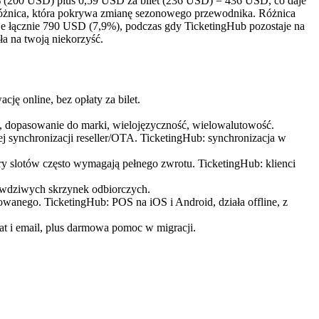
 2% (200 USD) plus 0,59 USD za bilet (236 USD) = 436 USD, co daje
różnica, która pokrywa zmianę sezonowego przewodnika. Różnica
je łącznie 790 USD (7,9%), podczas gdy TicketingHub pozostaje na
ła na twoją niekorzyść.
ję online, bez opłaty za bilet.
u, dopasowanie do marki, wielojęzyczność, wielowalutowość.
 synchronizacji reseller/OTA. TicketingHub: synchronizacja w
y slotów często wymagają pełnego zwrotu. TicketingHub: klienci
rawdziwych skrzynek odbiorczych.
anego. TicketingHub: POS na iOS i Android, działa offline, z
t i email, plus darmowa pomoc w migracji.