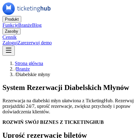
Produkt
Funkcje
Branże
Blog
Zasoby
Cennik
Zaloguj
Zarezerwuj demo
Strona główna
/
Branże
/
Diabelskie młyny
System Rezerwacji Diabelskich Młynów
Rezerwacja na diabelski młyn ułatwiona z TicketingHub. Rezerwuj
przejażdżki 24/7, uprość rezerwacje, zwiększ przychody i popraw
doświadczenia klientów.
ROZWIŃ SWÓJ BIZNES Z TICKETINGHUB
Uprość rezerwację biletów