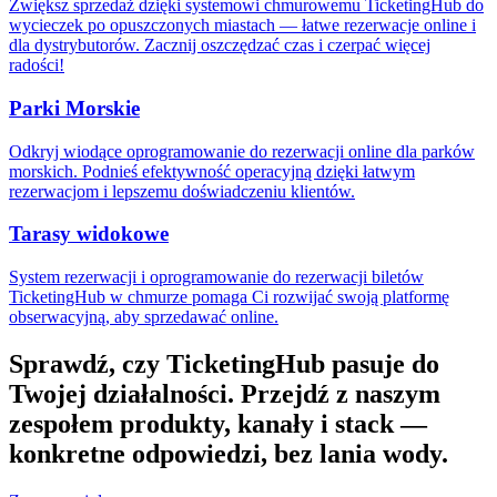
Zwiększ sprzedaż dzięki systemowi chmurowemu TicketingHub do
wycieczek po opuszczonych miastach — łatwe rezerwacje online i
dla dystrybutorów. Zacznij oszczędzać czas i czerpać więcej
radości!
Parki Morskie
Odkryj wiodące oprogramowanie do rezerwacji online dla parków
morskich. Podnieś efektywność operacyjną dzięki łatwym
rezerwacjom i lepszemu doświadczeniu klientów.
Tarasy widokowe
System rezerwacji i oprogramowanie do rezerwacji biletów
TicketingHub w chmurze pomaga Ci rozwijać swoją platformę
obserwacyjną, aby sprzedawać online.
Sprawdź, czy TicketingHub pasuje do
Twojej działalności.
Przejdź z naszym
zespołem produkty, kanały i stack —
konkretne odpowiedzi, bez lania wody.