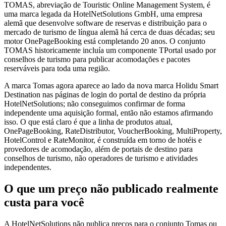
TOMAS, abreviação de Touristic Online Management System, é
uma marca legada da HotelNetSolutions GmbH, uma empresa
alemã que desenvolve software de reservas e distribuição para o
mercado de turismo de língua alemã há cerca de duas décadas; seu
motor OnePageBooking está completando 20 anos. O conjunto
TOMAS historicamente incluía um componente TPortal usado por
conselhos de turismo para publicar acomodações e pacotes
reserváveis para toda uma região.
A marca Tomas agora aparece ao lado da nova marca Holidu Smart
Destination nas páginas de login do portal de destino da própria
HotelNetSolutions; não conseguimos confirmar de forma
independente uma aquisição formal, então não estamos afirmando
isso. O que está claro é que a linha de produtos atual,
OnePageBooking, RateDistributor, VoucherBooking, MultiProperty,
HotelControl e RateMonitor, é construída em torno de hotéis e
provedores de acomodação, além de portais de destino para
conselhos de turismo, não operadores de turismo e atividades
independentes.
O que um preço não publicado realmente
custa para você
A HotelNetSolutions não publica preços para o conjunto Tomas ou