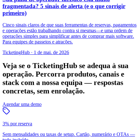
fragmentada? 5 sinais de alerta (e o que corrigir
primeiro)
Cinco sinais claros de que suas ferramentas de reservas, pagamentos
e operações estão trabalhando contra si mesmas—e uma ordem de
operações simples para simplificar antes de comprar mais software.
Para equipes de passeios e atrações.
TicketingHub
·
1 de mai. de 2026
Veja se o TicketingHub se adequa à sua
operação.
Percorra produtos, canais e
stack com a nossa equipa — respostas
concretas, sem enrolação.
Agendar uma demo
3% por reserva
Sem mensalidades ou taxas de setup. Cartão, numerário e OTAs —
tudo incluído.