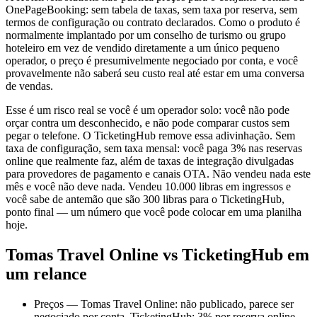
OnePageBooking: sem tabela de taxas, sem taxa por reserva, sem
termos de configuração ou contrato declarados. Como o produto é
normalmente implantado por um conselho de turismo ou grupo
hoteleiro em vez de vendido diretamente a um único pequeno
operador, o preço é presumivelmente negociado por conta, e você
provavelmente não saberá seu custo real até estar em uma conversa
de vendas.
Esse é um risco real se você é um operador solo: você não pode
orçar contra um desconhecido, e não pode comparar custos sem
pegar o telefone. O TicketingHub remove essa adivinhação. Sem
taxa de configuração, sem taxa mensal: você paga 3% nas reservas
online que realmente faz, além de taxas de integração divulgadas
para provedores de pagamento e canais OTA. Não vendeu nada este
mês e você não deve nada. Vendeu 10.000 libras em ingressos e
você sabe de antemão que são 300 libras para o TicketingHub,
ponto final — um número que você pode colocar em uma planilha
hoje.
Tomas Travel Online vs TicketingHub em
um relance
Preços — Tomas Travel Online: não publicado, parece ser
negociado por conta. TicketingHub: 3% por reserva online,