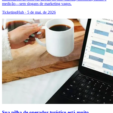
medição—sem slogans de marketing vagos.
TicketingHub
·
5 de mai. de 2026
Sua pilha de operador turístico está muito