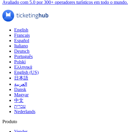
Avaliado com 5.0 por 300+ operadores turísticos em todo o mundo.
English
Français
Español
Italiano
Deutsch
Português
Polski
Ελληνικά
English (US)
日本語
العربية
Dansk
Magyar
中文
עברית
Nederlands
Produto
Vender