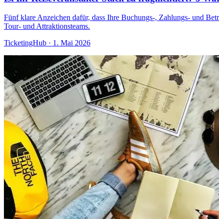
Fünf klare Anzeichen dafür, dass Ihre Buchungs-, Zahlungs- und Betr
Tour- und Attraktionsteams.
TicketingHub
·
1. Mai 2026