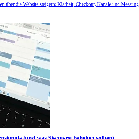
ngen über die Website steigern: Klarheit, Checkout, Kanäle und Mess
rnsignale (und was Sie zuerst beheben sollten)