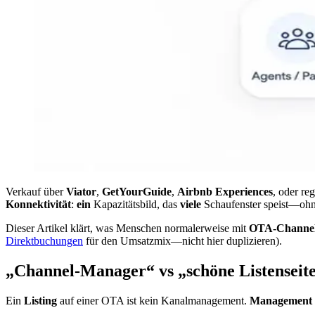
Verkauf über
Viator
,
GetYourGuide
,
Airbnb Experiences
, oder re
Konnektivität
:
ein
Kapazitätsbild, das
viele
Schaufenster speist—ohne
Dieser Artikel klärt, was Menschen normalerweise mit
OTA-Channe
Direktbuchungen
für den Umsatzmix—nicht hier duplizieren).
„Channel-Manager“ vs „schöne Listenseit
Ein
Listing
auf einer OTA ist kein Kanalmanagement.
Management