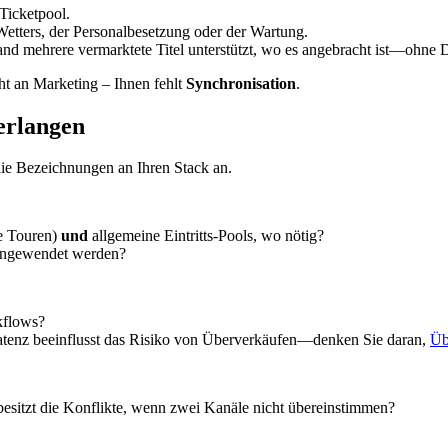
Ticketpool.
tters, der Personalbesetzung oder der Wartung.
nd mehrere vermarktete Titel unterstützt, wo es angebracht ist—ohne 
ht an Marketing – Ihnen fehlt
Synchronisation
.
erlangen
 die Bezeichnungen an Ihren Stack an.
te Touren)
und
allgemeine Eintritts-Pools, wo nötig?
angewendet werden?
flows?
atenz beeinflusst das Risiko von Überverkäufen—denken Sie daran,
Üb
sitzt die Konflikte, wenn zwei Kanäle nicht übereinstimmen?