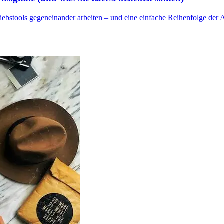
iebstools gegeneinander arbeiten – und eine einfache Reihenfolge der 