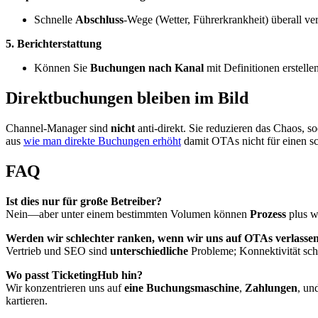
Schnelle
Abschluss
-Wege (Wetter, Führerkrankheit) überall ve
5. Berichterstattung
Können Sie
Buchungen nach Kanal
mit Definitionen erstell
Direktbuchungen bleiben im Bild
Channel-Manager sind
nicht
anti-direkt. Sie reduzieren das Chaos, 
aus
wie man direkte Buchungen erhöht
damit OTAs nicht für einen s
FAQ
Ist dies nur für große Betreiber?
Nein—aber unter einem bestimmten Volumen können
Prozess
plus we
Werden wir schlechter ranken, wenn wir uns auf OTAs verlasse
Vertrieb und SEO sind
unterschiedliche
Probleme; Konnektivität sch
Wo passt TicketingHub hin?
Wir konzentrieren uns auf
eine Buchungsmaschine
,
Zahlungen
, un
kartieren.