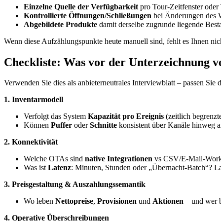
Einzelne Quelle der Verfügbarkeit
pro Tour-Zeitfenster oder 
Kontrollierte Öffnungen/Schließungen
bei Änderungen des We
Abgebildete Produkte
damit derselbe zugrunde liegende Besta
Wenn diese Aufzählungspunkte heute manuell sind, fehlt es Ihnen nic
Checkliste: Was vor der Unterzeichnung v
Verwenden Sie dies als anbieterneutrales Interviewblatt – passen Sie
1. Inventarmodell
Verfolgt das System
Kapazität pro Ereignis
(zeitlich begrenz
Können
Puffer
oder
Schnitte
konsistent über Kanäle hinweg 
2. Konnektivität
Welche OTAs sind
native Integrationen
vs CSV/E-Mail-Work
Was ist
Latenz
: Minuten, Stunden oder „Übernacht-Batch“? L
3. Preisgestaltung & Auszahlungssemantik
Wo leben
Nettopreise
,
Provisionen
und
Aktionen
—und wer be
4. Operative Überschreibungen