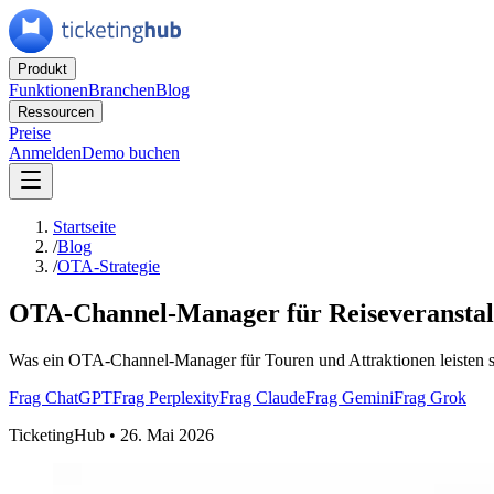
Produkt
Funktionen
Branchen
Blog
Ressourcen
Preise
Anmelden
Demo buchen
Startseite
/
Blog
/
OTA-Strategie
OTA-Channel-Manager für Reiseveranstalte
Was ein OTA-Channel-Manager für Touren und Attraktionen leisten sollt
Frag ChatGPT
Frag Perplexity
Frag Claude
Frag Gemini
Frag Grok
TicketingHub
•
26. Mai 2026