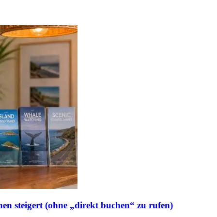
n steigert (ohne „direkt buchen“ zu rufen)