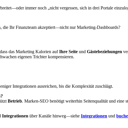
rbreitet—oder immer noch „nicht vergessen, sich in drei Portale einzul
en, die Ihr Finanzteam akzeptiert—nicht nur Marketing-Dashboards?
sodass das Marketing Kalorien auf
Ihre Seite
und
Gästebeziehungen
ver
chwachen eigenen Trichter kompensieren.
niger Integrationen ausreichen, bis die Komplexität zuschlägt.
n?
ützt
Betrieb
. Marken-SEO benötigt weiterhin Seitenqualität und eine st
d
Integrationen
über Kanäle hinweg—siehe
Integrationen
und
buche