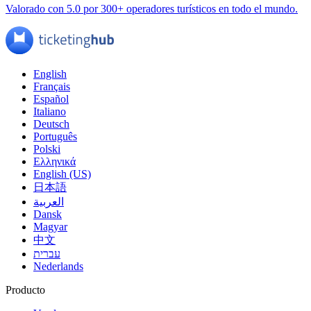
Valorado con 5.0 por 300+ operadores turísticos en todo el mundo.
English
Français
Español
Italiano
Deutsch
Português
Polski
Ελληνικά
English (US)
日本語
العربية
Dansk
Magyar
中文
עברית
Nederlands
Producto