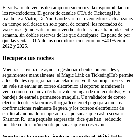
El software de ventas de campo no sincroniza la disponibilidad con
los revendedores. El gestor de canales OTA de TicketingHub
mantiene a Viator, GetYourGuide y otros revendedores actualizados
en tiempo real desde un solo panel de control: los mercados de
viajes más grandes del mundo vendiendo tus salidas tranquilas entre
semana, sin dobles reservas de las que disculparse. Es parte de por
qué las ventas OTA de los operadores crecieron un +401% entre
2022 y 2025.
Recupera tus noches
Mientras Travelize te ayuda a gestionar clientes potenciales y
seguimientos manualmente, el Magic Link de TicketingHub permite
a los clientes reprogramar, cancelar o convertir su propia reserva en
un vale sin enviar un correo electrónico al soporte: mantienes la
venta como una nueva fecha o vale en lugar de un reembolso, y tu
bandeja de entrada permanece tranquila. Un validador de correo
electrónico detecta errores tipográficos en el pago para que las
confirmaciones realmente lleguen, y los correos electrónicos de
carrito abandonado recuperan a las personas que casi reservaron:
Shannon R., una pequeña empresaria, dice que han "reducido
notablemente el número de personas que no reservan."
Vende en la puerta, incluso cuando el WiFi falla