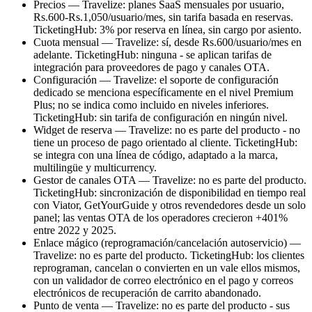
Precios — Travelize: planes SaaS mensuales por usuario,
Rs.600-Rs.1,050/usuario/mes, sin tarifa basada en reservas.
TicketingHub: 3% por reserva en línea, sin cargo por asiento.
Cuota mensual — Travelize: sí, desde Rs.600/usuario/mes en
adelante. TicketingHub: ninguna - se aplican tarifas de
integración para proveedores de pago y canales OTA.
Configuración — Travelize: el soporte de configuración
dedicado se menciona específicamente en el nivel Premium
Plus; no se indica como incluido en niveles inferiores.
TicketingHub: sin tarifa de configuración en ningún nivel.
Widget de reserva — Travelize: no es parte del producto - no
tiene un proceso de pago orientado al cliente. TicketingHub:
se integra con una línea de código, adaptado a la marca,
multilingüe y multicurrency.
Gestor de canales OTA — Travelize: no es parte del producto.
TicketingHub: sincronización de disponibilidad en tiempo real
con Viator, GetYourGuide y otros revendedores desde un solo
panel; las ventas OTA de los operadores crecieron +401%
entre 2022 y 2025.
Enlace mágico (reprogramación/cancelación autoservicio) —
Travelize: no es parte del producto. TicketingHub: los clientes
reprograman, cancelan o convierten en un vale ellos mismos,
con un validador de correo electrónico en el pago y correos
electrónicos de recuperación de carrito abandonado.
Punto de venta — Travelize: no es parte del producto - sus