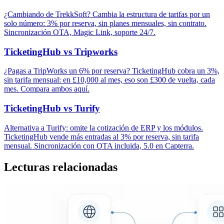
¿Cambiando de TrekkSoft? Cambia la estructura de tarifas por un
solo número: 3% por reserva, sin planes mensuales, sin contrato.
Sincronización OTA, Magic Link, soporte 24/7.
TicketingHub vs Tripworks
¿Pagas a TripWorks un 6% por reserva? TicketingHub cobra un 3%,
sin tarifa mensual: en £10,000 al mes, eso son £300 de vuelta, cada
mes. Compara ambos aquí.
TicketingHub vs Turify
Alternativa a Turify: omite la cotización de ERP y los módulos.
TicketingHub vende más entradas al 3% por reserva, sin tarifa
mensual. Sincronización con OTA incluida, 5.0 en Capterra.
Lecturas relacionadas