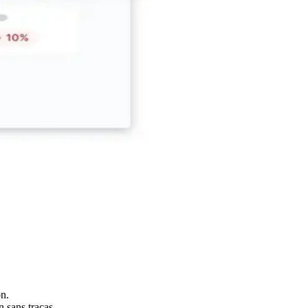
on.
 sans tracas.