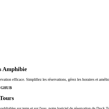
us Amphibie
vation efficace. Simplifiez les réservations, gérez les horaires et amélio
NGHUB
 Tours
ubliables sur terre et sur l'eau, notre logiciel de réservation de Duck T