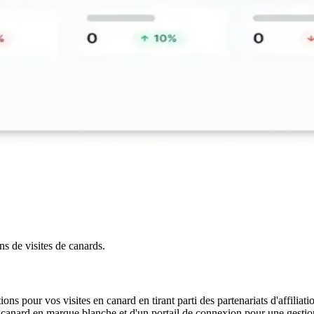
s de visites de canards.
pour vos visites en canard en tirant parti des partenariats d'affiliati
 canard en marque blanche et d'un portail de connexion pour une gestion