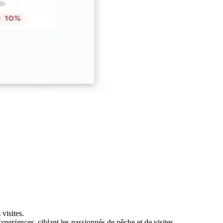
visites.
Experiences
, ciblant les passionnés de pêche et de visites.