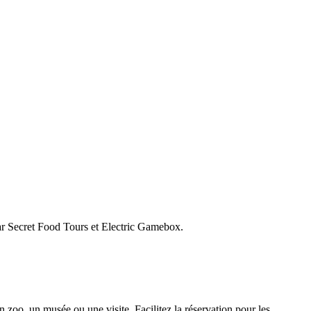
par Secret Food Tours et Electric Gamebox.
n zoo, un musée ou une visite. Facilitez la réservation pour les