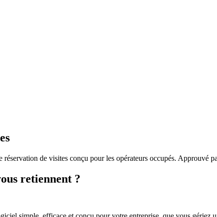
es
de réservation de visites conçu pour les opérateurs occupés. Approuvé 
ous retiennent ?
giciel simple, efficace et conçu pour votre entreprise, que vous gériez u