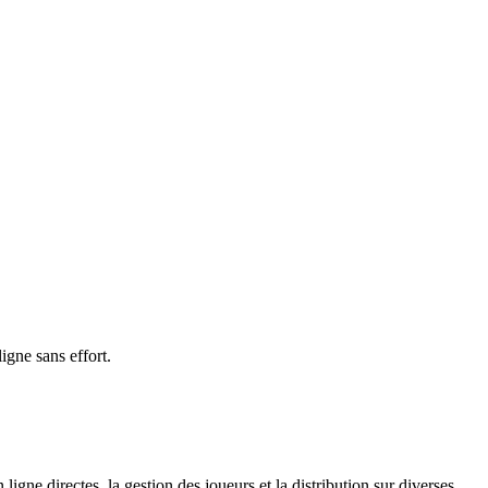
igne sans effort.
ligne directes, la gestion des joueurs et la distribution sur diverses