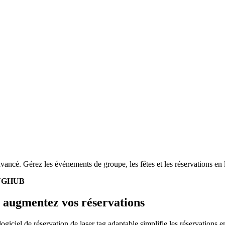
avancé. Gérez les événements de groupe, les fêtes et les réservations en l
NGHUB
et augmentez vos réservations
iciel de réservation de laser tag adaptable simplifie les réservations en 