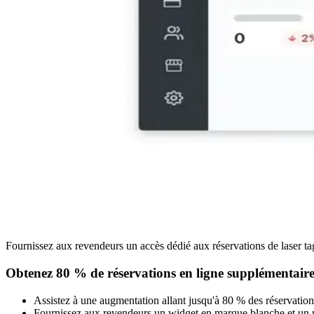
Fournissez aux revendeurs un accès dédié aux réservations de laser ta
Obtenez 80 % de réservations en ligne supplémentaire
Assistez à une augmentation allant jusqu'à 80 % des réservations 
Fournissez aux revendeurs un widget en marque blanche et un por