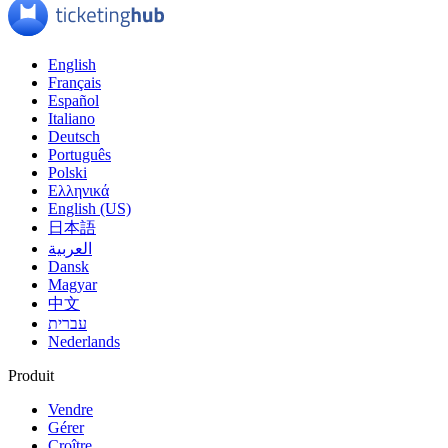
English
Français
Español
Italiano
Deutsch
Português
Polski
Ελληνικά
English (US)
日本語
العربية
Dansk
Magyar
中文
עברית
Nederlands
Produit
Vendre
Gérer
Croître