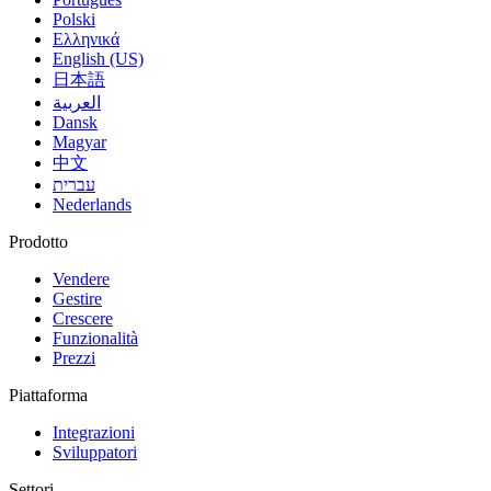
Polski
Ελληνικά
English (US)
日本語
العربية
Dansk
Magyar
中文
עברית
Nederlands
Prodotto
Vendere
Gestire
Crescere
Funzionalità
Prezzi
Piattaforma
Integrazioni
Sviluppatori
Settori