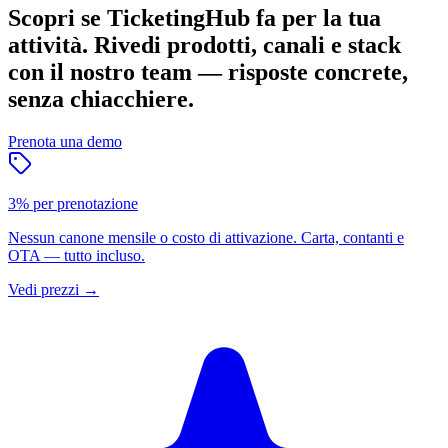
Scopri se TicketingHub fa per la tua
attività.
Rivedi prodotti, canali e stack
con il nostro team — risposte concrete,
senza chiacchiere.
Prenota una demo
3% per prenotazione
Nessun canone mensile o costo di attivazione. Carta, contanti e
OTA — tutto incluso.
Vedi prezzi
→