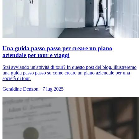
Una guida passo-passo per creare un piano
aziendale per tour e viaggi
Stai avviando un'attività di tour? In questo post del blog, illustreremo
una guida passo passo su come creare un piano aziendale per una
società di tour.
Geraldine Denzon
·
7 lug 2025