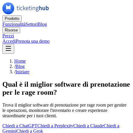
Prodotto
Funzionalità
Settori
Blog
Risorse
Prezzi
Accedi
Prenota una demo
Home
/
Blog
/
Iniziare
Qual è il miglior software di prenotazione
per le rage room?
Trova il miglior software di prenotazione per rage room per gestire
le operazioni, monitorare l'inventario e creare esperienze
straordinarie per i tuoi clienti.
Chiedi a ChatGPT
Chiedi a Perplexity
Chiedi a Claude
Chiedi a
Gemini
Chiedi a Grok