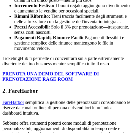
canali in un unico posto—niente più caos.
Incremento Festivo:
I buoni regalo aggiungono divertimento
e aumentano le vendite per occasioni speciali.
Rimani Rifornito:
Tieni traccia facilmente degli strumenti e
delle attrezzature con la gestione dell'inventario integrata.
Prezzi Accessibili:
Solo il 3% per prenotazione—trasparente,
senza costi nascosti.
Pagamenti Rapidi, Rinunce Facili:
Pagamenti flessibili e
gestione semplice delle rinunce mantengono le file in
movimento veloce.
TicketingHub ti permette di concentrarti sulla parte estremamente
divertente del tuo business mentre semplifica tutto il resto.
PRENOTA UNA DEMO DEL SOFTWARE DI
PRENOTAZIONE RAGE ROOM
2. FareHarbor
FareHarbor
semplifica la gestione delle prenotazioni consolidando le
riserve da canali online, di persona e rivenditori in un'unica
dashboard intuitiva.
Sebbene offra strumenti potenti come moduli di prenotazione
personalizzabili, aggiornamenti di disponibilità in tempo reale e