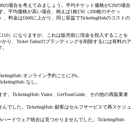
,000の場合を考えてみましょう。平均チケット価格が£20の場合
とほぼ同じです。平均価格が高い場合、例えば1枚£50（200枚のチケッ
、料金は£600に上がり、同じ収益でTicketingHubのコストの
ト例で£110）になりますが、これは販売前に現金を投入することを
、Ticket Tailorのブランディングを削除するには有料のア
す。
ketingHub: オンライン予約ごとに3%。
tingHub: なし。
etingHub: Viator、GetYourGuide、その他の再販業者
んでした。TicketingHub: 顧客はセルフサービスで再スケジュ
ハードウェア統合は見つかりませんでした。TicketingHub: