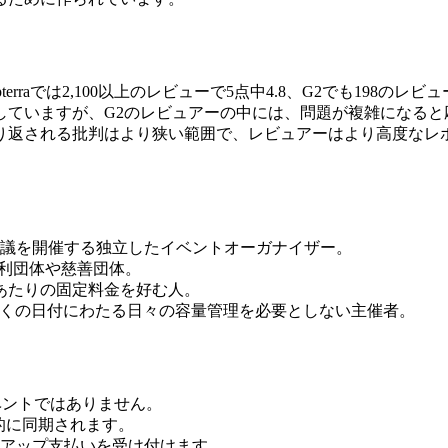
Capterraでは2,100以上のレビューで5点中4.8、G2でも19
していますが、G2のレビュアーの中には、問題が複雑になると
り返される批判はより狭い範囲で、レビュアーはより高度なレ
議を開催する独立したイベントオーガナイザー。
営利団体や慈善団体。
あたりの固定料金を好む人。
多くの日付にわたる日々の容量管理を必要としない主催者。
ベントではありません。
が自動的に同期されます。
クアップ支払いを受け付けます。