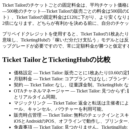
Ticket Tailorのチケットごとの固定料金は、平均チケ
—500枚のチケット—Ticket Tailorの販売ごとの料金は500回
ト）、Ticket Tailorの固定料金は£120に下がり、より安く
2倍になります。どちらが有利かを決める前に、自分のチケ
プリペイドクレジットを使用すると、Ticket Tailorの1
意味し、TicketingHubの「稼いだ分だけ支払う」モデルと
ップグレードが必要ですので、常に定額料金が勝つと仮定す
Ticket TailorとTicketingHubの比較
価格設定 — Ticket Tailor: 販売ごとに1枚あたり£0
月額料金 — Ticket Tailor: コアプランではなし; 
契約 — Ticket Tailor: なし、従量課金制。Ticketin
OTAチャネルマネージャー — Ticket Tailor: 見つか
とリアルタイム同期。
マジックリンク — Ticket Tailor: 返金と転送は
ール、キャンセル、バウチャーを利用可能。
販売時点管理 — Ticket Tailor: 無料のチェック
iOSとAndroidのPOS、オフラインで動作し、プリン
免責事項 — Ticket Tailor: 見つかりません。Ticketing