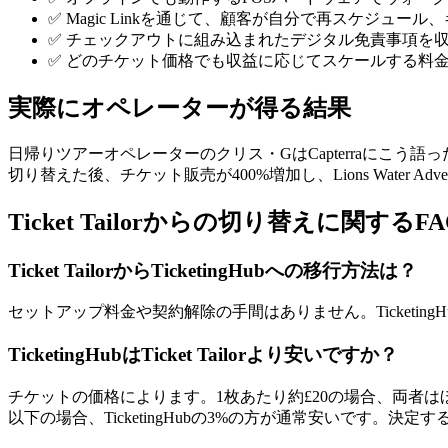
✅ Magic Linkを通じて、顧客が自分で再スケジュ
✅ チェックアウトに組み込まれたデジタル免責事項を
✅ どのチケット価格でも収益に応じてスケールする料金
実際にオペレーターが得る結果
日帰りツアーオペレーターのクリス・GはCapterraにこう語った：「使
切り替えた後、チケット販売が400%増加し、Lions Water Adv
Ticket Tailorからの切り替えに関するFA
Ticket TailorからTicketingHubへの移行方法は？
セットアップ料金や契約解除の手間はありません。Ticketi
TicketingHubはTicket Tailorより安いですか？
チケットの価格によります。1枚あたり約£20の場合、両者はほぼ同
以下の場合、TicketingHubの3%の方が通常安いです