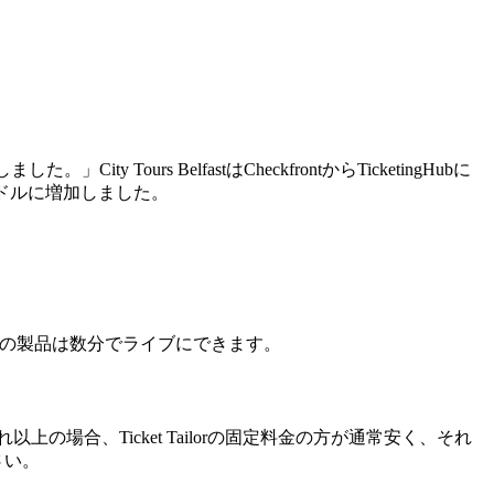
rs BelfastはCheckfrontからTicketingHubに
,000ドルに増加しました。
最初の製品は数分でライブにできます。
の場合、Ticket Tailorの固定料金の方が通常安く、それ
さい。