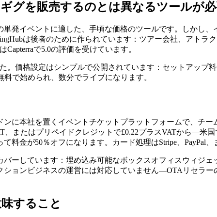
のギグを販売するのとは異なるツールが必
、会議などの単発イベントに適した、手頃な価格のツールです。し
etingHubは後者のために作られています：ツアー会社、ア
Capterraで5.0の評価を受けています。
ンドンで設立されました。価格設定はシンプルで公開されています：セッ
無料で始められ、数分でライブになります。
よって設立され、ロンドンに本社を置くイベントチケットプラットフォー
T、またはプリペイドクレジットで£0.22プラスVATから—米国で
が50％オフになります。カード処理はStripe、PayPal、ま
カバーしています：埋め込み可能なボックスオフィスウィジェ
ションビジネスの運営には対応していません—OTAリセラー
意味すること