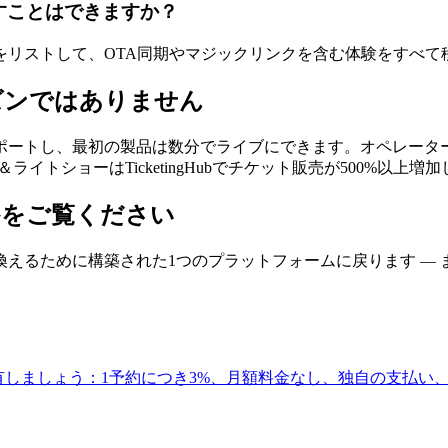
ubを試すことはできますか？
をリストして、OTA同期やマジックリンクを含む体験をすべて
ズンではありません
最初の製品は数分でライブにできます。オペレーターは切り替え後に成長し
トショーはTicketingHubでチケット販売が500%以上増
るかをご覧ください
えるために構築された1つのプラットフォームに戻ります —
有しましょう：1予約につき3%、月額料金なし、独自の支払い、OTA同