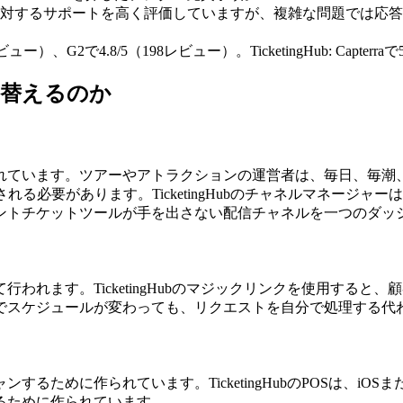
的な質問に対するサポートを高く評価していますが、複雑な問題では応答が遅い
上のレビュー）、G2で4.8/5（198レビュー）。TicketingHub: Capterraで
切り替えるのか
心に設計されています。ツアーやアトラクションの運営者は、毎日
があります。TicketingHubのチャネルマネージャーはまさにそ
ントチケットツールが手を出さない配信チャネルを一つのダッ
を通じて行われます。TicketingHubのマジックリンクを使用
でスケジュールが変わっても、リクエストを自分で処理する代
キャンするために作られています。TicketingHubのPOSは、i
るために作られています。