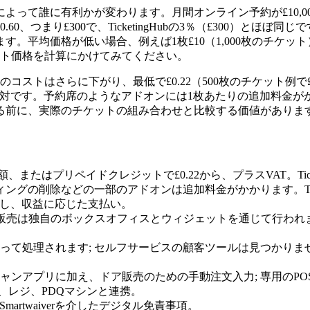
ット価格によって誰に有利かが変わります。月間オンライン予約が£10
の£0.60、つまり£300で、TicketingHubの3％（£300）
なります。平均価格が低い場合、例えば1枚£10（1,000枚のチケット）
ット価格を計算にかけてみてください。
枚あたりのコストはさらに下がり、最低で£0.22（500枚のチケッ
は反対です。予約席のようなアドオンには1枚あたりの追加料金がかかり
る前に、実際のチケットの組み合わせと比較する価値がありま
.60の定額、またはプリペイドクレジットで£0.22から、プラスVAT。Tic
ブランディングの削除などの一部のアドオンは追加料金がかかります。Ticke
gHub: なし、収益に応じた支払い。
らず; 販売は独自のボックスオフィスとウィジェットを通じて行われます。Tick
主催者によって処理されます; セルフサービスの顧客ツールは見つかりませ
インとスキャンアプリに加え、ドア販売のための手動注文入力; 専用のPOS
ター、レジ、PDQマシンと連携。
Hub: Smartwaiverを介したデジタル免責事項。