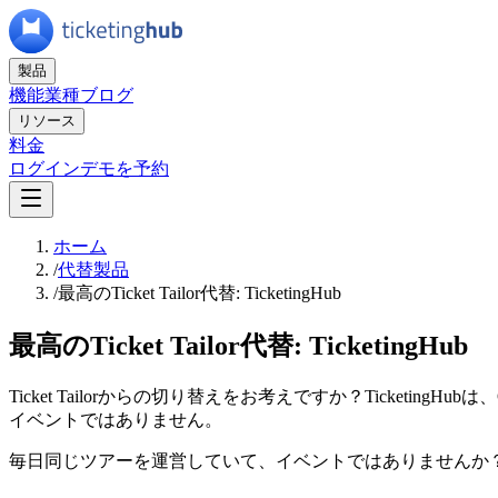
製品
機能
業種
ブログ
リソース
料金
ログイン
デモを予約
ホーム
/
代替製品
/
最高のTicket Tailor代替: TicketingHub
最高のTicket Tailor代替: TicketingHub
Ticket Tailorからの切り替えをお考えですか？Ticke
イベントではありません。
毎日同じツアーを運営していて、イベントではありませんか？