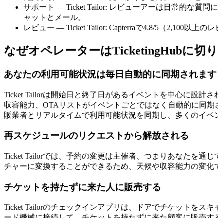
サポート — Ticket Tailor: レビューアーは日常
ャットとメール。
レビュー — Ticket Tailor: Capterraで4.8/5（2,100以
なぜオペレーターはTicketingHubに
あなたの利用可能状況は毎日自動的に同期されます
Ticket Tailorは開始日と終了日があるイベントを中
収容能力、OTAリストがイベントごとではなく自動的に同期される必要
販業者とリアルタイムで利用可能状況を同期し、多くのイベ
再スケジュールのリクエストから解放される
Ticket Tailorでは、予約の変更は主催者、つまりあなた
チャーに変換することができるため、天候や収容能力の変化
チケットを持たずに来た人に販売する
Ticket Tailorのチェックインアプリは、ドアでチケットをス
ード機械に接続して、チケットを持たずに来た顧客に販売す