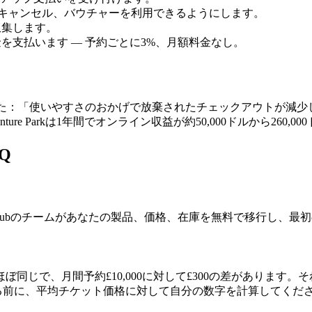
ール、キャンセル、バウチャーを利用できるようにします。
収集します。
を支払います — 予約ごとに3%、月額料金なし。
いやすさのおかげで放棄されたチェックアウトが減少しました。」City Tou
enture Parkは1年間でオンライン収益が約50,000ドルから260
Q
ngHubのチームがあなたの製品、価格、在庫を無料で移行し、
じで、月間予約£10,000に対して£300の差があります。それ以上
。決定する前に、平均チケット価格に対して自分の数字を計算してくだ