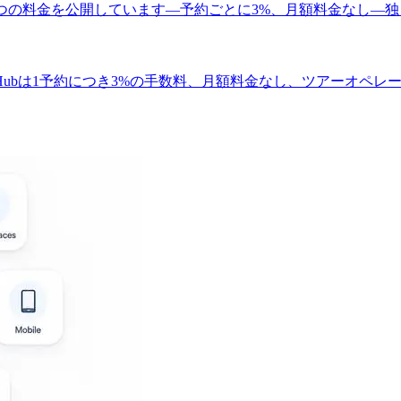
ngHubは1つの料金を公開しています—予約ごとに3%、月額料金
TicketingHubは1予約につき3%の手数料、月額料金なし、ツア