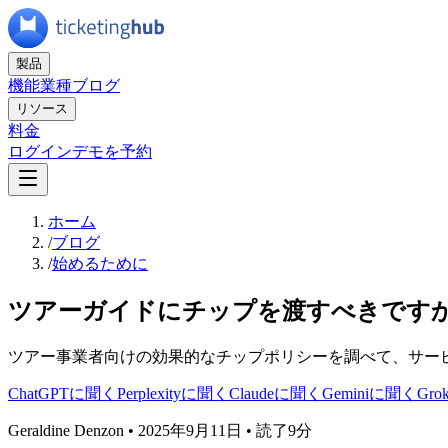
製品
機能
業種
ブログ
リソース
料金
ログイン
デモを予約
ホーム
/
ブログ
/
始めるために
ツアーガイドにチップを渡すべきです
ツアー事業者向けの効果的なチップポリシーを調べて、サー
ChatGPTに聞く
Perplexityに聞く
Claudeに聞く
Geminiに聞く
Gr
Geraldine Denzon
•
2025年9月11日
•
読了9分