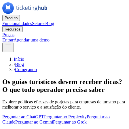
Produto
Funcionalidades
Setores
Blog
Recursos
Preços
Entrar
Agendar uma demo
Início
/
Blog
/
Começando
Os guias turísticos devem receber dicas?
O que todo operador precisa saber
Explore políticas eficazes de gorjetas para empresas de turismo para
melhorar o serviço e a satisfação do cliente.
Perguntar ao ChatGPT
Perguntar ao Perplexity
Perguntar ao
Claude
Perguntar ao Gemini
Perguntar ao Grok