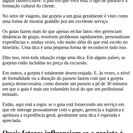
alguns fatores-chave: o país em que você está, o tipo de passeio e a
formação cultural do cliente.
No setor de viagens, dar gorjeta a um guia geralmente é visto como
uma forma de mostrar gratidão por um excelente serviço.
Os guias fazem mais do que apenas recitar fatos: eles gerenciam
dinâmicas de grupo, resolvem problemas rapidamente, personalizam
experiências e, muitas vezes, vão muito além do que está escrito no
itinerário. Uma dica é uma pequena forma de reconhecer tudo isso.
Dito isso, nem toda situação exige uma dica. Em alguns países, as
gorjetas estão incluídas no preço da excursão.
Em outros, a gorjeta é totalmente desencorajada. E, às vezes, o nível
de formalidade ou a duração do passeio fazem com que a gorjeta
pareça desnecessária, como durante um passeio a pé de 30 minutos
em que o guia é mais um voluntário local do que um profissional
treinado.
Então, aqui está a regra: se o guia está fornecendo um serviço em
que ele interage pessoalmente com o grupo, gerencia a logística e
aprimora a experiência geral, geralmente uma dica é esperada e
apreciada.