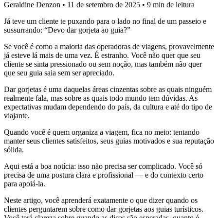
Geraldine Denzon
•
11 de setembro de 2025
•
9 min de leitura
Já teve um cliente te puxando para o lado no final de um passeio e
sussurrando: “Devo dar gorjeta ao guia?”
Se você é como a maioria das operadoras de viagens, provavelmente
já esteve lá mais de uma vez. É estranho. Você não quer que seu
cliente se sinta pressionado ou sem noção, mas também não quer
que seu guia saia sem ser apreciado.
Dar gorjetas é uma daquelas áreas cinzentas sobre as quais ninguém
realmente fala, mas sobre as quais todo mundo tem dúvidas. As
expectativas mudam dependendo do país, da cultura e até do tipo de
viajante.
Quando você é quem organiza a viagem, fica no meio: tentando
manter seus clientes satisfeitos, seus guias motivados e sua reputação
sólida.
Aqui está a boa notícia: isso não precisa ser complicado. Você só
precisa de uma postura clara e profissional — e do contexto certo
para apoiá-la.
Neste artigo, você aprenderá exatamente o que dizer quando os
clientes perguntarem sobre como dar gorjetas aos guias turísticos.
Você terá clareza sobre quando as dicas são esperadas, quanto é