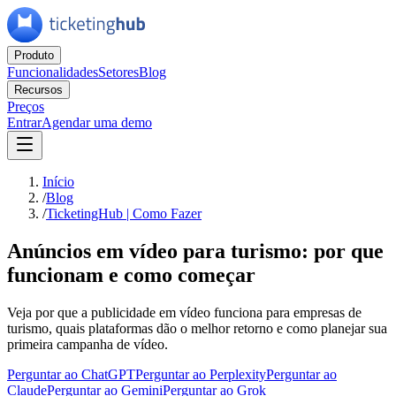
Produto
Funcionalidades
Setores
Blog
Recursos
Preços
Entrar
Agendar uma demo
Início
/
Blog
/
TicketingHub | Como Fazer
Anúncios em vídeo para turismo: por que
funcionam e como começar
Veja por que a publicidade em vídeo funciona para empresas de
turismo, quais plataformas dão o melhor retorno e como planejar sua
primeira campanha de vídeo.
Perguntar ao ChatGPT
Perguntar ao Perplexity
Perguntar ao
Claude
Perguntar ao Gemini
Perguntar ao Grok