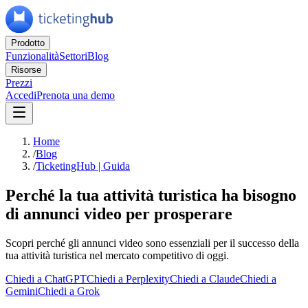
Prodotto
Funzionalità
Settori
Blog
Risorse
Prezzi
Accedi
Prenota una demo
Home
/
Blog
/
TicketingHub | Guida
Perché la tua attività turistica ha bisogno
di annunci video per prosperare
Scopri perché gli annunci video sono essenziali per il successo della
tua attività turistica nel mercato competitivo di oggi.
Chiedi a ChatGPT
Chiedi a Perplexity
Chiedi a Claude
Chiedi a
Gemini
Chiedi a Grok