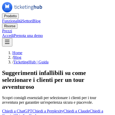
Prodotto
Funzionalità
Settori
Blog
Risorse
Prezzi
Accedi
Prenota una demo
Home
/
Blog
/
TicketingHub | Guida
Suggerimenti infallibili su come
selezionare i clienti per un tour
avventuroso
Scopri consigli essenziali per selezionare i clienti per i tour
avventura per garantire un'esperienza sicura e piacevole.
Chiedi a ChatGPT
Chiedi a Perplexity
Chiedi a Claude
Chiedi a