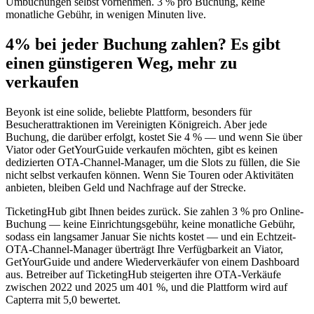
Umbuchungen selbst vornehmen. 3 % pro Buchung, keine
monatliche Gebühr, in wenigen Minuten live.
4% bei jeder Buchung zahlen? Es gibt
einen günstigeren Weg, mehr zu
verkaufen
Beyonk ist eine solide, beliebte Plattform, besonders für
Besucherattraktionen im Vereinigten Königreich. Aber jede
Buchung, die darüber erfolgt, kostet Sie 4 % — und wenn Sie über
Viator oder GetYourGuide verkaufen möchten, gibt es keinen
dedizierten OTA-Channel-Manager, um die Slots zu füllen, die Sie
nicht selbst verkaufen können. Wenn Sie Touren oder Aktivitäten
anbieten, bleiben Geld und Nachfrage auf der Strecke.
TicketingHub gibt Ihnen beides zurück. Sie zahlen 3 % pro Online-
Buchung — keine Einrichtungsgebühr, keine monatliche Gebühr,
sodass ein langsamer Januar Sie nichts kostet — und ein Echtzeit-
OTA-Channel-Manager überträgt Ihre Verfügbarkeit an Viator,
GetYourGuide und andere Wiederverkäufer von einem Dashboard
aus. Betreiber auf TicketingHub steigerten ihre OTA-Verkäufe
zwischen 2022 und 2025 um 401 %, und die Plattform wird auf
Capterra mit 5,0 bewertet.