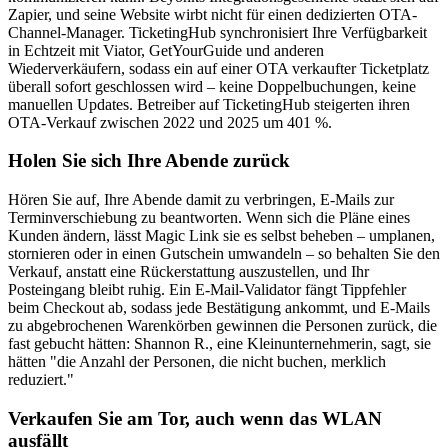
Zapier, und seine Website wirbt nicht für einen dedizierten OTA-
Channel-Manager. TicketingHub synchronisiert Ihre Verfügbarkeit
in Echtzeit mit Viator, GetYourGuide und anderen
Wiederverkäufern, sodass ein auf einer OTA verkaufter Ticketplatz
überall sofort geschlossen wird – keine Doppelbuchungen, keine
manuellen Updates. Betreiber auf TicketingHub steigerten ihren
OTA-Verkauf zwischen 2022 und 2025 um 401 %.
Holen Sie sich Ihre Abende zurück
Hören Sie auf, Ihre Abende damit zu verbringen, E-Mails zur
Terminverschiebung zu beantworten. Wenn sich die Pläne eines
Kunden ändern, lässt Magic Link sie es selbst beheben – umplanen,
stornieren oder in einen Gutschein umwandeln – so behalten Sie den
Verkauf, anstatt eine Rückerstattung auszustellen, und Ihr
Posteingang bleibt ruhig. Ein E-Mail-Validator fängt Tippfehler
beim Checkout ab, sodass jede Bestätigung ankommt, und E-Mails
zu abgebrochenen Warenkörben gewinnen die Personen zurück, die
fast gebucht hätten: Shannon R., eine Kleinunternehmerin, sagt, sie
hätten "die Anzahl der Personen, die nicht buchen, merklich
reduziert."
Verkaufen Sie am Tor, auch wenn das WLAN
ausfällt