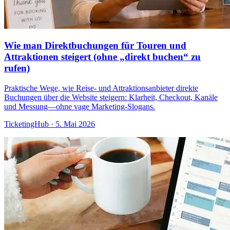
Wie man Direktbuchungen für Touren und
Attraktionen steigert (ohne „direkt buchen“ zu
rufen)
Praktische Wege, wie Reise- und Attraktionsanbieter direkte
Buchungen über die Website steigern: Klarheit, Checkout, Kanäle
und Messung—ohne vage Marketing-Slogans.
TicketingHub
·
5. Mai 2026