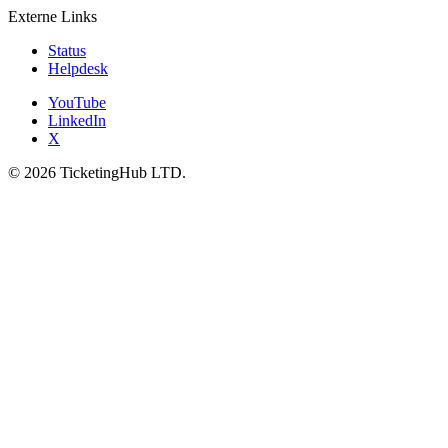
Externe Links
Status
Helpdesk
YouTube
LinkedIn
X
©
2026
TicketingHub LTD.