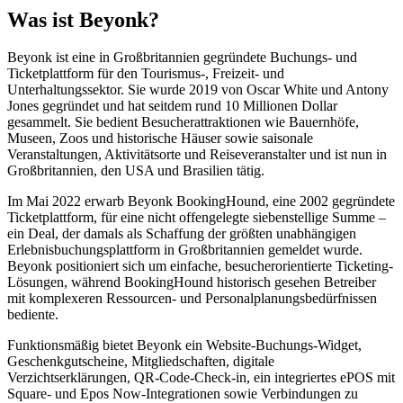
Was ist Beyonk?
Beyonk ist eine in Großbritannien gegründete Buchungs- und
Ticketplattform für den Tourismus-, Freizeit- und
Unterhaltungssektor. Sie wurde 2019 von Oscar White und Antony
Jones gegründet und hat seitdem rund 10 Millionen Dollar
gesammelt. Sie bedient Besucherattraktionen wie Bauernhöfe,
Museen, Zoos und historische Häuser sowie saisonale
Veranstaltungen, Aktivitätsorte und Reiseveranstalter und ist nun in
Großbritannien, den USA und Brasilien tätig.
Im Mai 2022 erwarb Beyonk BookingHound, eine 2002 gegründete
Ticketplattform, für eine nicht offengelegte siebenstellige Summe –
ein Deal, der damals als Schaffung der größten unabhängigen
Erlebnisbuchungsplattform in Großbritannien gemeldet wurde.
Beyonk positioniert sich um einfache, besucherorientierte Ticketing-
Lösungen, während BookingHound historisch gesehen Betreiber
mit komplexeren Ressourcen- und Personalplanungsbedürfnissen
bediente.
Funktionsmäßig bietet Beyonk ein Website-Buchungs-Widget,
Geschenkgutscheine, Mitgliedschaften, digitale
Verzichtserklärungen, QR-Code-Check-in, ein integriertes ePOS mit
Square- und Epos Now-Integrationen sowie Verbindungen zu