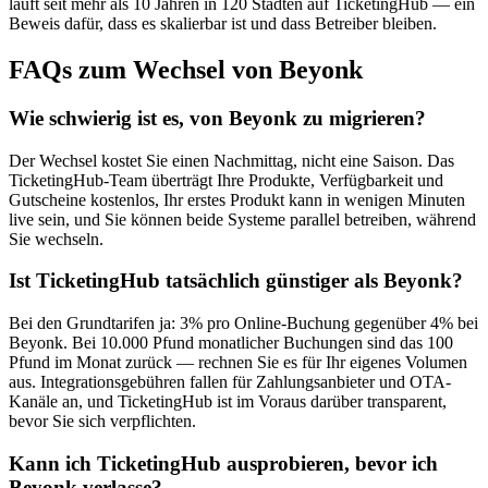
läuft seit mehr als 10 Jahren in 120 Städten auf TicketingHub — ein
Beweis dafür, dass es skalierbar ist und dass Betreiber bleiben.
FAQs zum Wechsel von Beyonk
Wie schwierig ist es, von Beyonk zu migrieren?
Der Wechsel kostet Sie einen Nachmittag, nicht eine Saison. Das
TicketingHub-Team überträgt Ihre Produkte, Verfügbarkeit und
Gutscheine kostenlos, Ihr erstes Produkt kann in wenigen Minuten
live sein, und Sie können beide Systeme parallel betreiben, während
Sie wechseln.
Ist TicketingHub tatsächlich günstiger als Beyonk?
Bei den Grundtarifen ja: 3% pro Online-Buchung gegenüber 4% bei
Beyonk. Bei 10.000 Pfund monatlicher Buchungen sind das 100
Pfund im Monat zurück — rechnen Sie es für Ihr eigenes Volumen
aus. Integrationsgebühren fallen für Zahlungsanbieter und OTA-
Kanäle an, und TicketingHub ist im Voraus darüber transparent,
bevor Sie sich verpflichten.
Kann ich TicketingHub ausprobieren, bevor ich
Beyonk verlasse?