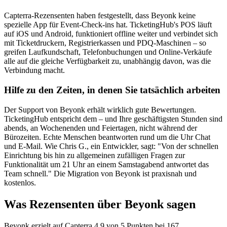
Capterra-Rezensenten haben festgestellt, dass Beyonk keine
spezielle App für Event-Check-ins hat. TicketingHub's POS läuft
auf iOS und Android, funktioniert offline weiter und verbindet sich
mit Ticketdruckern, Registrierkassen und PDQ-Maschinen – so
greifen Laufkundschaft, Telefonbuchungen und Online-Verkäufe
alle auf die gleiche Verfügbarkeit zu, unabhängig davon, was die
Verbindung macht.
Hilfe zu den Zeiten, in denen Sie tatsächlich arbeiten
Der Support von Beyonk erhält wirklich gute Bewertungen.
TicketingHub entspricht dem – und Ihre geschäftigsten Stunden sind
abends, an Wochenenden und Feiertagen, nicht während der
Bürozeiten. Echte Menschen beantworten rund um die Uhr Chat
und E-Mail. Wie Chris G., ein Entwickler, sagt: "Von der schnellen
Einrichtung bis hin zu allgemeinen zufälligen Fragen zur
Funktionalität um 21 Uhr an einem Samstagabend antwortet das
Team schnell." Die Migration von Beyonk ist praxisnah und
kostenlos.
Was Rezensenten über Beyonk sagen
Beyonk erzielt auf Capterra 4,9 von 5 Punkten bei 167