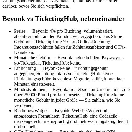
Zahlungsanbieter und OTA-Kanäle an, und das Team ist offen
darüber, bevor Sie sich verpflichten.
Beyonk vs TicketingHub, nebeneinander
Preise — Beyonk: 4% pro Buchung, volumenbasiert,
absorbiert oder an den Kunden weitergegeben, plus Stripe-
Gebühren. TicketingHub: 3% pro Online-Buchung;
Integrationsgebühren fallen für Zahlungsanbieter und OTA-
Kanäle an.
Monatliche Gebühr — Beyonk: keine bei dem Pay-as-you-
go-Ticketplan. TicketingHub: keine.
Einrichtung — Beyonk: keine Einrichtungsgebühr
angegeben; Schulung inklusive. TicketingHub: keine
Einrichtungsgebühr, kostenlose Migrationshilfe, in wenigen
Minuten einsatzbereit.
Mindestvolumen — Beyonk: richtet sich an Unternehmen, die
über 25.000 Pfund pro Jahr umsetzen. TicketingHub: keine
monatliche Gebühr in jeder Größe — Sie zahlen, wie Sie
verdienen.
Buchungs-Widget — Beyonk: Website-Widget mit
anpassbaren Formularen. TicketingHub: eine Codezeile,
markengerecht, mehrsprachig und mehrwährungsfähig, leicht
und schnell.
OTA-Kanalmanager — Beyonk: kein dedizierter OTA-