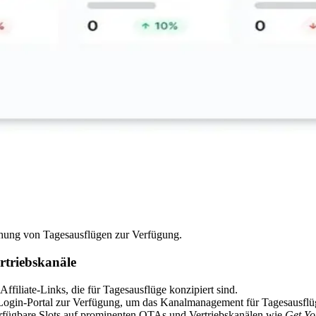
uchung von Tagesausflügen zur Verfügung.
rtriebskanäle
ffiliate-Links, die für Tagesausflüge konzipiert sind.
 Login-Portal zur Verfügung, um das Kanalmanagement für Tagesausflü
verfügbare Slots auf prominenten OTAs und Vertriebskanälen wie
Get Yo