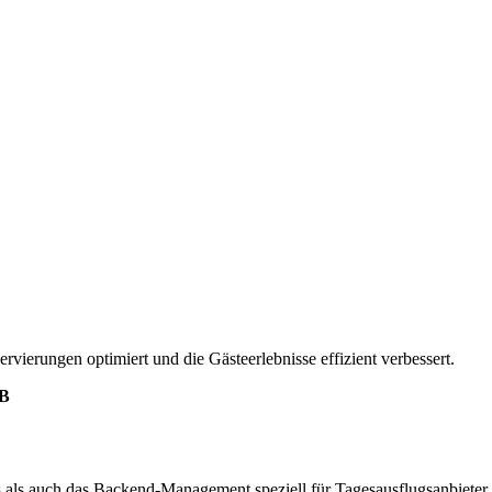
ierungen optimiert und die Gästeerlebnisse effizient verbessert.
B
is als auch das Backend-Management speziell für Tagesausflugsanbieter