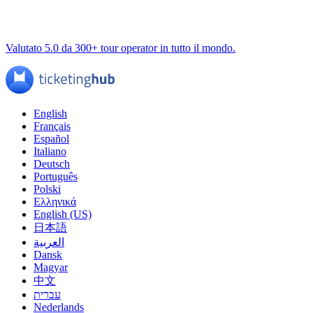
Valutato 5.0 da 300+ tour operator in tutto il mondo.
English
Français
Español
Italiano
Deutsch
Português
Polski
Ελληνικά
English (US)
日本語
العربية
Dansk
Magyar
中文
עברית
Nederlands