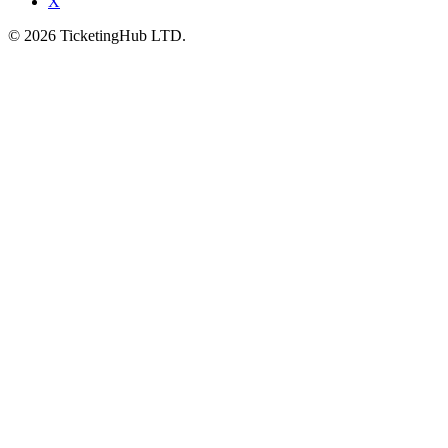
X
©
2026
TicketingHub LTD.