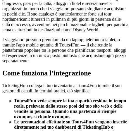
d'ingresso, pass per la città, alloggi in hotel e servizi navetta —
organizzati in modo che i viaggiatori possano sfogliare e acquistare
in pochi clic. Il suo catalogo è particolarmente forte sui tour
nordamericani: itinerari in pullman di più giorni in partenza dalle
città di accesso, avventure nei parchi nazionali e biglietti per parchi a
tema e attrazioni in destinazioni come Disney World.
I viaggiatori possono prenotare da un laptop, telefono o tablet, o
tramite l'app mobile gratuita di Tours4Fun — il che rende la
piattaforma popolare tra le persone che pianificano trasporti, alloggi
ed esperienze in un unico posto piuttosto che acquistare ogni pezzo
separatamente.
Come funziona l'integrazione
TicketingHub collega il tuo inventario a Tours4Fun tramite il suo
gestore di canali. In termini pratici, ciò significa:
Tours4Fun vede sempre la tua capacità residua in tempo
reale, prelevata dallo stesso pool del tuo sito web e delle
vendite in persona. Quando una partenza si riempie
ovunque, si chiude ovunque.
Le prenotazioni effettuate su Tours4Fun vengono inserite
direttamente nel tuo dashboard di TicketingHub e