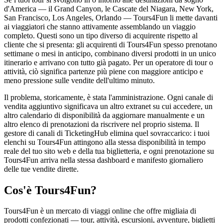
d'America — il Grand Canyon, le Cascate del Niagara, New York,
San Francisco, Los Angeles, Orlando — Tours4Fun li mette davanti
ai viaggiatori che stanno attivamente assemblando un viaggio
completo. Questi sono un tipo diverso di acquirente rispetto al
cliente che si presenta: gli acquirenti di Tours4Fun spesso prenotano
settimane o mesi in anticipo, combinano diversi prodotti in un unico
itinerario e arrivano con tutto già pagato. Per un operatore di tour o
attività, ciò significa partenze più piene con maggiore anticipo e
meno pressione sulle vendite dell'ultimo minuto.
Il problema, storicamente, è stata l'amministrazione. Ogni canale di
vendita aggiuntivo significava un altro extranet su cui accedere, un
altro calendario di disponibilità da aggiornare manualmente e un
altro elenco di prenotazioni da riscrivere nel proprio sistema. Il
gestore di canali di TicketingHub elimina quel sovraccarico: i tuoi
elenchi su Tours4Fun attingono alla stessa disponibilità in tempo
reale del tuo sito web e della tua biglietteria, e ogni prenotazione su
Tours4Fun arriva nella stessa dashboard e manifesto giornaliero
delle tue vendite dirette.
Cos'è Tours4Fun?
Tours4Fun è un mercato di viaggi online che offre migliaia di
prodotti confezionati — tour, attività, escursioni, avventure, biglietti