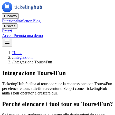
Prodotto
Funzionalità
Settori
Blog
Risorse
Prezzi
Accedi
Prenota una demo
Home
/
Integrazioni
/
Integrazione Tours4Fun
Integrazione Tours4Fun
TicketingHub facilita ai tour operator la connessione con Tours4Fun
per elencare tour, attività e avventure. Scopri come TicketingHub
aiuta i tour operator a crescere qui.
Perché elencare i tuoi tour su Tours4Fun?
Se i tuoi tour si svolgono in o intorno alle destinazioni da sogno