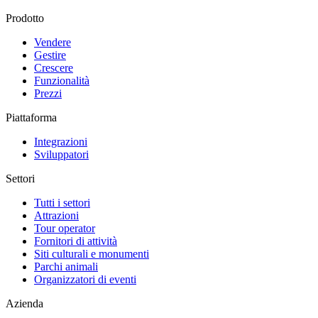
Prodotto
Vendere
Gestire
Crescere
Funzionalità
Prezzi
Piattaforma
Integrazioni
Sviluppatori
Settori
Tutti i settori
Attrazioni
Tour operator
Fornitori di attività
Siti culturali e monumenti
Parchi animali
Organizzatori di eventi
Azienda