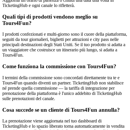
Aggiorna un orario di partenza o chiudi una data una volta in
TicketingHub e ogni canale lo rifletterà.
Quali tipi di prodotti vendono meglio su
Tours4Fun?
I prodotti confezionati e multi-giorno sono il cuore della piattaforma,
seguiti da tour giornalieri, biglietti per attrazioni e city pass nelle
principali destinazioni degli Stati Uniti. Se il tuo prodotto si adatta a
un viaggiatore che costruisce un itinerario più lungo, si adatta a
Tours4Fun.
Come funziona la commissione con Tours4Fun?
I termini della commissione sono concordati direttamente tra te e
Tours4Fun quando diventi un partner. TicketingHub non stabilisce
né prende quella commissione — la tariffa di integrazione per
prenotazione della piattaforma è l'unico addebito di TicketingHub
sulle prenotazioni del canale.
Cosa succede se un cliente di Tours4Fun annulla?
La prenotazione viene aggiornata nel tuo dashboard di
TicketingHub e lo spazio liberato torna automaticamente in vendita