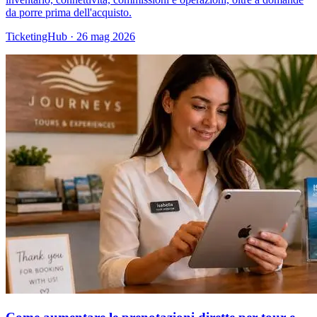
da porre prima dell'acquisto.
TicketingHub
·
26 mag 2026