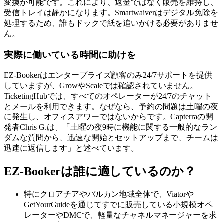
変換が可能です。これにより、返金ではなく販売を維持し、
受信トレイは静かになります。Smartwaiverはデジタル免除を
処理するため、誰もドックで紙を追いかける必要がありませ
ん。
実際に働いている時間に助けを
EZ-Bookerはエンタープライズ顧客のみ24/7サポートを提供
していますが、GrowやScaleでは確認されていません。
TicketingHubでは、すべてのオペレーターが24/7のチャット
とメールを利用できます。なぜなら、予約の問題は土曜の夜
に発生し、オフィスアワーではないからです。Capterraの開
発者Chris G.は、「土曜の夜9時に機能に関する一般的なラン
ダムな質問から、迅速な開始とセットアップまで、チームは
迅速に返信します」と述べています。
EZ-Bookerは誰に適しているのか？
特にクロアチアやバルカン地域全体で、Viatorや
GetYourGuideを通じてすでに販売している小規模オペ
レーターやDMCで、軽量なチャネルマネージャーを求