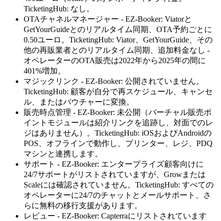
TicketingHub: なし。
OTAチャネルマネージャー - EZ-Booker: Viatorと
GetYourGuideとのリアルタイム同期、OTA予約ごとに
0.50ユーロ。TicketingHub: Viator、GetYourGuide、その
他の再販業者とのリアルタイム同期、追加料金なし -
オペレーターのOTA販売は2022年から2025年の間に
401%増加。
マジックリンク - EZ-Booker: 公開されていません。
TicketingHub: 顧客が自分で再スケジュール、キャンセ
ル、またはバウチャーに変換。
販売時点管理 - EZ-Booker: 未公開（バーチャル販売ポ
イントモジュールは紹介リンクを追跡し、対面でのレ
ジはありません）。TicketingHub: iOSおよびAndroidの
POS、オフラインで動作し、プリンター、レジ、PDQ
マシンと連携します。
サポート - EZ-Booker: エンタープライズ顧客向けに
24/7サポートがリストされていますが、Growまたは
Scaleには確認されていません。TicketingHub: すべての
オペレーターに24/7のチャットとメールサポート、さ
らに無料の移行支援があります。
レビュー - EZ-Booker: Capterraにリストされています