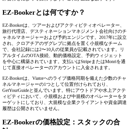
EZ-Bookerとは何ですか？
EZ-Bookerは、ツアーおよびアクティビティオペレーター、
旅行代理店、デスティネーションマネジメント会社向けのチ
ャネルマネージャーおよび予約エンジンです。2017年に設立
され、クロアチアのザグレブに拠点を置く小規模なチーム
で、会社記録には2〜10人の従業員が記載されています。リ
アルタイムのOTA接続、動的価格設定、予約ウィジェット
を中心に構築されています。支払いはStripeまたはMonriを通
じて直接オペレーターのアカウントに入金されます。
EZ-Bookerは、Viatorへのライブ価格同期を備えた少数のチャ
ネルマネージャーの1つとして位置付けられており、
GetYourGuideと並んでいます。特にアウトドアや水上アクテ
ィビティにおいて、小規模および中規模のオペレーターをタ
ーゲットにしており、大規模な企業クライアントや資金調達
履歴は公開されていません。
EZ-Bookerの価格設定：スタックの合