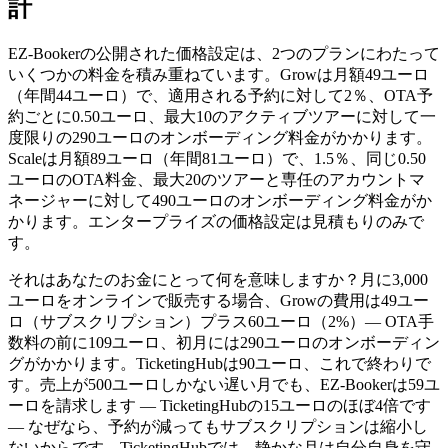
計
EZ-Bookerの公開された価格設定は、2つのプランにわたって
いくつかの料金を積み重ねています。Growは月額49ユーロ
（年間44ユーロ）で、適用される予約に対して2％、OTA予
約ごとに0.50ユーロ、最大10のアクティブツアーに対して一
度限りの290ユーロのオンボーディング料金がかかります。
Scaleは月額89ユーロ（年間81ユーロ）で、1.5％、同じ0.50
ユーロのOTA料金、最大20のツアーと専任のアカウントマ
ネージャーに対して490ユーロのオンボーディング料金がか
かります。エンタープライズの価格設定は見積もりのみで
す。
それはあなたのお金にとって何を意味しますか？月に3,000
ユーロをオンラインで販売する場合、Growの費用は49ユー
ロ（サブスクリプション）プラス60ユーロ（2%）— OTA手
数料の前に109ユーロ、初月には290ユーロのオンボーディン
グがかかります。TicketingHubは90ユーロ、これで終わりで
す。売上が500ユーロしかない遅い月でも、EZ-Bookerは59ユ
ーロを請求します — TicketingHubの15ユーロのほぼ4倍です
— なぜなら、予約が減ってもサブスクリプションは縮小し
ないからです。TicketingHubでは、静かな月は自分自身を守