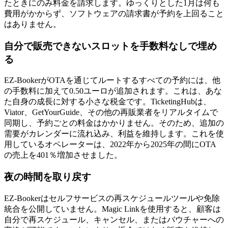
たときにのみ料金を請求します。ゆっくりとした1月は何も
費用がかからず、ソフトウェアの請求書が予約を上回ること
はありません。
自分で販売できないスロットを手数料なしで埋め
る
EZ-BookerがOTAを通じてルートするすべての予約には、他
の手数料に加えて0.50ユーロが追加されます。これは、あな
た自身の成長に対する小さな税金です。TicketingHubは、
Viator、GetYourGuide、その他の再販業者をリアルタイムで
同期し、予約ごとの料金はかかりません。そのため、追加の
需要がカレンダーに流れ込み、利益を維持します。これを使
用しているオペレーターは、2022年から2025年の間にOTA
の売上を401％増加させました。
夜の時間を取り戻す
EZ-Bookerはセルフサービスの再スケジュールツールや免除
統合を公開していません。Magic Linkを使用すると、顧客は
自分で再スケジュール、キャンセル、またはバウチャーへの