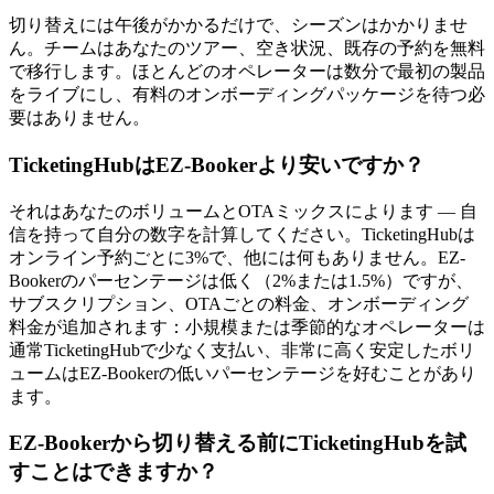
切り替えには午後がかかるだけで、シーズンはかかりませ
ん。チームはあなたのツアー、空き状況、既存の予約を無料
で移行します。ほとんどのオペレーターは数分で最初の製品
をライブにし、有料のオンボーディングパッケージを待つ必
要はありません。
TicketingHubはEZ-Bookerより安いですか？
それはあなたのボリュームとOTAミックスによります — 自
信を持って自分の数字を計算してください。TicketingHubは
オンライン予約ごとに3%で、他には何もありません。EZ-
Bookerのパーセンテージは低く（2%または1.5%）ですが、
サブスクリプション、OTAごとの料金、オンボーディング
料金が追加されます：小規模または季節的なオペレーターは
通常TicketingHubで少なく支払い、非常に高く安定したボリ
ュームはEZ-Bookerの低いパーセンテージを好むことがあり
ます。
EZ-Bookerから切り替える前にTicketingHubを試
すことはできますか？