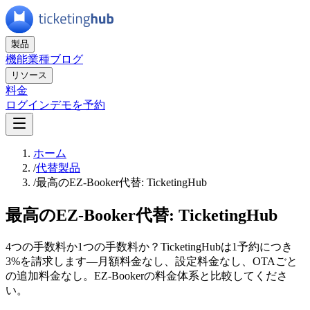
製品
機能
業種
ブログ
リソース
料金
ログイン
デモを予約
ホーム
/
代替製品
/
最高のEZ-Booker代替: TicketingHub
最高のEZ-Booker代替: TicketingHub
4つの手数料か1つの手数料か？TicketingHubは1予約につき
3%を請求します—月額料金なし、設定料金なし、OTAごと
の追加料金なし。EZ-Bookerの料金体系と比較してくださ
い。