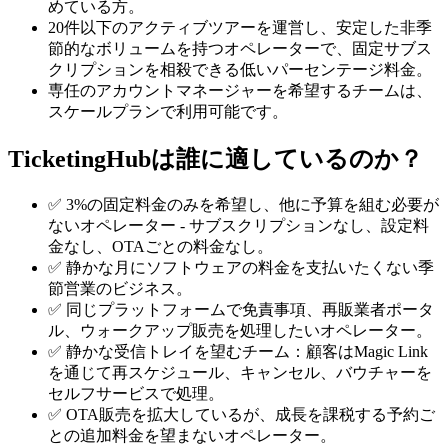
めている方。
20件以下のアクティブツアーを運営し、安定した非季
節的なボリュームを持つオペレーターで、固定サブス
クリプションを相殺できる低いパーセンテージ料金。
専任のアカウントマネージャーを希望するチームは、
スケールプランで利用可能です。
TicketingHubは誰に適しているのか？
✅ 3%の固定料金のみを希望し、他に予算を組む必要が
ないオペレーター - サブスクリプションなし、設定料
金なし、OTAごとの料金なし。
✅ 静かな月にソフトウェアの料金を支払いたくない季
節営業のビジネス。
✅ 同じプラットフォームで免責事項、再販業者ポータ
ル、ウォークアップ販売を処理したいオペレーター。
✅ 静かな受信トレイを望むチーム：顧客はMagic Link
を通じて再スケジュール、キャンセル、バウチャーを
セルフサービスで処理。
✅ OTA販売を拡大しているが、成長を課税する予約ご
との追加料金を望まないオペレーター。