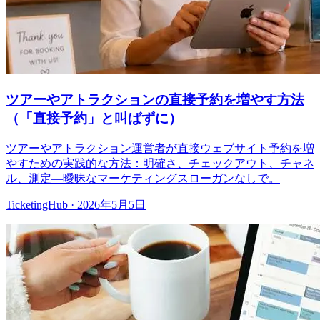
ツアーやアトラクションの直接予約を増やす方法
（「直接予約」と叫ばずに）
ツアーやアトラクション運営者が直接ウェブサイト予約を増
やすための実践的な方法：明確さ、チェックアウト、チャネ
ル、測定—曖昧なマーケティングスローガンなしで。
TicketingHub
·
2026年5月5日