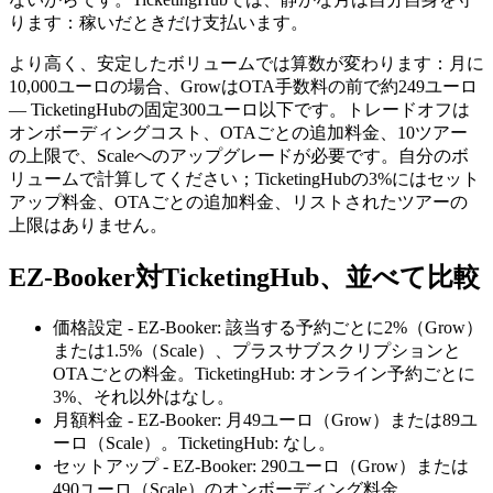
ります：稼いだときだけ支払います。
より高く、安定したボリュームでは算数が変わります：月に
10,000ユーロの場合、GrowはOTA手数料の前で約249ユーロ
— TicketingHubの固定300ユーロ以下です。トレードオフは
オンボーディングコスト、OTAごとの追加料金、10ツアー
の上限で、Scaleへのアップグレードが必要です。自分のボ
リュームで計算してください；TicketingHubの3%にはセット
アップ料金、OTAごとの追加料金、リストされたツアーの
上限はありません。
EZ-Booker対TicketingHub、並べて比較
価格設定 - EZ-Booker: 該当する予約ごとに2%（Grow）
または1.5%（Scale）、プラスサブスクリプションと
OTAごとの料金。TicketingHub: オンライン予約ごとに
3%、それ以外はなし。
月額料金 - EZ-Booker: 月49ユーロ（Grow）または89ユ
ーロ（Scale）。TicketingHub: なし。
セットアップ - EZ-Booker: 290ユーロ（Grow）または
490ユーロ（Scale）のオンボーディング料金。