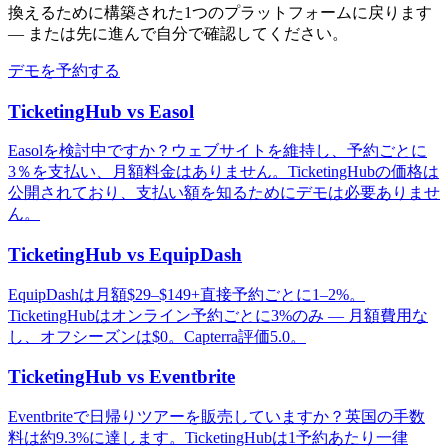
換えるために構築された1つのプラットフォームに戻ります
— または先に進んで自分で確認してください。
デモを予約する
TicketingHub vs Easol
Easolを検討中ですか？ウェブサイトを維持し、予約ごとに
3％を支払い、月額料金はありません。TicketingHubの価格は
公開されており、支払い額を知るためにデモは必要ありませ
ん。
TicketingHub vs EquipDash
EquipDashは月額$29–$149+直接予約ごとに1–2%。
TicketingHubはオンライン予約ごとに3%のみ — 月額費用な
し、オフシーズンは$0。Capterra評価5.0。
TicketingHub vs Eventbrite
Eventbriteで日帰りツアーを販売していますか？英国の手数
料は約9.3%に達します。TicketingHubは1予約あたり一律