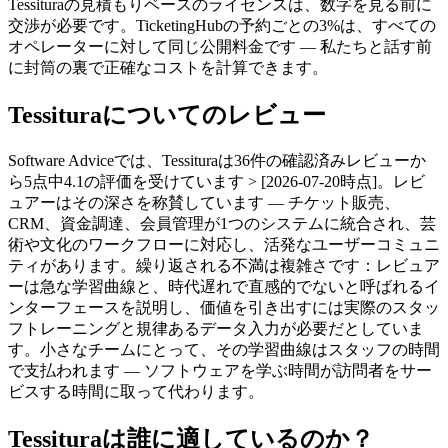
Tessituraの見積もりベースのライセンスは、数字を見る前に
交渉が必要です。TicketingHubの予約ごとの3%は、すべての
オペレーターに対して同じ公開料金です — 私たちと話す前
に封筒の裏で正確なコストを計算できます。
Tessituraについてのレビュー
Software Adviceでは、Tessituraは36件の確認済みレビューか
ら5点中4.1の評価を受けています > [2026-07-20時点]。レビ
ュアーはその深さを称賛しています — チケット販売、
CRM、資金調達、会員管理が1つのシステムに統合され、芸
術や文化のワークフローに対応し、活発なユーザーコミュニ
ティがあります。繰り返される不満は複雑さです：レビュア
ーは急な学習曲線と、時代遅れで直感的でないと呼ばれるイ
ンターフェースを説明し、価値を引き出すには実際のスタッ
フトレーニングと規律あるデータ入力が必要だとしていま
す。小さなチームにとって、その学習曲線はスタッフの時間
で支払われます — ソフトウェアを学ぶ時間が訪問者をサー
ビスする時間に取って代わります。
Tessituraは誰に適しているのか？