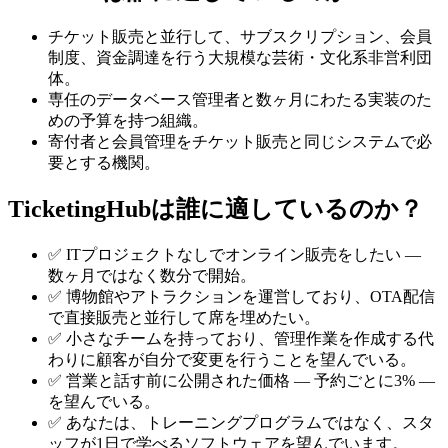
チケット販売と並行して、サブスクリプション、会員
制度、資金調達を行う大規模な芸術・文化系非営利団
体。
専任のデータベース管理者と数ヶ月にわたる実装のた
めの予算を持つ組織。
寄付者と会員管理をチケット販売と同じシステムで必
要とする機関。
TicketingHubは誰に適しているのか？
✅ ITプロジェクトなしでオンライン販売をしたい —
数ヶ月ではなく数分で開始。
✅ 博物館やアトラクションを運営しており、OTA配信
で直接販売と並行して席を埋めたい。
✅ 小さなチームを持っており、管理作業を作成する代
わりに顧客が自分で変更を行うことを望んでいる。
✅ 営業と話す前に公開された価格 — 予約ごとに3% —
を望んでいる。
✅ あなたは、トレーニングプログラムではなく、スタ
ッフが1日で学べるソフトウェアを望んでいます。