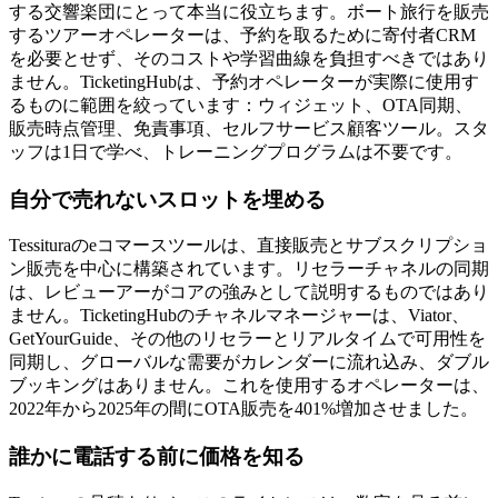
する交響楽団にとって本当に役立ちます。ボート旅行を販売
するツアーオペレーターは、予約を取るために寄付者CRM
を必要とせず、そのコストや学習曲線を負担すべきではあり
ません。TicketingHubは、予約オペレーターが実際に使用す
るものに範囲を絞っています：ウィジェット、OTA同期、
販売時点管理、免責事項、セルフサービス顧客ツール。スタ
ッフは1日で学べ、トレーニングプログラムは不要です。
自分で売れないスロットを埋める
Tessituraのeコマースツールは、直接販売とサブスクリプショ
ン販売を中心に構築されています。リセラーチャネルの同期
は、レビューアーがコアの強みとして説明するものではあり
ません。TicketingHubのチャネルマネージャーは、Viator、
GetYourGuide、その他のリセラーとリアルタイムで可用性を
同期し、グローバルな需要がカレンダーに流れ込み、ダブル
ブッキングはありません。これを使用するオペレーターは、
2022年から2025年の間にOTA販売を401%増加させました。
誰かに電話する前に価格を知る