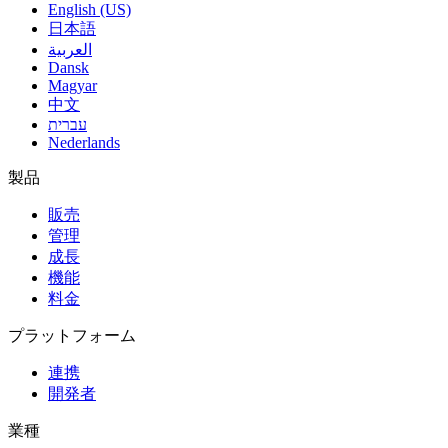
English (US)
日本語
العربية
Dansk
Magyar
中文
עברית
Nederlands
製品
販売
管理
成長
機能
料金
プラットフォーム
連携
開発者
業種