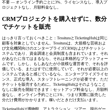
不要 — オンライン予約ごとに3%、ライセンスなし、導入プ
ロジェクトなし、月額料金なし。
CRMプロジェクトを購入せずに、数分
でチケットを販売
はっきり言っておくべきこと：TessituraとTicketingHubは同じ
顧客を対象としていません。Tessituraは、大規模な芸術およ
び文化機関向けのエンタープライズCRMおよびチケットシ
ステムであり、資金調達と会員制度も含まれています。それ
があなたに当てはまるなら、それは本格的なプラットフォー
ムです。しかし、もしあなたが小規模な運営者で、それを評
価している、またはすでに使用していて、それが必要以上の
システムであると感じているなら、エンタープライズライセ
ンス、正式な導入、スタッフトレーニングが必要です。ただ
チケットを販売するために。TicketingHubはそのようなこと
なしに販売を開始できます：セットアップ料金なし、月額料
金なし、オンライン予約ごとに3％、つまり実際に販売した
分だけ費用がかかります。稼いだときだけ支払います。
TicketingHubは博物館、アトラクション、ツアー、脱出ゲー