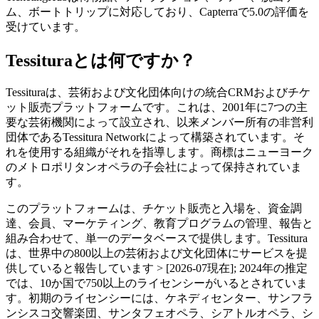
ム、ボートトリップに対応しており、Capterraで5.0の評価を
受けています。
Tessituraとは何ですか？
Tessituraは、芸術および文化団体向けの統合CRMおよびチケ
ット販売プラットフォームです。これは、2001年に7つの主
要な芸術機関によって設立され、以来メンバー所有の非営利
団体であるTessitura Networkによって構築されています。そ
れを使用する組織がそれを指導します。商標はニューヨーク
のメトロポリタンオペラの子会社によって保持されていま
す。
このプラットフォームは、チケット販売と入場を、資金調
達、会員、マーケティング、教育プログラムの管理、報告と
組み合わせて、単一のデータベースで提供します。Tessitura
は、世界中の800以上の芸術および文化団体にサービスを提
供していると報告しています > [2026-07現在]; 2024年の推定
では、10か国で750以上のライセンシーがいるとされていま
す。初期のライセンシーには、ケネディセンター、サンフラ
ンシスコ交響楽団、サンタフェオペラ、シアトルオペラ、シ