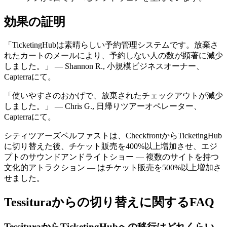
効果の証明
「TicketingHubは素晴らしい予約管理システムです。放棄さ
れたカートのメールにより、予約しない人の数が顕著に減少
しました。」 — Shannon R., 小規模ビジネスオーナー、
Capterraにて。
「使いやすさのおかげで、放棄されたチェックアウトが減少
しました。」 — Chris G., 日帰りツアーオペレーター、
Capterraにて。
シティツアーズベルファストは、CheckfrontからTicketingHub
に切り替えた後、チケット販売を400%以上増加させ、エジ
プトのサウンドアンドライトショー — 複数のサイトを持つ
文化的アトラクション — はチケット販売を500%以上増加さ
せました。
Tessituraからの切り替えに関するFAQ
TessituraからTicketingHubへの移行はどれくらい