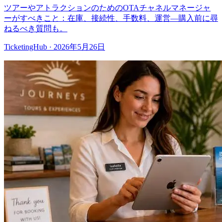
ツアーやアトラクションのためのOTAチャネルマネージャ
ーがすべきこと：在庫、接続性、手数料、運営—購入前に尋
ねるべき質問も。
TicketingHub
·
2026年5月26日