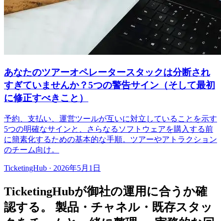
あなたのツアーオペレータースタックは分断され
すぎていませんか？5つの警告サイン（そして最初
に修正すべきこと）
予約、支払い、運営ツールが互いに対立していることを示す
5つの明確なサインと、さらなるソフトウェアを購入する前
に簡素化するための基本的な手順。ツアーやアトラクション
のチーム向け。
TicketingHub
·
2026年5月1日
TicketingHubが御社の運用に合うか確
認する。
製品・チャネル・既存スタッ