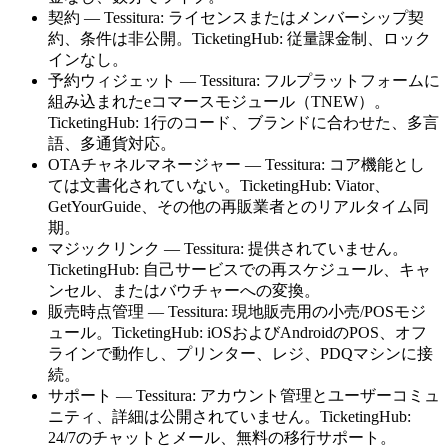
契約 — Tessitura: ライセンスまたはメンバーシップ契
約、条件は非公開。TicketingHub: 従量課金制、ロック
インなし。
予約ウィジェット — Tessitura: フルプラットフォームに
組み込まれたeコマースモジュール（TNEW）。
TicketingHub: 1行のコード、ブランドに合わせた、多言
語、多通貨対応。
OTAチャネルマネージャー — Tessitura: コア機能とし
ては文書化されていない。TicketingHub: Viator、
GetYourGuide、その他の再販業者とのリアルタイム同
期。
マジックリンク — Tessitura: 提供されていません。
TicketingHub: 自己サービスでの再スケジュール、キャ
ンセル、またはバウチャーへの変換。
販売時点管理 — Tessitura: 現地販売用の小売/POSモジ
ュール。TicketingHub: iOSおよびAndroidのPOS、オフ
ラインで動作し、プリンター、レジ、PDQマシンに接
続。
サポート — Tessitura: アカウント管理とユーザーコミュ
ニティ、詳細は公開されていません。TicketingHub:
24/7のチャットとメール、無料の移行サポート。