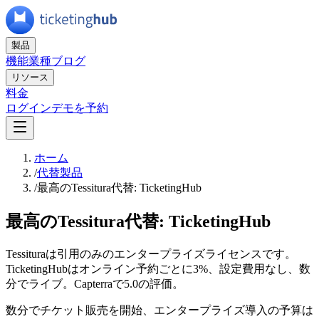
製品
機能
業種
ブログ
リソース
料金
ログイン
デモを予約
ホーム
/
代替製品
/
最高のTessitura代替: TicketingHub
最高のTessitura代替: TicketingHub
Tessituraは引用のみのエンタープライズライセンスです。
TicketingHubはオンライン予約ごとに3%、設定費用なし、数
分でライブ。Capterraで5.0の評価。
数分でチケット販売を開始、エンタープライズ導入の予算は