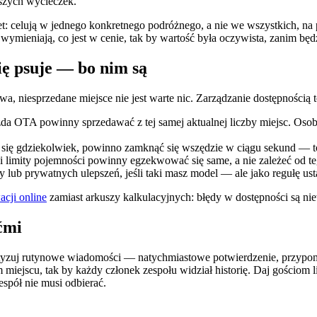
szych wycieczek.
let: celują w jednego konkretnego podróżnego, a nie we wszystkich, na 
ymieniają, co jest w cenie, tak by wartość była oczywista, zanim będz
ię psuje — bo nim są
, niesprzedane miejsce nie jest warte nic. Zarządzanie dostępnością to
żda OTA powinny sprzedawać z tej samej aktualnej liczby miejsc. Oso
się gdziekolwiek, powinno zamknąć się wszędzie w ciągu sekund — t
limity pojemności powinny egzekwować się same, a nie zależeć od teg
cy lub prywatnych ulepszeń, jeśli taki masz model — ale jako regułę ust
acji online
zamiast arkuszy kalkulacyjnych: błędy w dostępności są nie
ćmi
yzuj rutynowe wiadomości — natychmiastowe potwierdzenie, przypomnie
miejscu, tak by każdy członek zespołu widział historię. Daj gościom 
espół nie musi odbierać.