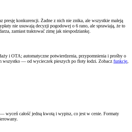
 presję konkurencji. Żadne z nich nie znika, ale wszystkie maleją
łaty nie usuwają decyzji pogodowej o 6 rano, ale sprawiają, że to
arza, zamiast traktować zimę jak niespodziankę.
daży i OTA; automatyczne potwierdzenia, przypomnienia i prośby o
im wszystko — od wycieczek pieszych po floty łodzi. Zobacz
funkcje
,
— wyceń całość jedną kwotą i wypisz, co jest w cenie. Formaty
ierowany.