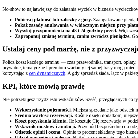
No-show to najłatwiejszy do załatania wyciek w biznesie wycieczk
Pobieraj płatność lub zaliczkę z góry.
Zaangażowane pieniądze 
Pokaż zasady anulowania w widocznym miejscu przy płatn
Wysyłaj przypomnienia na 48 i 24 godziny przed.
Większość
Zaproponuj zmianę terminu, zanim zwrócisz pieniądze.
Goś
Ustalaj ceny pod marżę, nie z przyzwyczaj
Policz koszt każdego terminu — czas przewodnika, transport, opłaty, 
prywatne, tematyczne i premium warianty tej samej trasy mogą mieć
korzystając z
cen dynamicznych
. A gdy sprzedaż siada, łącz w pakie
KPI, które mówią prawdę
Nie potrzebujesz trzydziestu wskaźników. Sześć, przeglądanych co t
Wykorzystanie pojemności.
Miejsca sprzedane jako odsetek m
Średnia wartość rezerwacji.
Rośnie dzięki dodatkom, ulepsze
Koszt pozyskania klienta.
Ile kosztuje Cię rezerwacja w podzi
Wskaźnik no-show i anulacji.
Przychód bezpośrednio do odzys
Odsetek opinii i ocena.
Opinie to procent składany tego biznes
Udział powrotów i poleceń.
Najtańsze rezerwacje, jakie kiedy