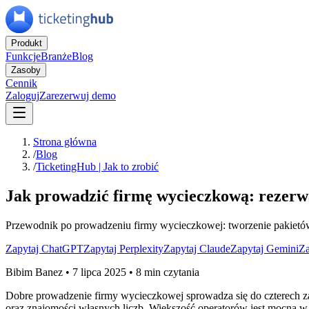
Produkt
Funkcje
Branże
Blog
Zasoby
Cennik
Zaloguj
Zarezerwuj demo
Strona główna
/
Blog
/
TicketingHub | Jak to zrobić
Jak prowadzić firmę wycieczkową: rezerwa
Przewodnik po prowadzeniu firmy wycieczkowej: tworzenie pakietów, 
Zapytaj ChatGPT
Zapytaj Perplexity
Zapytaj Claude
Zapytaj Gemini
Za
Bibim Banez
•
7 lipca 2025
•
8 min czytania
Dobre prowadzenie firmy wycieczkowej sprowadza się do czterech z
oraz znajomości własnych liczb. Większość operatorów jest mocna w