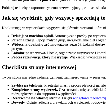
Pobieraj te liczby z raportów systemu rezerwacyjnego, zamiast składać
Jak się wyróżnić, gdy wszyscy sprzedają t
Konkurencję w wycieczkach wygrywa się głównie rzeczami, które nie
Działająca machina opinii.
Automatyczne prośby po wycieczce,
Personalizacja.
Opcje małych grup, uwzględnianie diet i ogran
Widoczna dbałość o zrównoważony rozwój.
Lokalni dostawc
po tym.
Lokalne partnerstwa.
Hotele, organizacje turystyczne i kompl
Proces rezerwacji, który nie irytuje.
Większość wycieczek reze
Checklista strony internetowej
Twoja strona ma jedno zadanie: zamienić zainteresowanie w rezerwa
Szybka na telefonie.
Przetestuj własny proces płatności na te
Kompletne strony wycieczek.
Czas trwania, miejsce zbiórki,
rodzą zgłoszenia do supportu i wątpliwości.
Rezerwacja na własnej stronie.
Dzięki
widgetowi rezerwacy
Dowody.
Opinie, zdjęcia z prawdziwych wycieczek i odpowiedz