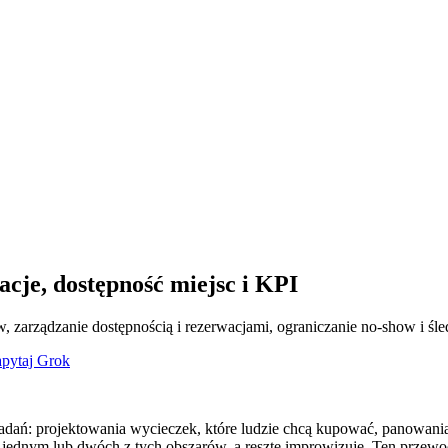
cje, dostępność miejsc i KPI
zarządzanie dostępnością i rezerwacjami, ograniczanie no-show i śled
pytaj Grok
adań: projektowania wycieczek, które ludzie chcą kupować, panowani
 jednym lub dwóch z tych obszarów, a resztę improwizuje. Ten przewod