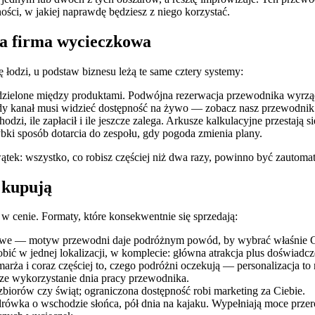
ści, w jakiej naprawdę będziesz z niego korzystać.
żda firma wycieczkowa
ę łodzi, u podstaw biznesu leżą te same cztery systemy:
łdzielone między produktami. Podwójna rezerwacja przewodnika wyrząd
żdy kanał musi widzieć dostępność na żywo — zobacz nasz przewodni
dzi, ile zapłacił i ile jeszcze zalega. Arkusze kalkulacyjne przestają 
bki sposób dotarcia do zespołu, gdy pogoda zmienia plany.
ątek: wszystko, co robisz częściej niż dwa razy, powinno być zautom
 kupują
st w cenie. Formaty, które konsekwentnie się sprzedają:
aftowe — motyw przewodni daje podróżnym powód, by wybrać właśnie Ci
bić w jednej lokalizacji, w komplecie: główna atrakcja plus doświadcz
rża i coraz częściej to, czego podróżni oczekują — personalizacja to 
jsze wykorzystanie dnia pracy przewodnika.
biorów czy świąt; ograniczona dostępność robi marketing za Ciebie.
rówka o wschodzie słońca, pół dnia na kajaku. Wypełniają moce przer