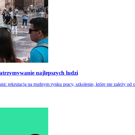
zatrzymywanie najlepszych ludzi
: rekrutacja na trudnym rynku pracy, szkolenie, które nie zależy od 