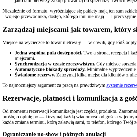
jako tani pierwszy zakup prowadzą do sprzedaży Twoich więk
Niezależnie od formatu, wyróżniające się pakiety mają ten sam szkie
Twojego przewodnika, dostęp, którego inni nie mają — i precyzyjnie w
Zarządzaj miejscami jak towarem, który s
Miejsce na wycieczce to towar nietrwały — w chwili, gdy łódź odpływa
Jedna wspólna pula dostępności.
Twoja strona, recepcja i ka
miejscami.
Synchronizacja w czasie rzeczywistym.
Gdy miejsce sprzeda 
Automatyczne blokady sprzedaży.
Minimalne wyprzedzenie i 
Świadome rezerwy.
Zatrzymaj kilka miejsc dla klientów z uli
To najmocniejszy argument za pracą na prawdziwym
systemie rezerw
Rezerwacje, płatności i komunikacja z goś
Od momentu rezerwacji komunikacja jest częścią produktu. Zautomat
prośbę o opinię po — i trzymaj każdą wiadomość od gościa w jednym 
każda zmiana terminu, którą załatwią sami, to telefon, którego Twój z
Ograniczanie no-show i późnych anulacji