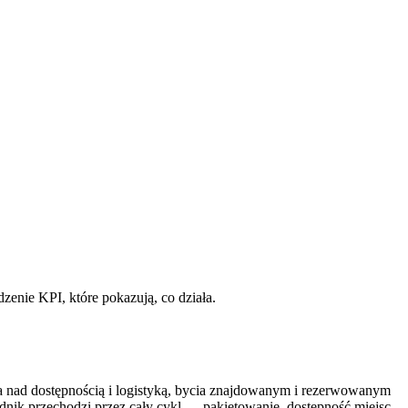
zenie KPI, które pokazują, co działa.
a nad dostępnością i logistyką, bycia znajdowanym i rezerwowanym
nik przechodzi przez cały cykl — pakietowanie, dostępność miejsc,