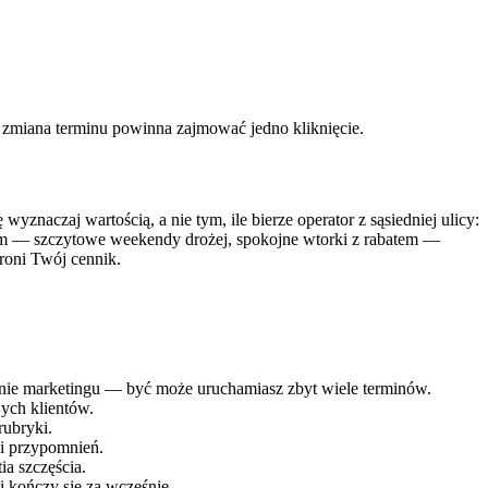
 zmiana terminu powinna zajmować jedno kliknięcie.
znaczaj wartością, a nie tym, ile bierze operator z sąsiedniej ulicy:
ytem — szczytowe weekendy drożej, spokojne wtorki z rabatem —
hroni Twój cennik.
, nie marketingu — być może uruchamiasz zbyt wiele terminów.
ych klientów.
rubryki.
 i przypomnień.
ia szczęścia.
i kończy się za wcześnie.