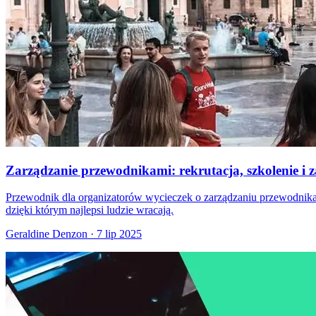
Zarządzanie przewodnikami: rekrutacja, szkolenie i 
Przewodnik dla organizatorów wycieczek o zarządzaniu przewodnikami
dzięki którym najlepsi ludzie wracają.
Geraldine Denzon
·
7 lip 2025