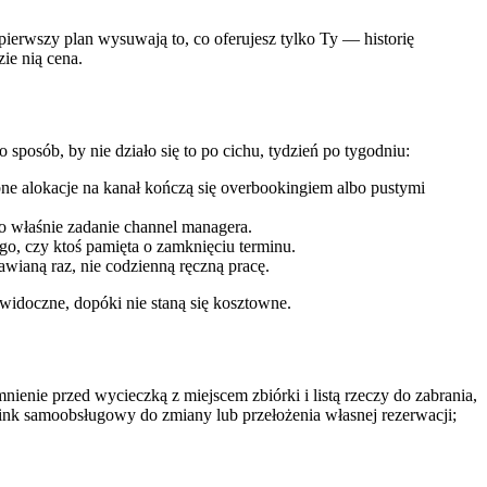
pierwszy plan wysuwają to, co oferujesz tylko Ty — historię
ie nią cena.
 sposób, by nie działo się to po cichu, tydzień po tygodniu:
bne alokacje na kanał kończą się overbookingiem albo pustymi
o właśnie zadanie channel managera.
o, czy ktoś pamięta o zamknięciu terminu.
awianą raz, nie codzienną ręczną pracę.
widoczne, dopóki nie staną się kosztowne.
nie przed wycieczką z miejscem zbiórki i listą rzeczy do zabrania,
link samoobsługowy do zmiany lub przełożenia własnej rezerwacji;