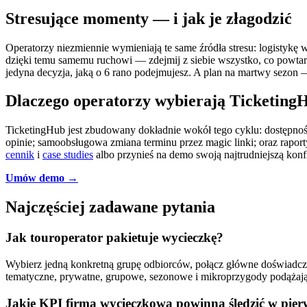
Stresujące momenty — i jak je złagodzić
Operatorzy niezmiennie wymieniają te same źródła stresu: logistykę 
dzięki temu samemu ruchowi — zdejmij z siebie wszystko, co powtarza
jedyna decyzja, jaką o 6 rano podejmujesz. A plan na martwy sezon —
Dlaczego operatorzy wybierają Ticketing
TicketingHub jest zbudowany dokładnie wokół tego cyklu: dostępnoś
opinie; samoobsługowa zmiana terminu przez magic linki; oraz rapo
cennik
i
case studies
albo przynieś na demo swoją najtrudniejszą konf
Umów demo →
Najczęściej zadawane pytania
Jak touroperator pakietuje wycieczkę?
Wybierz jedną konkretną grupę odbiorców, połącz główne doświadcze
tematyczne, prywatne, grupowe, sezonowe i mikroprzygody podążają 
Jakie KPI firma wycieczkowa powinna śledzić w pierw