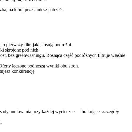
ba, na którą przestaniesz patrzeć.
pierwszy filtr, jaki stosują podróżni.
ki skrojone pod nich.
st, bez greenwashingu. Rosnąca część podróżnych filtruje właśnie
 Oferty łączone podnoszą wyniki obu stron.
sujesz konkurencję.
zasady anulowania przy każdej wycieczce — brakujące szczegóły
.