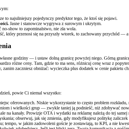
owym:
to najsilniejszy pojedynczy predyktor tego, że ktoś się pojawi.
ości.
Jasne i stanowcze wygrywa z surowym i ukrytym.
 no-show to zapominalstwo, nie zła wola.
ć, który przenosi się na przyszły wtorek, to zachowany przychód — a
enia
własne godziny — i ustaw dolną granicę powyżej niego. Górną granicę wy
 bardzo różne ceny. Tam, gdzie to ma sens, różnicuj cenę wraz z pop
ty, zanim zaczniesz obniżać: wycieczka plus dodatek w cenie pakietu c
ydzień, powie Ci niemal wszystko:
iejsc oferowanych. Niskie wykorzystanie to często problem rozkładu
niom i wielkości grup — zwykle taniej ją podnieść, niż zdobywać now
ale na kanały. Prowizje OTA i wydatki na reklamę należą do tej samej 
kania; obserwuj, jak się zmienia, gdy modyfikujesz politykę zaliczek
u; tempo, w jakim zadowoleni goście je zostawiają, to KPI, a nie kwest
kolwiek zdobędziesz. Jeśli jest bliski zera, Twoja komunikacja z gośćm