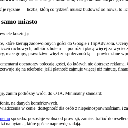
 je ręcznie — liczba, którą co tydzień musisz budować od nowa, to licz
o samo miasto
wiele kosztują:
 które kierują zadowolonych gości do Google i TripAdvisora. Oceny to 
iczeń ruchowych, odbiór z hotelu — podróżni płacą więcej za wyciecz
y, małe grupy, prawdziwe więzi ze społecznością — powiedziane wpro
ementarni operatorzy polecają gości, do których nie dotrzesz reklamą.
rwuje się na telefonie; jeśli płatność zajmuje więcej niż minutę, finan
cję, zanim podróżny wróci do OTA. Minimalny standard:
lefonie, na danych komórkowych.
 świadczenia w cenie, dostępność dla osób z niepełnosprawnościami i 
jnemu
sprzedaż pozostaje wolna od prowizji, zamiast trafiać do resellera
i na pytania, które goście naprawdę zadają.