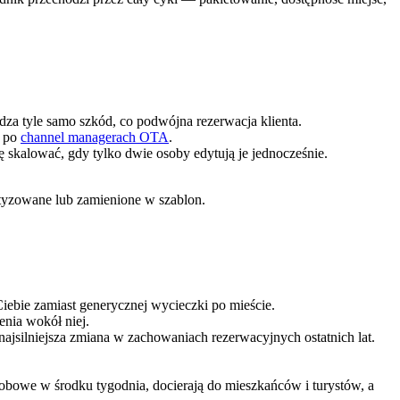
za tyle samo szkód, co podwójna rezerwacja klienta.
k po
channel managerach OTA
.
się skalować, gdy tylko dwie osoby edytują je jednocześnie.
atyzowane lub zamienione w szablon.
ebie zamiast generycznej wycieczki po mieście.
enia wokół niej.
najsilniejsza zmiana w zachowaniach rezerwacyjnych ostatnich lat.
obowe w środku tygodnia, docierają do mieszkańców i turystów, a