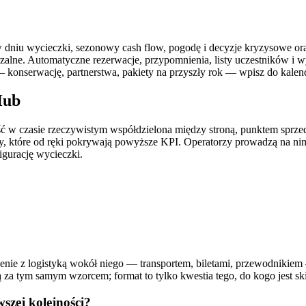
w dniu wycieczki, sezonowy cash flow, pogodę i decyzje kryzysowe oraz
lne. Automatyczne rezerwacje, przypomnienia, listy uczestników i wyp
 konserwację, partnerstwa, pakiety na przyszły rok — wpisz do kalend
Hub
ć w czasie rzeczywistym współdzielona między stroną, punktem sprze
rty, które od ręki pokrywają powyższe KPI. Operatorzy prowadzą na n
igurację wycieczki.
nie z logistyką wokół niego — transportem, biletami, przewodnikiem 
za tym samym wzorcem; format to tylko kwestia tego, do kogo jest sk
szej kolejności?