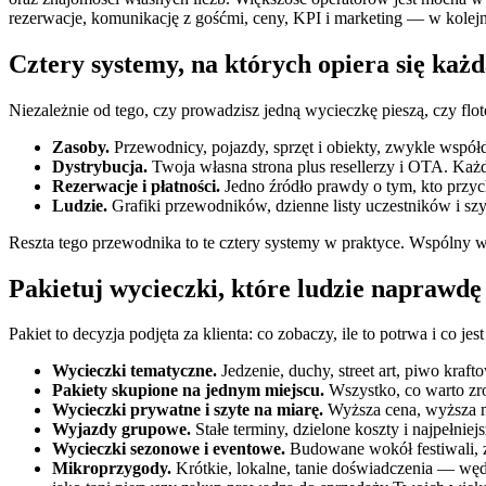
rezerwacje, komunikację z gośćmi, ceny, KPI i marketing — w kolejno
Cztery systemy, na których opiera się ka
Niezależnie od tego, czy prowadzisz jedną wycieczkę pieszą, czy flot
Zasoby.
Przewodnicy, pojazdy, sprzęt i obiekty, zwykle wspó
Dystrybucja.
Twoja własna strona plus resellerzy i OTA. Ka
Rezerwacje i płatności.
Jedno źródło prawdy o tym, kto przycho
Ludzie.
Grafiki przewodników, dzienne listy uczestników i szy
Reszta tego przewodnika to te cztery systemy w praktyce. Wspólny w
Pakietuj wycieczki, które ludzie naprawdę
Pakiet to decyzja podjęta za klienta: co zobaczy, ile to potrwa i co je
Wycieczki tematyczne.
Jedzenie, duchy, street art, piwo kr
Pakiety skupione na jednym miejscu.
Wszystko, co warto zro
Wycieczki prywatne i szyte na miarę.
Wyższa cena, wyższa ma
Wyjazdy grupowe.
Stałe terminy, dzielone koszty i najpełnie
Wycieczki sezonowe i eventowe.
Budowane wokół festiwali, z
Mikroprzygody.
Krótkie, lokalne, tanie doświadczenia — węd