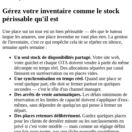
Gérez votre inventaire comme le stock
périssable qu'il est
Une place sur un tour est un bien périssable — dès que le bateau
largue les amarres, une place invendue ne vaut plus rien. La gestion
de l'inventaire, c'est ce qui empêche cela de se répéter en silence,
semaine après semaine :
Un seul stock de disponibilités partagé.
Votre site web,
votre guichet et chaque OTA doivent vendre à partir du même
décompte en temps réel. Des allocations séparées par canal
finissent en surréservation ou en places vides.
Une synchronisation en temps réel.
Quand une place se
vend quelque part, elle doit se fermer partout en quelques
secondes — c'est le rôle d'un channel manager.
Des arrêts de vente automatiques.
Les délais minimums de
réservation et les limites de capacité doivent s'appliquer d'eux-
mêmes, sans dépendre de quelqu'un qui pense à fermer un
départ.
Des places retenues délibérément.
Gardez quelques places
pour les clients de dernière minute ou les surclassements en
privé si c'est votre modèle — mais comme un réglage défini
une fois pour toutes, pas une tâche manuelle quotidienne.