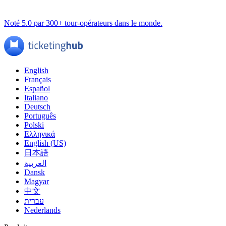
Noté 5.0 par 300+ tour-opérateurs dans le monde.
English
Français
Español
Italiano
Deutsch
Português
Polski
Ελληνικά
English (US)
日本語
العربية
Dansk
Magyar
中文
עברית
Nederlands