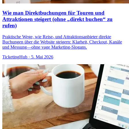
Wie man Direktbuchungen für Touren und
Attraktionen steigert (ohne „direkt buchen“ zu
rufen)
Praktische Wege, wie Reise- und Attraktionsanbieter direkte
Buchungen über die Website steigern: Klarheit, Checkout, Kanäle
und Messung—ohne vage Marketing-Slogans.
TicketingHub
·
5. Mai 2026