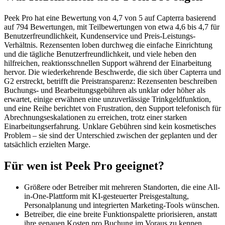
Peek Pro hat eine Bewertung von 4,7 von 5 auf Capterra basierend
auf 794 Bewertungen, mit Teilbewertungen von etwa 4,6 bis 4,7 für
Benutzerfreundlichkeit, Kundenservice und Preis-Leistungs-
Verhältnis. Rezensenten loben durchweg die einfache Einrichtung
und die tägliche Benutzerfreundlichkeit, und viele heben den
hilfreichen, reaktionsschnellen Support während der Einarbeitung
hervor. Die wiederkehrende Beschwerde, die sich über Capterra und
G2 erstreckt, betrifft die Preistransparenz: Rezensenten beschreiben
Buchungs- und Bearbeitungsgebühren als unklar oder höher als
erwartet, einige erwähnen eine unzuverlässige Trinkgeldfunktion,
und eine Reihe berichtet von Frustration, den Support telefonisch für
Abrechnungseskalationen zu erreichen, trotz einer starken
Einarbeitungserfahrung. Unklare Gebühren sind kein kosmetisches
Problem – sie sind der Unterschied zwischen der geplanten und der
tatsächlich erzielten Marge.
Für wen ist Peek Pro geeignet?
Größere oder Betreiber mit mehreren Standorten, die eine All-
in-One-Plattform mit KI-gesteuerter Preisgestaltung,
Personalplanung und integrierten Marketing-Tools wünschen.
Betreiber, die eine breite Funktionspalette priorisieren, anstatt
ihre genauen Kosten pro Buchung im Voraus zu kennen.