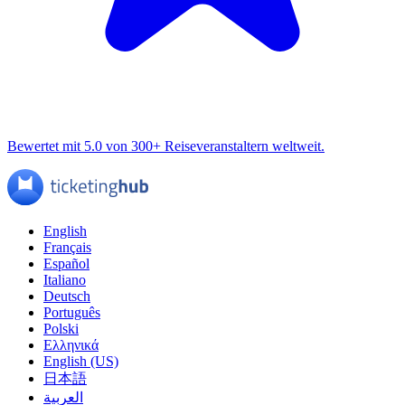
Bewertet mit 5.0 von 300+ Reiseveranstaltern weltweit.
English
Français
Español
Italiano
Deutsch
Português
Polski
Ελληνικά
English (US)
日本語
العربية