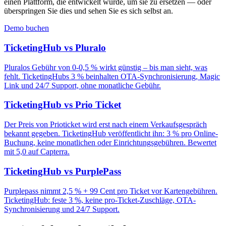
einen Plattform, die entwickelt wurde, um sie zu ersetzen — oder
überspringen Sie dies und sehen Sie es sich selbst an.
Demo buchen
TicketingHub vs Pluralo
Pluralos Gebühr von 0-0,5 % wirkt günstig – bis man sieht, was
fehlt. TicketingHubs 3 % beinhalten OTA-Synchronisierung, Magic
Link und 24/7 Support, ohne monatliche Gebühr.
TicketingHub vs Prio Ticket
Der Preis von Prioticket wird erst nach einem Verkaufsgespräch
bekannt gegeben. TicketingHub veröffentlicht ihn: 3 % pro Online-
Buchung, keine monatlichen oder Einrichtungsgebühren. Bewertet
mit 5,0 auf Capterra.
TicketingHub vs PurplePass
Purplepass nimmt 2,5 % + 99 Cent pro Ticket vor Kartengebühren.
TicketingHub: feste 3 %, keine pro-Ticket-Zuschläge, OTA-
Synchronisierung und 24/7 Support.