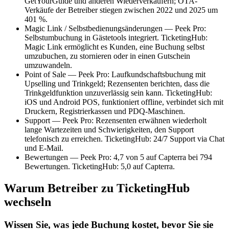
GetYourGuide und anderen Wiederverkäufern; OTA-
Verkäufe der Betreiber stiegen zwischen 2022 und 2025 um
401 %.
Magic Link / Selbstbedienungsänderungen — Peek Pro:
Selbstumbuchung in Gästetools integriert. TicketingHub:
Magic Link ermöglicht es Kunden, eine Buchung selbst
umzubuchen, zu stornieren oder in einen Gutschein
umzuwandeln.
Point of Sale — Peek Pro: Laufkundschaftsbuchung mit
Upselling und Trinkgeld; Rezensenten berichten, dass die
Trinkgeldfunktion unzuverlässig sein kann. TicketingHub:
iOS und Android POS, funktioniert offline, verbindet sich mit
Druckern, Registrierkassen und PDQ-Maschinen.
Support — Peek Pro: Rezensenten erwähnen wiederholt
lange Wartezeiten und Schwierigkeiten, den Support
telefonisch zu erreichen. TicketingHub: 24/7 Support via Chat
und E-Mail.
Bewertungen — Peek Pro: 4,7 von 5 auf Capterra bei 794
Bewertungen. TicketingHub: 5,0 auf Capterra.
Warum Betreiber zu TicketingHub
wechseln
Wissen Sie, was jede Buchung kostet, bevor Sie sie