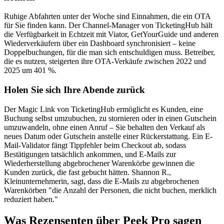
Ruhige Abfahrten unter der Woche sind Einnahmen, die ein OTA
für Sie finden kann. Der Channel-Manager von TicketingHub hält
die Verfügbarkeit in Echtzeit mit Viator, GetYourGuide und anderen
Wiederverkäufern über ein Dashboard synchronisiert – keine
Doppelbuchungen, für die man sich entschuldigen muss. Betreiber,
die es nutzen, steigerten ihre OTA-Verkäufe zwischen 2022 und
2025 um 401 %.
Holen Sie sich Ihre Abende zurück
Der Magic Link von TicketingHub ermöglicht es Kunden, eine
Buchung selbst umzubuchen, zu stornieren oder in einen Gutschein
umzuwandeln, ohne einen Anruf – Sie behalten den Verkauf als
neues Datum oder Gutschein anstelle einer Rückerstattung. Ein E-
Mail-Validator fängt Tippfehler beim Checkout ab, sodass
Bestätigungen tatsächlich ankommen, und E-Mails zur
Wiederherstellung abgebrochener Warenkörbe gewinnen die
Kunden zurück, die fast gebucht hätten. Shannon R.,
Kleinunternehmerin, sagt, dass die E-Mails zu abgebrochenen
Warenkörben "die Anzahl der Personen, die nicht buchen, merklich
reduziert haben."
Was Rezensenten über Peek Pro sagen