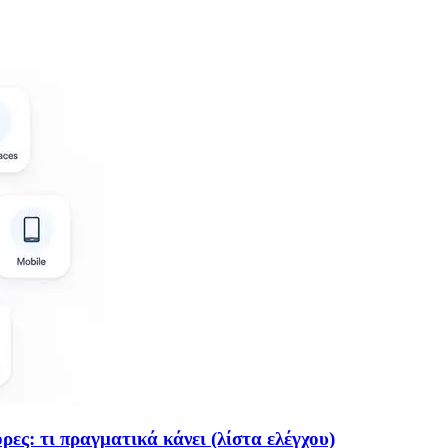
ες: τι πραγματικά κάνει (λίστα ελέγχου)