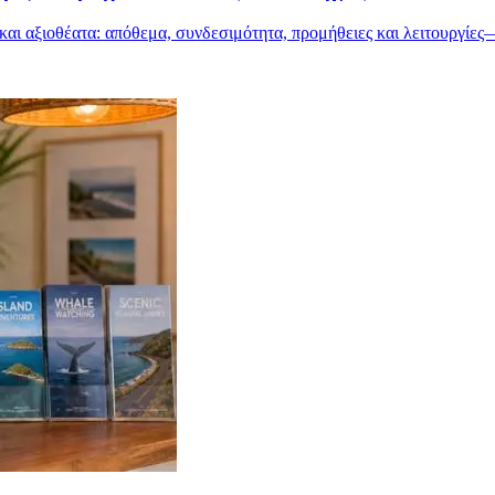
ς και αξιοθέατα: απόθεμα, συνδεσιμότητα, προμήθειες και λειτουργίε