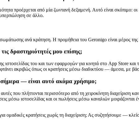
ιμότητα προέρχεται από μία ζωντανή δεξαμενή. Αυτό είναι σκόπιμο: οι 
ι υπερπώληση σε άλλο.
νσωμάτωσης ανά κράτηση. Η προμήθεια του Geronigo είναι μέρος της
 τις δραστηριότητές μου επίσης;
ης ιστοσελίδας του και των εφαρμογών για κινητά στο App Store και
ς φτάνει ακριβώς όπως οι κρατήσεις μέσω διαδικτύου — άμεσα, με βά
 σήμερα — είναι αυτό ακόμα χρήσιμο;
ι αυτές που πλήττονται περισσότερο από τη χειροκίνητη διαχείριση κ
λήσεις μέσω ιστοσελίδας και οι πωλήσεις μέσω καναλιών μοιράζονται
 για ομαδικές κρατήσεις χωρίς τη διαχείριση; Ας συζητήσουμε — κλείσ