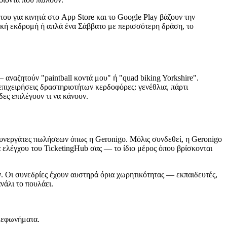
του για κινητά στο App Store και το Google Play βάζουν την
δική εκδρομή ή απλά ένα Σάββατο με περισσότερη δράση, το
 αναζητούν "paintball κοντά μου" ή "quad biking Yorkshire".
 επιχειρήσεις δραστηριοτήτων κερδοφόρες: γενέθλια, πάρτι
ες επιλέγουν τι να κάνουν.
 συνεργάτες πωλήσεων όπως η Geronigo. Μόλις συνδεθεί, η Geronigo
α ελέγχου του TicketingHub σας — το ίδιο μέρος όπου βρίσκονται
. Οι συνεδρίες έχουν αυστηρά όρια χωρητικότητας — εκπαιδευτές,
νάλι το πουλάει.
ηλεφωνήματα.