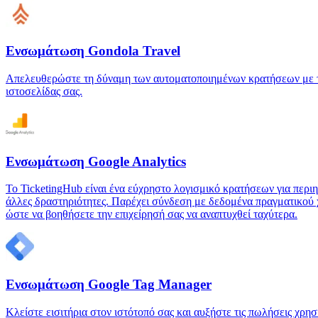
Ενσωμάτωση Gondola Travel
Απελευθερώστε τη δύναμη των αυτοματοποιημένων κρατήσεων με το 
ιστοσελίδας σας.
Ενσωμάτωση Google Analytics
Το TicketingHub είναι ένα εύχρηστο λογισμικό κρατήσεων για περιηγ
άλλες δραστηριότητες. Παρέχει σύνδεση με δεδομένα πραγματικού χ
ώστε να βοηθήσετε την επιχείρησή σας να αναπτυχθεί ταχύτερα.
Ενσωμάτωση Google Tag Manager
Κλείστε εισιτήρια στον ιστότοπό σας και αυξήστε τις πωλήσεις χρ