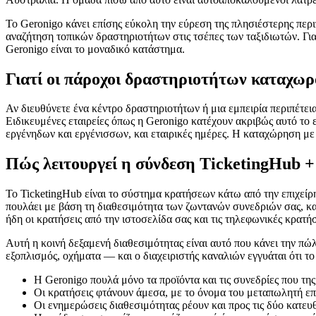
Το Geronigo κάνει επίσης εύκολη την εύρεση της πλησιέστερης περιπέ
αναζήτηση τοπικών δραστηριοτήτων στις τσέπες των ταξιδιωτών. Γι
Geronigo είναι το μοναδικό κατάστημα.
Γιατί οι πάροχοι δραστηριοτήτων καταχωρ
Αν διευθύνετε ένα κέντρο δραστηριοτήτων ή μια εμπειρία περιπέτεια
Ειδικευμένες εταιρείες όπως η Geronigo κατέχουν ακριβώς αυτό το ε
εργένηδων και εργένισσων, και εταιρικές ημέρες. Η καταχώρηση με τ
Πώς λειτουργεί η σύνδεση TicketingHub +
Το TicketingHub είναι το σύστημα κρατήσεων κάτω από την επιχείρη
πουλάει με βάση τη διαθεσιμότητα των ζωντανών συνεδριών σας, και
ήδη οι κρατήσεις από την ιστοσελίδα σας και τις τηλεφωνικές κρατήσ
Αυτή η κοινή δεξαμενή διαθεσιμότητας είναι αυτό που κάνει την π
εξοπλισμός, οχήματα — και ο διαχειριστής καναλιών εγγυάται ότι το
Η Geronigo πουλά μόνο τα προϊόντα και τις συνεδρίες που της
Οι κρατήσεις φτάνουν άμεσα, με το όνομα του μεταπωλητή ε
Οι ενημερώσεις διαθεσιμότητας ρέουν και προς τις δύο κατε