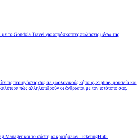
 με το Gondola Travel για απρόσκοπτες πωλήσεις μέσω της
τε τις περιηγήσεις σας σε ζωολογικούς κήπους, Zipline, μουσεία και
καλύτερα πώς αλληλεπιδρούν οι άνθρωποι με τον ιστότοπό σας,
Tag Manager και το σύστημα κρατήσεων TicketingHub.