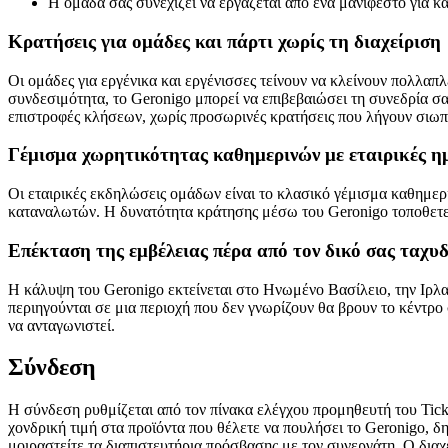
Η ομάδα σας συνεχίζει να εργάζεται από ένα μανιφέστο για κ
Κρατήσεις για ομάδες και πάρτι χωρίς τη διαχείριση
Οι ομάδες για εργένικα και εργένισσες τείνουν να κλείνουν πολλα
συνδεσιμότητα, το Geronigo μπορεί να επιβεβαιώσει τη συνεδρία σ
επιστροφές κλήσεων, χωρίς προσωρινές κρατήσεις που λήγουν σιωπ
Γέμισμα χωρητικότητας καθημερινών με εταιρικές η
Οι εταιρικές εκδηλώσεις ομάδων είναι το κλασικό γέμισμα καθημερι
καταναλωτών. Η δυνατότητα κράτησης μέσω του Geronigo τοποθετεί
Επέκταση της εμβέλειας πέρα από τον δικό σας ταχυ
Η κάλυψη του Geronigo εκτείνεται στο Ηνωμένο Βασίλειο, την Ιρλαν
περιηγούνται σε μια περιοχή που δεν γνωρίζουν θα βρουν το κέντρο
να ανταγωνιστεί.
Σύνδεση
Η σύνδεση ρυθμίζεται από τον πίνακα ελέγχου προμηθευτή του Tick
χονδρική τιμή στα προϊόντα που θέλετε να πουλήσει το Geronigo, δ
μοιραστείτε τα διαπιστευτήρια πρόσβασης με τον συνεργάτη. Ο δια