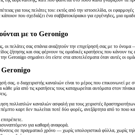
τειας για τους πελάτες του: εκτός από την ιστοσελίδα, οι εφαρμογές 
α κάποιον που σχεδιάζει ένα σαββατοκύριακο για εργένηδες, μια ομα
ούνται με το Geronigo
ς, οι πελάτες σας σπάνια αναζητούν την επιχείρησή σας με το όνομα —
ίδος ζήτησης και σας φέρνουν τις ομαδικές κρατήσεις που κάνουν τις
ην Geronigo σημαίνει ότι είστε στα αποτελέσματα όταν αυτές οι ομάδ
 Geronigo
σή σας. ο διαχειριστής καναλιών είναι το μέρος που επικοινωνεί με
 κάθε μία από τις κρατήσεις τους καταχωρείται αυτόματα στον πίνακ
εις.
ώληση πολλαπλών καναλιών ασφαλή για τους χειριστές δραστηριοτήτων
 πέμπτο καρτ δεν πωλείται ποτέ δύο φορές, ανεξάρτητα από το ποιο κα
 επιτρέπετε.
πισυναπτόμενο για καθαρή αναφορά.
υθύνσεις σε πραγματικό χρόνο — χωρίς υπολογιστικά φύλλα, χωρίς τ