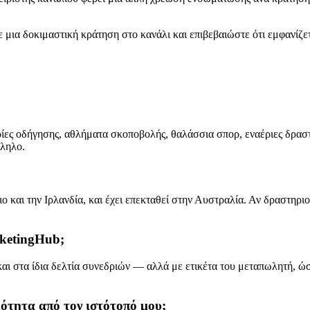
ε μια δοκιμαστική κράτηση στο κανάλι και επιβεβαιώστε ότι εμφανίζ
ειρίες οδήγησης, αθλήματα σκοποβολής, θαλάσσια σπορ, εναέριες δρα
λληλο.
και την Ιρλανδία, και έχει επεκταθεί στην Αυστραλία. Αν δραστηριοπ
cketingHub;
και στα ίδια δελτία συνεδριών — αλλά με ετικέτα του μεταπωλητή, ώ
ότητα από τον ιστότοπό μου;