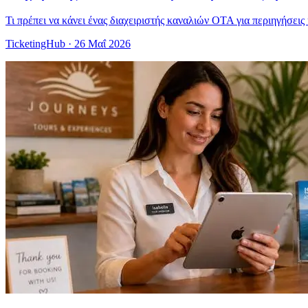
Τι πρέπει να κάνει ένας διαχειριστής καναλιών OTA για περιηγήσει
TicketingHub
·
26 Μαΐ 2026