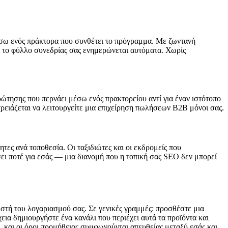
μέσω ενός πράκτορα που συνθέτει το πρόγραμμα. Με ζωντανή
ι το φύλλο συνεδρίας σας ενημερώνεται αυτόματα. Χωρίς
ρώτησης που περνάει μέσω ενός πρακτορείου αντί για έναν ιστότοπο
ειάζεται να λειτουργείτε μια επιχείρηση πωλήσεων B2B μόνοι σας.
τες ανά τοποθεσία. Οι ταξιδιώτες και οι εκδρομείς που
σει ποτέ για εσάς — μια διανομή που η τοπική σας SEO δεν μπορεί
ιστή του λογαριασμού σας. Σε γενικές γραμμές: προσθέστε μια
εια δημιουργήστε ένα κανάλι που περιέχει αυτά τα προϊόντα και
 και οι όροι προμήθειας συμφωνούνται απευθείας μεταξύ εσάς και