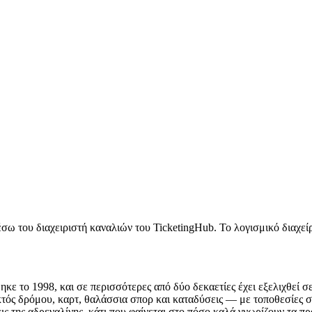
μέσω του διαχειριστή καναλιών του TicketingHub. Το λογισμικό δια
θηκε το 1998, και σε περισσότερες από δύο δεκαετίες έχει εξελιχθεί σ
τός δρόμου, καρτ, θαλάσσια σπορ και καταδύσεις — με τοποθεσίες σ
ς της αδρεναλίνης, κάτι που φαίνεται στο πόσο καλά γνωρίζουν τα π