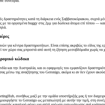
άθε συνεδρία.
πλές δραστηριότητες κατά τη διάρκεια ενός Σαββατοκύριακου, συχνά 
ας με τα οργισμένα buggy στις 2μμ για δώδεκα άτομα επί τόπου — κα
ηλά.
μέρες
νών για κέντρα δραστηριοτήτων. Είναι επίσης ακριβώς το είδος της ε
 τον χώρο σας μπροστά από αυτή τη ζήτηση μεσοβδόμαδα χωρίς να χρ
δρομικό κώδικα
δία και την Αυστραλία, και οι εφαρμογές του εμφανίζουν δραστηριότη
 σας μέσω της αναζήτησης του Geronigo, ακόμα κι αν δεν έχουν ακού
etingHub, συνήθως μαζί με την ομάδα υποστήριξής μας ή τον διαχειρ
ημιουργήστε το Geronigo ως μεταπωλητή με αυτήν την τιμή, στη συνέχ
χειριστής καναλιού φέρει μια απλή χρέωση ενσωμάτωσης ανά κράτηση,