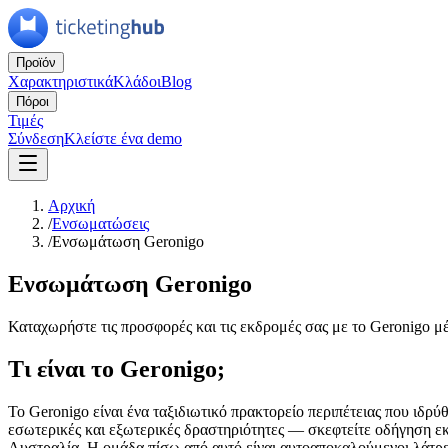
Προϊόν
Χαρακτηριστικά
Κλάδοι
Blog
Πόροι
Τιμές
Σύνδεση
Κλείστε ένα demo
Αρχική
/
Ενσωματώσεις
/
Ενσωμάτωση Geronigo
Ενσωμάτωση Geronigo
Καταχωρήστε τις προσφορές και τις εκδρομές σας με το Geronigo 
Τι είναι το Geronigo;
Το Geronigo είναι ένα ταξιδιωτικό πρακτορείο περιπέτειας που ιδρύ
εσωτερικές και εξωτερικές δραστηριότητες — σκεφτείτε οδήγηση εκ
Αυστραλία. Η ομάδα πίσω από αυτό είναι αυτοαποκαλούμενοι λάτρει