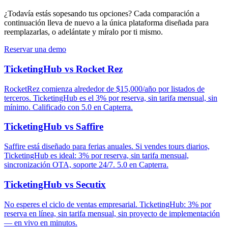
¿Todavía estás sopesando tus opciones? Cada comparación a
continuación lleva de nuevo a la única plataforma diseñada para
reemplazarlas, o adelántate y míralo por ti mismo.
Reservar una demo
TicketingHub vs Rocket Rez
RocketRez comienza alrededor de $15,000/año por listados de
terceros. TicketingHub es el 3% por reserva, sin tarifa mensual, sin
mínimo. Calificado con 5.0 en Capterra.
TicketingHub vs Saffire
Saffire está diseñado para ferias anuales. Si vendes tours diarios,
TicketingHub es ideal: 3% por reserva, sin tarifa mensual,
sincronización OTA, soporte 24/7. 5.0 en Capterra.
TicketingHub vs Secutix
No esperes el ciclo de ventas empresarial. TicketingHub: 3% por
reserva en línea, sin tarifa mensual, sin proyecto de implementación
— en vivo en minutos.