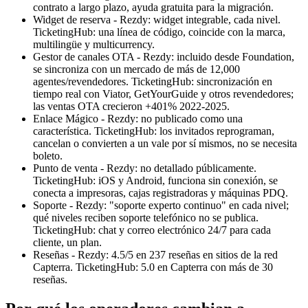
contrato a largo plazo, ayuda gratuita para la migración.
Widget de reserva - Rezdy: widget integrable, cada nivel.
TicketingHub: una línea de código, coincide con la marca,
multilingüe y multicurrency.
Gestor de canales OTA - Rezdy: incluido desde Foundation,
se sincroniza con un mercado de más de 12,000
agentes/revendedores. TicketingHub: sincronización en
tiempo real con Viator, GetYourGuide y otros revendedores;
las ventas OTA crecieron +401% 2022-2025.
Enlace Mágico - Rezdy: no publicado como una
característica. TicketingHub: los invitados reprograman,
cancelan o convierten a un vale por sí mismos, no se necesita
boleto.
Punto de venta - Rezdy: no detallado públicamente.
TicketingHub: iOS y Android, funciona sin conexión, se
conecta a impresoras, cajas registradoras y máquinas PDQ.
Soporte - Rezdy: "soporte experto continuo" en cada nivel;
qué niveles reciben soporte telefónico no se publica.
TicketingHub: chat y correo electrónico 24/7 para cada
cliente, un plan.
Reseñas - Rezdy: 4.5/5 en 237 reseñas en sitios de la red
Capterra. TicketingHub: 5.0 en Capterra con más de 30
reseñas.