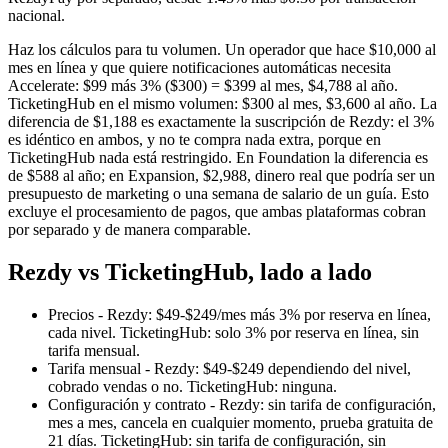
nacional.
Haz los cálculos para tu volumen. Un operador que hace $10,000 al
mes en línea y que quiere notificaciones automáticas necesita
Accelerate: $99 más 3% ($300) = $399 al mes, $4,788 al año.
TicketingHub en el mismo volumen: $300 al mes, $3,600 al año. La
diferencia de $1,188 es exactamente la suscripción de Rezdy: el 3%
es idéntico en ambos, y no te compra nada extra, porque en
TicketingHub nada está restringido. En Foundation la diferencia es
de $588 al año; en Expansion, $2,988, dinero real que podría ser un
presupuesto de marketing o una semana de salario de un guía. Esto
excluye el procesamiento de pagos, que ambas plataformas cobran
por separado y de manera comparable.
Rezdy vs TicketingHub, lado a lado
Precios - Rezdy: $49-$249/mes más 3% por reserva en línea,
cada nivel. TicketingHub: solo 3% por reserva en línea, sin
tarifa mensual.
Tarifa mensual - Rezdy: $49-$249 dependiendo del nivel,
cobrado vendas o no. TicketingHub: ninguna.
Configuración y contrato - Rezdy: sin tarifa de configuración,
mes a mes, cancela en cualquier momento, prueba gratuita de
21 días. TicketingHub: sin tarifa de configuración, sin