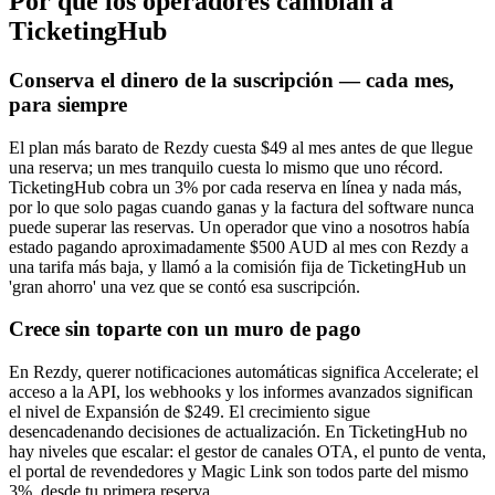
Por qué los operadores cambian a
TicketingHub
Conserva el dinero de la suscripción — cada mes,
para siempre
El plan más barato de Rezdy cuesta $49 al mes antes de que llegue
una reserva; un mes tranquilo cuesta lo mismo que uno récord.
TicketingHub cobra un 3% por cada reserva en línea y nada más,
por lo que solo pagas cuando ganas y la factura del software nunca
puede superar las reservas. Un operador que vino a nosotros había
estado pagando aproximadamente $500 AUD al mes con Rezdy a
una tarifa más baja, y llamó a la comisión fija de TicketingHub un
'gran ahorro' una vez que se contó esa suscripción.
Crece sin toparte con un muro de pago
En Rezdy, querer notificaciones automáticas significa Accelerate; el
acceso a la API, los webhooks y los informes avanzados significan
el nivel de Expansión de $249. El crecimiento sigue
desencadenando decisiones de actualización. En TicketingHub no
hay niveles que escalar: el gestor de canales OTA, el punto de venta,
el portal de revendedores y Magic Link son todos parte del mismo
3%, desde tu primera reserva.