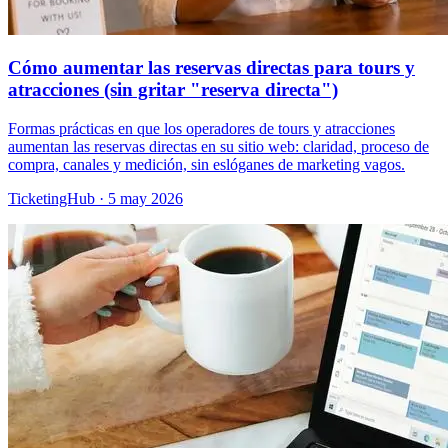
Cómo aumentar las reservas directas para tours y
atracciones (sin gritar "reserva directa")
Formas prácticas en que los operadores de tours y atracciones
aumentan las reservas directas en su sitio web: claridad, proceso de
compra, canales y medición, sin eslóganes de marketing vagos.
TicketingHub
·
5 may 2026