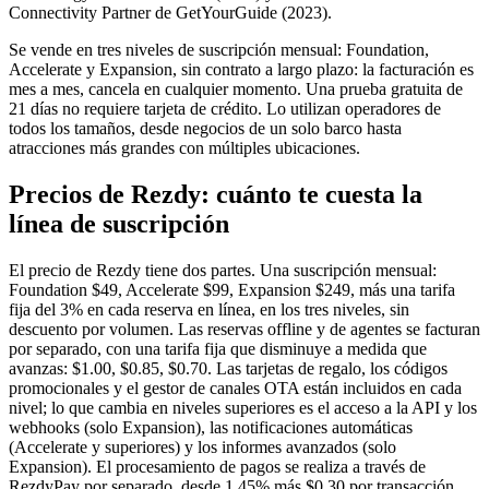
Connectivity Partner de GetYourGuide (2023).
Se vende en tres niveles de suscripción mensual: Foundation,
Accelerate y Expansion, sin contrato a largo plazo: la facturación es
mes a mes, cancela en cualquier momento. Una prueba gratuita de
21 días no requiere tarjeta de crédito. Lo utilizan operadores de
todos los tamaños, desde negocios de un solo barco hasta
atracciones más grandes con múltiples ubicaciones.
Precios de Rezdy: cuánto te cuesta la
línea de suscripción
El precio de Rezdy tiene dos partes. Una suscripción mensual:
Foundation $49, Accelerate $99, Expansion $249, más una tarifa
fija del 3% en cada reserva en línea, en los tres niveles, sin
descuento por volumen. Las reservas offline y de agentes se facturan
por separado, con una tarifa fija que disminuye a medida que
avanzas: $1.00, $0.85, $0.70. Las tarjetas de regalo, los códigos
promocionales y el gestor de canales OTA están incluidos en cada
nivel; lo que cambia en niveles superiores es el acceso a la API y los
webhooks (solo Expansion), las notificaciones automáticas
(Accelerate y superiores) y los informes avanzados (solo
Expansion). El procesamiento de pagos se realiza a través de
RezdyPay por separado, desde 1.45% más $0.30 por transacción