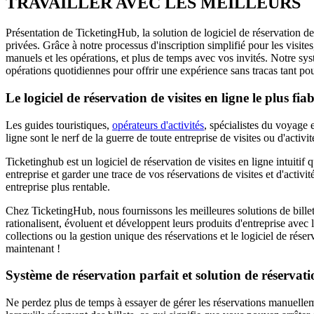
TRAVAILLER AVEC LES MEILLEURS
Présentation de TicketingHub, la solution de logiciel de réservation de vi
privées. Grâce à notre processus d'inscription simplifié pour les visite
manuels et les opérations, et plus de temps avec vos invités. Notre syst
opérations quotidiennes pour offrir une expérience sans tracas tant po
Le logiciel de réservation de visites en ligne le plus fia
Les guides touristiques,
opérateurs d'activités
, spécialistes du voyage 
ligne sont le nerf de la guerre de toute entreprise de visites ou d'activi
Ticketinghub est un logiciel de réservation de visites en ligne intuitif 
entreprise et garder une trace de vos réservations de visites et d'activit
entreprise plus rentable.
Chez TicketingHub, nous fournissons les meilleures solutions de billetteri
rationalisent, évoluent et développent leurs produits d'entreprise avec le
collections ou la gestion unique des réservations et le logiciel de rése
maintenant !
Système de réservation parfait et solution de réservatio
Ne perdez plus de temps à essayer de gérer les réservations manuellemen