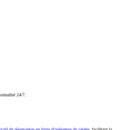
sonnalisé 24/7.
iciel de réservation en ligne d'opérateur de visites
, facilitant la