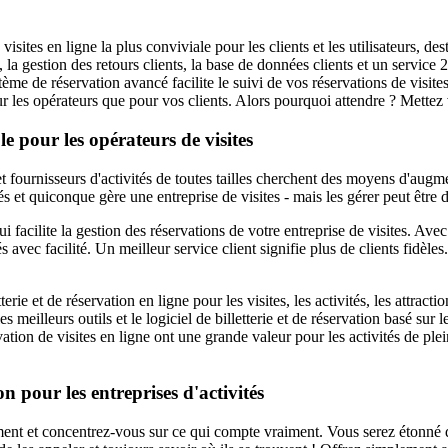
sites en ligne la plus conviviale pour les clients et les utilisateurs, dest
s, la gestion des retours clients, la base de données clients et un servic
ème de réservation avancé facilite le suivi de vos réservations de visites
ur les opérateurs que pour vos clients. Alors pourquoi attendre ? Mette
ble pour les opérateurs de visites
et fournisseurs d'activités de toutes tailles cherchent des moyens d'augm
tés et quiconque gère une entreprise de visites - mais les gérer peut être di
qui facilite la gestion des réservations de votre entreprise de visites. Av
és avec facilité. Un meilleur service client signifie plus de clients fidèle
e et de réservation en ligne pour les visites, les activités, les attractio
s meilleurs outils et le logiciel de billetterie et de réservation basé sur l
rvation de visites en ligne ont une grande valeur pour les activités de ple
n pour les entreprises d'activités
t et concentrez-vous sur ce qui compte vraiment. Vous serez étonné de la