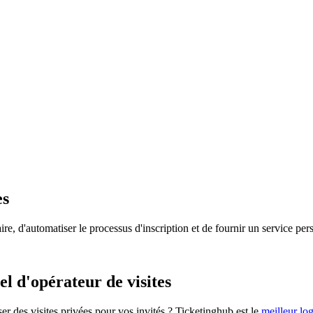
es
re, d'automatiser le processus d'inscription et de fournir un service per
el d'opérateur de visites
er des visites privées pour vos invités ? Ticketinghub est le
meilleur log