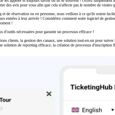
 de les appeler et toujours savoir où ils se trouvent ! Offrez simplement au
re des avis pour vous afin que cela n'affecte pas le nombre de visites q
 et de réservation ou en personne, nous veillons à ce qu'ils soient facile
s entrées à leur arrivée ! Considérez comment notre logiciel de gestion p
moment !
us d'outils nécessaires pour garantir un processus efficace !
tions clients, la gestion des canaux, une solution tout-en-un pour suivre l
 une solution de reporting efficace, la création de processus d'inscription 