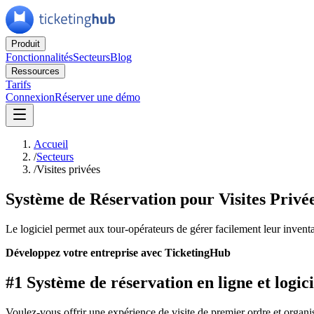
Produit
Fonctionnalités
Secteurs
Blog
Ressources
Tarifs
Connexion
Réserver une démo
Accueil
/
Secteurs
/
Visites privées
Système de Réservation pour Visites Privé
Le logiciel permet aux tour-opérateurs de gérer facilement leur inventai
Développez votre entreprise avec TicketingHub
#1 Système de réservation en ligne et logici
Voulez-vous offrir une expérience de visite de premier ordre et organis