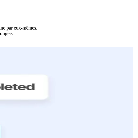
rine par eux-mêmes.
longée.