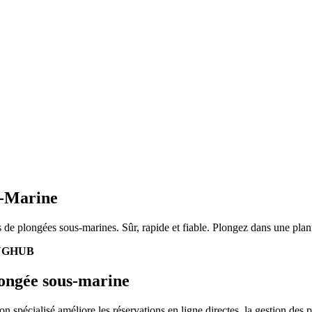
s-Marine
s de plongées sous-marines. Sûr, rapide et fiable. Plongez dans une plani
NGHUB
plongée sous-marine
n spécialisé améliore les réservations en ligne directes, la gestion des pl