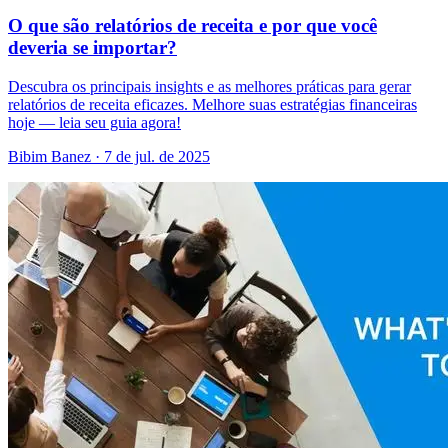
O que são relatórios de receita e por que você
deveria se importar?
Descubra os principais insights e as melhores práticas para gerar
relatórios de receita eficazes. Melhore suas estratégias financeiras
hoje — leia seu guia agora!
Bibim Banez
·
7 de jul. de 2025