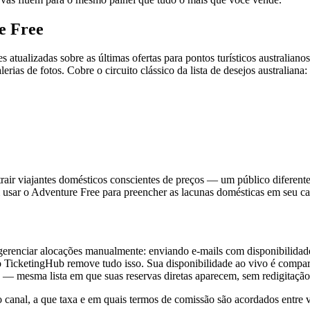
e Free
atualizadas sobre as últimas ofertas para pontos turísticos australiano
erias de fotos. Cobre o circuito clássico da lista de desejos australiana:
rair viajantes domésticos conscientes de preços — um público diferente 
sar o Adventure Free para preencher as lacunas domésticas em seu ca
 gerenciar alocações manualmente: enviando e-mails com disponibilidad
o TicketingHub remove tudo isso. Sua disponibilidade ao vivo é compart
 — mesma lista em que suas reservas diretas aparecem, sem redigitação
o canal, a que taxa e em quais termos de comissão são acordados entr