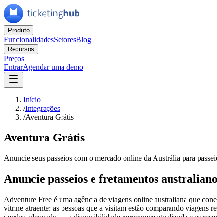
Produto
Funcionalidades
Setores
Blog
Recursos
Preços
Entrar
Agendar uma demo
Início
/
Integrações
/
Aventura Grátis
Aventura Grátis
Anuncie seus passeios com o mercado online da Austrália para passei
Anuncie passeios e fretamentos australia
Adventure Free é uma agência de viagens online australiana que conec
vitrine atraente: as pessoas que a visitam estão comparando viagens r
vendas adequado — a disponibilidade permanece atualizada e as rese