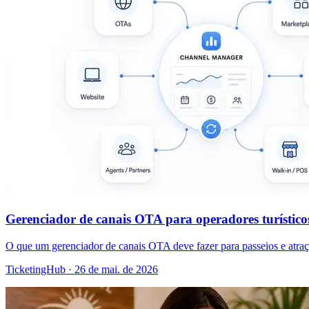
Gerenciador de canais OTA para operadores turísticos: 
O que um gerenciador de canais OTA deve fazer para passeios e atraç
TicketingHub
·
26 de mai. de 2026