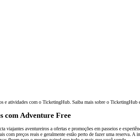
os e atividades com o TicketingHub. Saiba mais sobre o TicketingHub e
nos com Adventure Free
ta viajantes aventureiros a ofertas e promoções em passeios e experiênc
eais com preços reais e geralmente estão perto de fazer uma reserva. A
rvas fluem para o mesmo painel que tudo o mais que você vende.