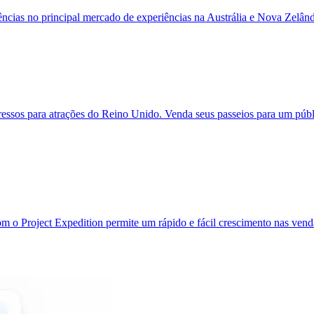
ências no principal mercado de experiências na Austrália e Nova Zelâ
ressos para atrações do Reino Unido. Venda seus passeios para um públ
m o Project Expedition permite um rápido e fácil crescimento nas vend