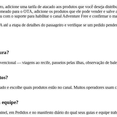
 adicione uma tarifa de atacado aos produtos que você deseja distribu
nomeado para o OTA, adicione os produtos que ele pode vender e salve a
u com o suporte para habilitar o canal Adventure Free e confirmar o m
TA até a etapa de detalhes do passageiro e verifique se um pedido pend
ura?
encional — viagens ao recife, passeios pelas ilhas, observação de balei
tos?
cado e escolhe quais produtos estão no canal. Muitos operadores usam 
 equipe?
nel, em Pedidos e no manifesto diário do qual seus guias e equipe t