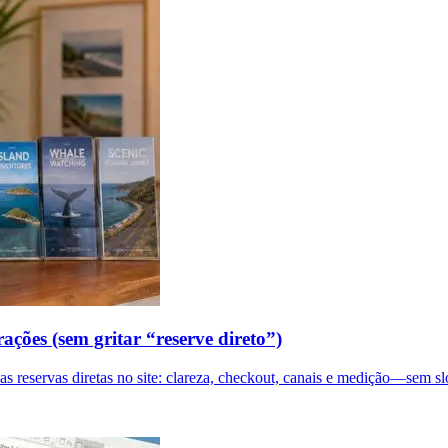
ações (sem gritar “reserve direto”)
as reservas diretas no site: clareza, checkout, canais e medição—sem s