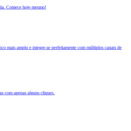
ndia. Comece hoje mesmo!
ico mais amplo e integre-se perfeitamente com múltiplos canais de
as com apenas alguns cliques.