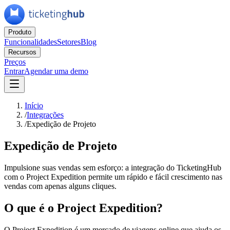
Produto
Funcionalidades
Setores
Blog
Recursos
Preços
Entrar
Agendar uma demo
Início
/
Integrações
/
Expedição de Projeto
Expedição de Projeto
Impulsione suas vendas sem esforço: a integração do TicketingHub
com o Project Expedition permite um rápido e fácil crescimento nas
vendas com apenas alguns cliques.
O que é o Project Expedition?
O Project Expedition é um mercado de viagens online que ajuda os