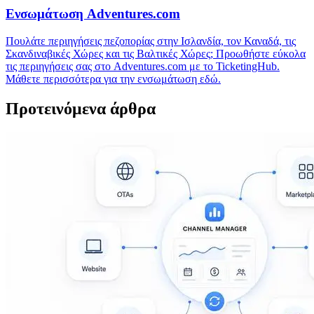
Ενσωμάτωση Adventures.com
Πουλάτε περιηγήσεις πεζοπορίας στην Ισλανδία, τον Καναδά, τις
Σκανδιναβικές Χώρες και τις Βαλτικές Χώρες; Προωθήστε εύκολα
τις περιηγήσεις σας στο Adventures.com με το TicketingHub.
Μάθετε περισσότερα για την ενσωμάτωση εδώ.
Προτεινόμενα άρθρα