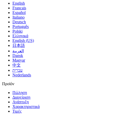
English
Français
Español
Italiano
Deutsch
Português
Polski
Ελληνικά
English (US)
日本語
العربية
Dansk
Magyar
中文
עברית
Nederlands
Προϊόν
Πώληση
Διαχείριση
Ανάπτυξη
Χαρακτηριστικά
Τιμές