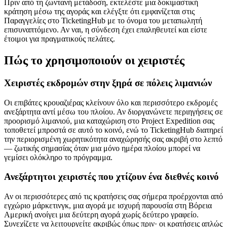
Πριν από τη ζωντανή μετάδοση, εκτελέστε μια δοκιμαστική
κράτηση μέσω της αγοράς και ελέγξτε ότι εμφανίζεται στις
Παραγγελίες στο TicketingHub με το όνομα του μεταπωλητή
επισυναπτόμενο. Αν ναι, η σύνδεση έχει επαληθευτεί και είστε
έτοιμοι για πραγματικούς πελάτες.
Πώς το χρησιμοποιούν οι χειριστές
Χειριστές εκδρομών στην ξηρά σε πόλεις λιμανιών
Οι επιβάτες κρουαζιέρας κλείνουν όλο και περισσότερο εκδρομές
ανεξάρτητα αντί μέσω του πλοίου. Αν διοργανώνετε περιηγήσεις σε
προορισμό λιμανιού, μια καταχώριση στο Project Expedition σας
τοποθετεί μπροστά σε αυτό το κοινό, ενώ το TicketingHub διατηρεί
την περιορισμένη χωρητικότητα αναχώρησής σας ακριβή στο λεπτό
— ζωτικής σημασίας όταν μια μόνο ημέρα πλοίου μπορεί να
γεμίσει ολόκληρο το πρόγραμμα.
Ανεξάρτητοι χειριστές που χτίζουν ένα διεθνές κοινό
Αν οι περισσότερες από τις κρατήσεις σας σήμερα προέρχονται από
εγχώριο μάρκετινγκ, μια αγορά με ισχυρή παρουσία στη Βόρεια
Αμερική ανοίγει μια δεύτερη αγορά χωρίς δεύτερο γραφείο.
Συνεχίζετε να λειτουργείτε ακριβώς όπως πριν· οι κρατήσεις απλώς