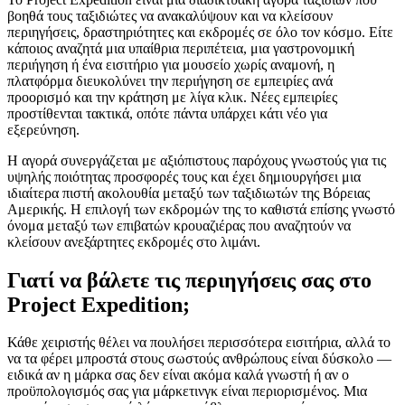
βοηθά τους ταξιδιώτες να ανακαλύψουν και να κλείσουν
περιηγήσεις, δραστηριότητες και εκδρομές σε όλο τον κόσμο. Είτε
κάποιος αναζητά μια υπαίθρια περιπέτεια, μια γαστρονομική
περιήγηση ή ένα εισιτήριο για μουσείο χωρίς αναμονή, η
πλατφόρμα διευκολύνει την περιήγηση σε εμπειρίες ανά
προορισμό και την κράτηση με λίγα κλικ. Νέες εμπειρίες
προστίθενται τακτικά, οπότε πάντα υπάρχει κάτι νέο για
εξερεύνηση.
Η αγορά συνεργάζεται με αξιόπιστους παρόχους γνωστούς για τις
υψηλής ποιότητας προσφορές τους και έχει δημιουργήσει μια
ιδιαίτερα πιστή ακολουθία μεταξύ των ταξιδιωτών της Βόρειας
Αμερικής. Η επιλογή των εκδρομών της το καθιστά επίσης γνωστό
όνομα μεταξύ των επιβατών κρουαζιέρας που αναζητούν να
κλείσουν ανεξάρτητες εκδρομές στο λιμάνι.
Γιατί να βάλετε τις περιηγήσεις σας στο
Project Expedition;
Κάθε χειριστής θέλει να πουλήσει περισσότερα εισιτήρια, αλλά το
να τα φέρει μπροστά στους σωστούς ανθρώπους είναι δύσκολο —
ειδικά αν η μάρκα σας δεν είναι ακόμα καλά γνωστή ή αν ο
προϋπολογισμός σας για μάρκετινγκ είναι περιορισμένος. Μια