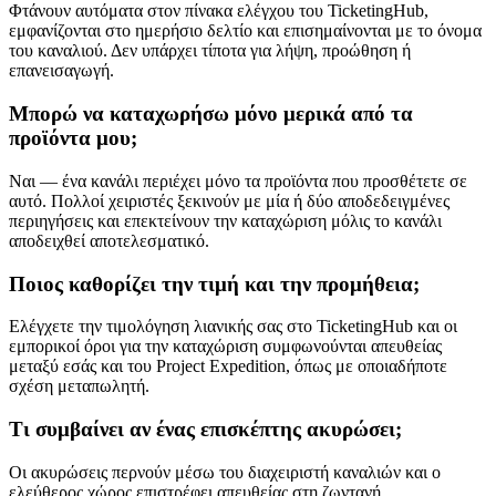
Φτάνουν αυτόματα στον πίνακα ελέγχου του TicketingHub,
εμφανίζονται στο ημερήσιο δελτίο και επισημαίνονται με το όνομα
του καναλιού. Δεν υπάρχει τίποτα για λήψη, προώθηση ή
επανεισαγωγή.
Μπορώ να καταχωρήσω μόνο μερικά από τα
προϊόντα μου;
Ναι — ένα κανάλι περιέχει μόνο τα προϊόντα που προσθέτετε σε
αυτό. Πολλοί χειριστές ξεκινούν με μία ή δύο αποδεδειγμένες
περιηγήσεις και επεκτείνουν την καταχώριση μόλις το κανάλι
αποδειχθεί αποτελεσματικό.
Ποιος καθορίζει την τιμή και την προμήθεια;
Ελέγχετε την τιμολόγηση λιανικής σας στο TicketingHub και οι
εμπορικοί όροι για την καταχώριση συμφωνούνται απευθείας
μεταξύ εσάς και του Project Expedition, όπως με οποιαδήποτε
σχέση μεταπωλητή.
Τι συμβαίνει αν ένας επισκέπτης ακυρώσει;
Οι ακυρώσεις περνούν μέσω του διαχειριστή καναλιών και ο
ελεύθερος χώρος επιστρέφει απευθείας στη ζωντανή