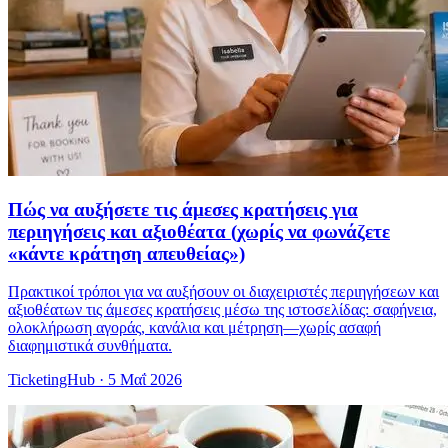
Πώς να αυξήσετε τις άμεσες κρατήσεις για
περιηγήσεις και αξιοθέατα (χωρίς να φωνάζετε
«κάντε κράτηση απευθείας»)
Πρακτικοί τρόποι για να αυξήσουν οι διαχειριστές περιηγήσεων και
αξιοθέατων τις άμεσες κρατήσεις μέσω της ιστοσελίδας: σαφήνεια,
ολοκλήρωση αγοράς, κανάλια και μέτρηση—χωρίς ασαφή
διαφημιστικά συνθήματα.
TicketingHub
·
5 Μαΐ 2026