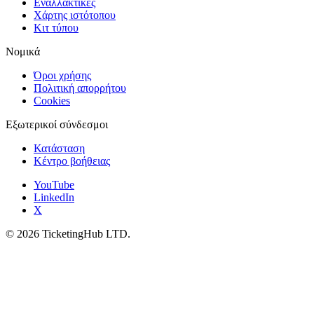
Εναλλακτικές
Χάρτης ιστότοπου
Κιτ τύπου
Νομικά
Όροι χρήσης
Πολιτική απορρήτου
Cookies
Εξωτερικοί σύνδεσμοι
Κατάσταση
Κέντρο βοήθειας
YouTube
LinkedIn
X
©
2026
TicketingHub LTD.