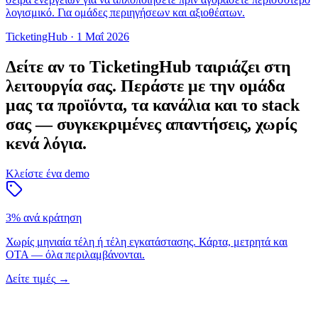
λογισμικό. Για ομάδες περιηγήσεων και αξιοθέατων.
TicketingHub
·
1 Μαΐ 2026
Δείτε αν το TicketingHub ταιριάζει στη
λειτουργία σας.
Περάστε με την ομάδα
μας τα προϊόντα, τα κανάλια και το stack
σας — συγκεκριμένες απαντήσεις, χωρίς
κενά λόγια.
Κλείστε ένα demo
3% ανά κράτηση
Χωρίς μηνιαία τέλη ή τέλη εγκατάστασης. Κάρτα, μετρητά και
OTA — όλα περιλαμβάνονται.
Δείτε τιμές
→