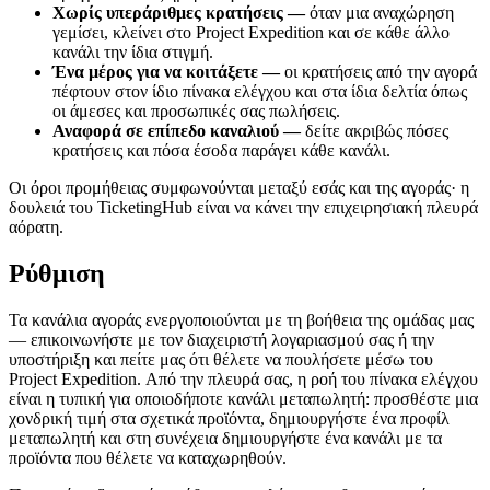
Χωρίς υπεράριθμες κρατήσεις —
όταν μια αναχώρηση
γεμίσει, κλείνει στο Project Expedition και σε κάθε άλλο
κανάλι την ίδια στιγμή.
Ένα μέρος για να κοιτάξετε —
οι κρατήσεις από την αγορά
πέφτουν στον ίδιο πίνακα ελέγχου και στα ίδια δελτία όπως
οι άμεσες και προσωπικές σας πωλήσεις.
Αναφορά σε επίπεδο καναλιού —
δείτε ακριβώς πόσες
κρατήσεις και πόσα έσοδα παράγει κάθε κανάλι.
Οι όροι προμήθειας συμφωνούνται μεταξύ εσάς και της αγοράς· η
δουλειά του TicketingHub είναι να κάνει την επιχειρησιακή πλευρά
αόρατη.
Ρύθμιση
Τα κανάλια αγοράς ενεργοποιούνται με τη βοήθεια της ομάδας μας
— επικοινωνήστε με τον διαχειριστή λογαριασμού σας ή την
υποστήριξη και πείτε μας ότι θέλετε να πουλήσετε μέσω του
Project Expedition. Από την πλευρά σας, η ροή του πίνακα ελέγχου
είναι η τυπική για οποιοδήποτε κανάλι μεταπωλητή: προσθέστε μια
χονδρική τιμή στα σχετικά προϊόντα, δημιουργήστε ένα προφίλ
μεταπωλητή και στη συνέχεια δημιουργήστε ένα κανάλι με τα
προϊόντα που θέλετε να καταχωρηθούν.