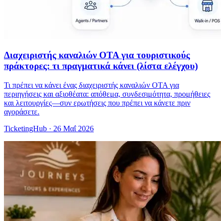
Διαχειριστής καναλιών OTA για τουριστικούς
πράκτορες: τι πραγματικά κάνει (λίστα ελέγχου)
Τι πρέπει να κάνει ένας διαχειριστής καναλιών OTA για
περιηγήσεις και αξιοθέατα: απόθεμα, συνδεσιμότητα, προμήθειες
και λειτουργίες—συν ερωτήσεις που πρέπει να κάνετε πριν
αγοράσετε.
TicketingHub
·
26 Μαΐ 2026