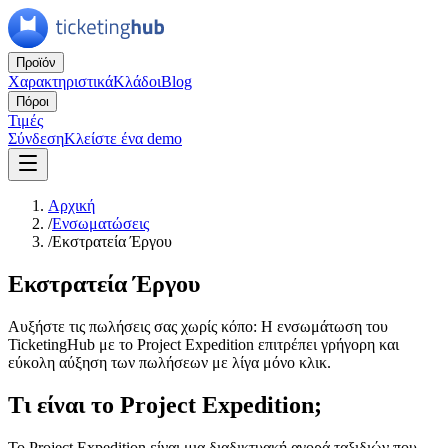
Προϊόν
Χαρακτηριστικά
Κλάδοι
Blog
Πόροι
Τιμές
Σύνδεση
Κλείστε ένα demo
Αρχική
/
Ενσωματώσεις
/
Εκστρατεία Έργου
Εκστρατεία Έργου
Αυξήστε τις πωλήσεις σας χωρίς κόπο: Η ενσωμάτωση του
TicketingHub με το Project Expedition επιτρέπει γρήγορη και
εύκολη αύξηση των πωλήσεων με λίγα μόνο κλικ.
Τι είναι το Project Expedition;
Το Project Expedition είναι μια διαδικτυακή αγορά ταξιδιών που