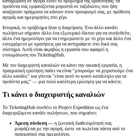
καταχώριση σε αγορά λύνει το πρόβλημα της ορατότητας: τα
προϊόντα σας εμφανίζονται μπροστά σε ταξιδιώτες που ήδη
αναζητούν πράγματα να κάνουν στον προορισμό σας, με πρόθεση
αγοράς και ημερομηνίες στο χέρι.
Ιστορικά, το πρόβλημα ήταν η διαχείριση. Ένα άλλο κανάλι
πωλήσεων σήμαινε άλλο ένα εξωτερικό δίκτυο για να συνδεθείτε,
άλλο ένα ημερολόγιο για να ενημερώσετε με το χέρι και άλλο ένα
εισερχόμενο με κρατήσεις για να αντιγράψετε στο δικό σας
σύστημα. Αυτή είναι ακριβώς η εργασία που αφαιρεί η
ενσωμάτωση του TicketingHub.
Με τον διαχειριστή καναλιών να κάνει την οικιακή εργασία, η
πραγματική ερώτηση παύει να είναι "μπορούμε να χειριστούμε ένα
άλλο κανάλι;" και γίνεται "είναι αυτό το κοινό κατάλληλο για τα
προϊόντα μας;" — μια πολύ καλύτερη ερώτηση για να κάνετε.
Τι κάνει ο διαχειριστής καναλιών
Το TicketingHub συνδέει το Project Expedition ως ένα
διαχειριζόμενο κανάλι πωλήσεων, που σημαίνει:
Άμεση σύνδεση —
η ζωντανή διαθεσιμότητά σας
μοιράζεται με την αγορά, ώστε να πωλείται πάντα από το
πραγματικό σας ημερολόγιο.