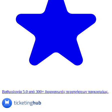
Βαθμολογία 5.0 από 300+ διοργανωτές περιηγήσεων παγκοσμίως.