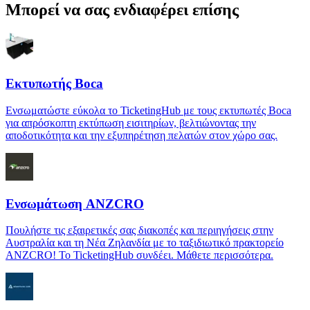
Μπορεί να σας ενδιαφέρει επίσης
Εκτυπωτής Boca
Ενσωματώστε εύκολα το TicketingHub με τους εκτυπωτές Boca
για απρόσκοπτη εκτύπωση εισιτηρίων, βελτιώνοντας την
αποδοτικότητα και την εξυπηρέτηση πελατών στον χώρο σας.
Ενσωμάτωση ANZCRO
Πουλήστε τις εξαιρετικές σας διακοπές και περιηγήσεις στην
Αυστραλία και τη Νέα Ζηλανδία με το ταξιδιωτικό πρακτορείο
ANZCRO! Το TicketingHub συνδέει. Μάθετε περισσότερα.