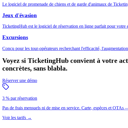
Le logiciel de promenade de chiens et de garde d'animaux de TicketingHu
Jeux d'évasion
TicketingHub est le logiciel de réservation en ligne parfait pour votre 
Excursions
Conçu pour les tour-opérateurs recherchant l'efficacité, l'augmentatio
Voyez si TicketingHub convient à votre acti
concrètes, sans blabla.
Réserver une démo
3 % par réservation
Pas de frais mensuels ni de mise en service. Carte, espèces et OTAs —
Voir les tarifs
→