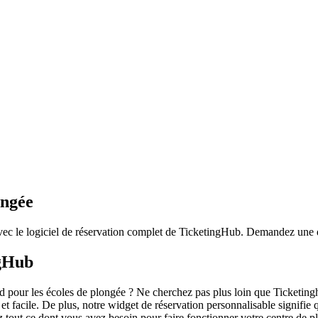
ongée
avec le logiciel de réservation complet de TicketingHub. Demandez une 
ngHub
oud pour les écoles de plongée ? Ne cherchez pas plus loin que Ticketin
et facile. De plus, notre widget de réservation personnalisable signifie 
 tout ce dont vous avez besoin pour faire fonctionner votre centre de pl