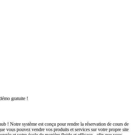
démo gratuite !
ghub ! Notre système est conçu pour rendre la réservation de cours de
que vous pouvez vendre vos produits et services sur votre propre site
ongée et votre école de manière fluide et efficace - afin que vous