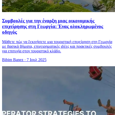
Συμβουλές για την έναρξη μιας οικονομικής
επιχείρησης στη Γεωργία: Ένας ολοκληρωμένος
οδηγός
Μάθετε πώς να ξεκινήσετε μια τουριστική επιχείρηση στη Γεωργία
με βασικά βήματα, επιχειρηματικές ιδέες και πρακτικές συμβουλές
για επιτυχία στον τουριστικό κλάδο.
Bibim Banez
·
7 Ιουλ 2025