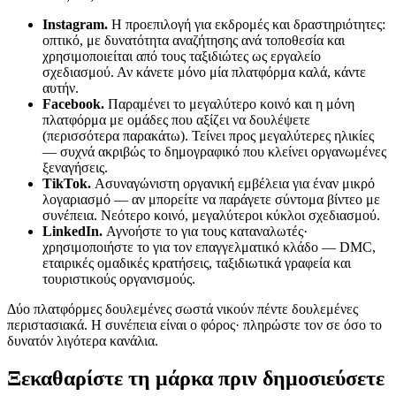
Instagram.
Η προεπιλογή για εκδρομές και δραστηριότητες:
οπτικό, με δυνατότητα αναζήτησης ανά τοποθεσία και
χρησιμοποιείται από τους ταξιδιώτες ως εργαλείο
σχεδιασμού. Αν κάνετε μόνο μία πλατφόρμα καλά, κάντε
αυτήν.
Facebook.
Παραμένει το μεγαλύτερο κοινό και η μόνη
πλατφόρμα με ομάδες που αξίζει να δουλέψετε
(περισσότερα παρακάτω). Τείνει προς μεγαλύτερες ηλικίες
— συχνά ακριβώς το δημογραφικό που κλείνει οργανωμένες
ξεναγήσεις.
TikTok.
Ασυναγώνιστη οργανική εμβέλεια για έναν μικρό
λογαριασμό — αν μπορείτε να παράγετε σύντομα βίντεο με
συνέπεια. Νεότερο κοινό, μεγαλύτεροι κύκλοι σχεδιασμού.
LinkedIn.
Αγνοήστε το για τους καταναλωτές·
χρησιμοποιήστε το για τον επαγγελματικό κλάδο — DMC,
εταιρικές ομαδικές κρατήσεις, ταξιδιωτικά γραφεία και
τουριστικούς οργανισμούς.
Δύο πλατφόρμες δουλεμένες σωστά νικούν πέντε δουλεμένες
περιστασιακά. Η συνέπεια είναι ο φόρος· πληρώστε τον σε όσο το
δυνατόν λιγότερα κανάλια.
Ξεκαθαρίστε τη μάρκα πριν δημοσιεύσετε