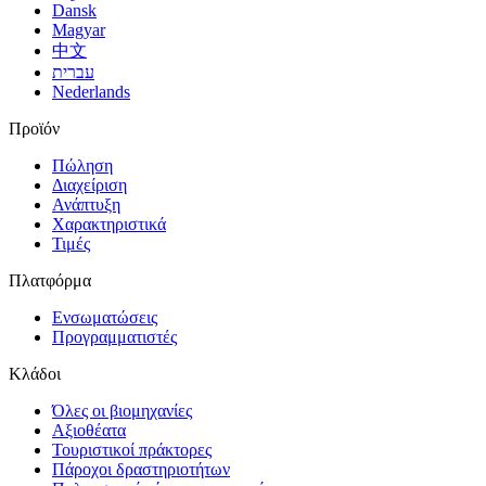
Dansk
Magyar
中文
עברית
Nederlands
Προϊόν
Πώληση
Διαχείριση
Ανάπτυξη
Χαρακτηριστικά
Τιμές
Πλατφόρμα
Ενσωματώσεις
Προγραμματιστές
Κλάδοι
Όλες οι βιομηχανίες
Αξιοθέατα
Τουριστικοί πράκτορες
Πάροχοι δραστηριοτήτων