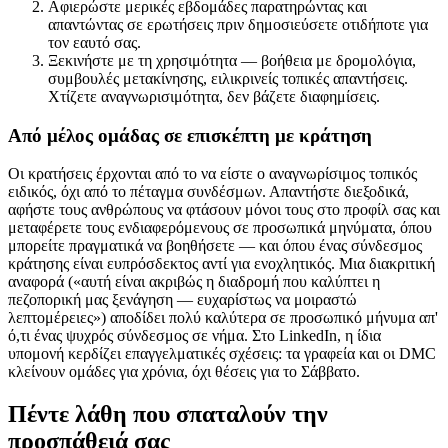
Αφιερώστε μερικές εβδομάδες παρατηρώντας και
απαντώντας σε ερωτήσεις πριν δημοσιεύσετε οτιδήποτε για
τον εαυτό σας.
Ξεκινήστε με τη χρησιμότητα — βοήθεια με δρομολόγια,
συμβουλές μετακίνησης, ειλικρινείς τοπικές απαντήσεις.
Χτίζετε αναγνωρισιμότητα, δεν βάζετε διαφημίσεις.
Από μέλος ομάδας σε επισκέπτη με κράτηση
Οι κρατήσεις έρχονται από το να είστε ο αναγνωρίσιμος τοπικός
ειδικός, όχι από το πέταγμα συνδέσμων. Απαντήστε διεξοδικά,
αφήστε τους ανθρώπους να φτάσουν μόνοι τους στο προφίλ σας και
μεταφέρετε τους ενδιαφερόμενους σε προσωπικά μηνύματα, όπου
μπορείτε πραγματικά να βοηθήσετε — και όπου ένας σύνδεσμος
κράτησης είναι ευπρόσδεκτος αντί για ενοχλητικός. Μια διακριτική
αναφορά («αυτή είναι ακριβώς η διαδρομή που καλύπτει η
πεζοπορική μας ξενάγηση — ευχαρίστως να μοιραστώ
λεπτομέρειες») αποδίδει πολύ καλύτερα σε προσωπικό μήνυμα απ'
ό,τι ένας ψυχρός σύνδεσμος σε νήμα. Στο LinkedIn, η ίδια
υπομονή κερδίζει επαγγελματικές σχέσεις: τα γραφεία και οι DMC
κλείνουν ομάδες για χρόνια, όχι θέσεις για το Σάββατο.
Πέντε λάθη που σπαταλούν την
προσπάθειά σας