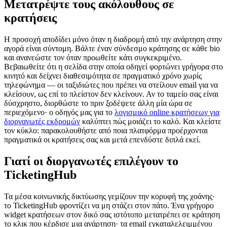
Μετατρέψτε τους ακόλουθους σε
κρατήσεις
Η προσοχή αποδίδει μόνο όταν η διαδρομή από την ανάρτηση στην
αγορά είναι σύντομη. Βάλτε έναν σύνδεσμο κράτησης σε κάθε bio
και ανανεώστε τον όταν προωθείτε κάτι συγκεκριμένο.
Βεβαιωθείτε ότι η σελίδα στην οποία οδηγεί φορτώνει γρήγορα στο
κινητό και δείχνει διαθεσιμότητα σε πραγματικό χρόνο χωρίς
τηλεφώνημα — οι ταξιδιώτες που πρέπει να στείλουν email για να
κλείσουν, ως επί το πλείστον δεν κλείνουν. Αν το ταμείο σας είναι
δύσχρηστο, διορθώστε το πριν ξοδέψετε άλλη μία ώρα σε
περιεχόμενο· ο οδηγός μας για το
λογισμικό online κρατήσεων για
διοργανωτές εκδρομών
καλύπτει πώς μοιάζει το καλό. Και κλείστε
τον κύκλο: παρακολουθήστε από ποια πλατφόρμα προέρχονται
πραγματικά οι κρατήσεις σας και μετά επενδύστε διπλά εκεί.
Γιατί οι διοργανωτές επιλέγουν το
TicketingHub
Τα μέσα κοινωνικής δικτύωσης γεμίζουν την κορυφή της χοάνης·
το TicketingHub φροντίζει να μη στάζει στον πάτο. Ένα γρήγορο
widget κρατήσεων στον δικό σας ιστότοπο μετατρέπει σε κράτηση
το κλικ που κέρδισε μια ανάρτηση· τα email εγκαταλελειμμένου