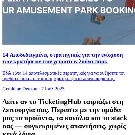
14 Αποδεδειγμένες στρατηγικές για την ενίσχυση
των κρατήσεων των χειριστών λούνα παρκ
Εδώ είναι 14 αποτελεσματικές στρατηγικές για να αυξήσετε τον
αριθμό επισκεπτών και τις κρατήσεις στο λούνα παρκ σας.
Geraldine Denzon
·
7 Ιουλ 2025
Δείτε αν το TicketingHub ταιριάζει στη
λειτουργία σας.
Περάστε με την ομάδα
μας τα προϊόντα, τα κανάλια και το stack
σας — συγκεκριμένες απαντήσεις, χωρίς
κενά λόγια.