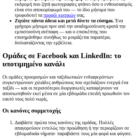
εκδρομή που ζητά φωτογραφίες φτάνει όσο ο ενθουσιασμός
είναι στο αποκορύφωμά του — το ίδιο μήνυμα που
τροφοδοτεί τα
προφίλ κριτικών
σας.
Ζητάτε πάντα άδεια και μετά δίνετε τα εύσημα.
Ένα
γρήγορο μήνυμα πριν από την αναδημοσίευση κρατά την
εμπιστοσύνη ανέπαφη — και ο επισκέπτης που
επισημάνθηκε συνήθως το μοιράζεται παραπέρα,
διπλασιάζοντας την εμβέλεια.
Ομάδες σε Facebook και LinkedIn: το
υποτιμημένο κανάλι
Οι ομάδες προορισμών και ταξιδιωτικών ενδιαφερόντων
συγκεντρώνουν χιλιάδες ανθρώπους που σχεδιάζουν ενεργά ένα
ταξίδι — και οι περισσότεροι διοργανωτές καταφέρνουν να
αποσιωπηθούν εκεί μέσα σε μία εβδομάδα επειδή προωθούν τον
εαυτό τους πολύ νωρίς.
Οι κανόνες συμμετοχής
Διαβάστε πρώτα τους κανόνες της ομάδας. Πολλές
απαγορεύουν εντελώς την προώθηση ή την περιορίζουν σε
εβδομαδιαία νήματα· παραβιάστε τους μία φορά και φύγατε.