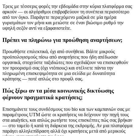
Τρεις με τέσσερις φορές την εβδομάδα στην κύρια πλατφόρμα σας
αρκούν — οι αλγόριθμοι επιβραβεύουν τη συνέπεια περισσότερο
από τον όγκο. Παράγετε περιεχόμενο μαζικά σε μία ημέρα
γυρισμάτων τον μήνα και μειώστε σε έναν βιώσιμο ρυθμό την
υψηλή σεζόν αντί να εξαφανιστείτε.
Πρέπει να πληρώνω για προώθηση αναρτήσεων;
Προωθήστε επιλεκτικά, όχι από συνήθεια. Βάλτε μικρούς
προϋπολογισμούς πίσω από αναρτήσεις που ήδη απέδωσαν
οργανικά, στοχεύστε ταξιδιώτες που σχεδιάζουν να επισκεφθούν
τον προορισμό σας (όχι ντόπιους) και στέλνετε πάντα την
πληρωμένη επισκεψιμότητα σε μια σελίδα με δυνατότητα
κράτησης — ποτέ απλώς στο προφίλ σας.
Πώς ξέρω αν τα μέσα κοινωνικής δικτύωσης
φέρνουν πραγματικά κρατήσεις;
Επισημάνετε τους συνδέσμους του bio και των καμπανιών σας με
παραμέτρους UTM ώστε οι κρατήσεις να δείχνουν την πηγή τους
στα analytics, και απλώς ρωτήστε τους επισκέπτες πώς σας βρήκαν
— στο ταμείο ή κατά τη διάρκεια της εκδρομής. Αν μια πλατφόρμα
παράγει αλληλεπίδραση αλλά όχι κρατήσεις μετά από μερικούς