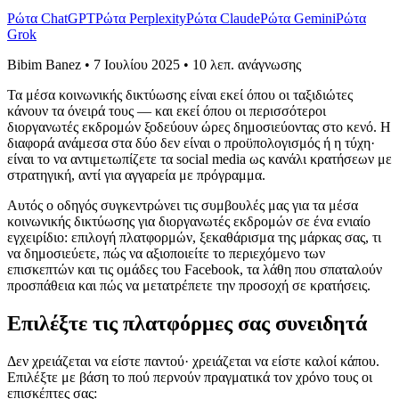
Ρώτα ChatGPT
Ρώτα Perplexity
Ρώτα Claude
Ρώτα Gemini
Ρώτα
Grok
Bibim Banez
•
7 Ιουλίου 2025
•
10 λεπ. ανάγνωσης
Τα μέσα κοινωνικής δικτύωσης είναι εκεί όπου οι ταξιδιώτες
κάνουν τα όνειρά τους — και εκεί όπου οι περισσότεροι
διοργανωτές εκδρομών ξοδεύουν ώρες δημοσιεύοντας στο κενό. Η
διαφορά ανάμεσα στα δύο δεν είναι ο προϋπολογισμός ή η τύχη·
είναι το να αντιμετωπίζετε τα social media ως κανάλι κρατήσεων με
στρατηγική, αντί για αγγαρεία με πρόγραμμα.
Αυτός ο οδηγός συγκεντρώνει τις συμβουλές μας για τα μέσα
κοινωνικής δικτύωσης για διοργανωτές εκδρομών σε ένα ενιαίο
εγχειρίδιο: επιλογή πλατφορμών, ξεκαθάρισμα της μάρκας σας, τι
να δημοσιεύετε, πώς να αξιοποιείτε το περιεχόμενο των
επισκεπτών και τις ομάδες του Facebook, τα λάθη που σπαταλούν
προσπάθεια και πώς να μετατρέπετε την προσοχή σε κρατήσεις.
Επιλέξτε τις πλατφόρμες σας συνειδητά
Δεν χρειάζεται να είστε παντού· χρειάζεται να είστε καλοί κάπου.
Επιλέξτε με βάση το πού περνούν πραγματικά τον χρόνο τους οι
επισκέπτες σας: