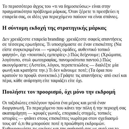
Το περισσότερο άγχος του «τι να δημοσιεύσω;» είναι στην
πραγματικότητα πρόβλημα μάρκας. Όταν ξέρετε τι πρεσβεύει η
εταιρεία σας, οι ιδέες για περιεχόμενο παύουν να είναι σπάνιες.
Η σύντομη εκδοχή της στρατηγικής μάρκας
Δεν χρειάζεστε εταιρεία branding· χρειάζεστε σαφείς απαντήσεις
σε τέσσερις ερωτήσεις. Τι υποσχόμαστε σε έναν επισκέπτη; (Να
είστε συγκεκριμένοι — «μικρές ομάδες, αυθεντικό τοπικό
φαγητό», όχι «ποιοτικές εμπειρίες».) Πώς δείχνουμε; (Χρώματα,
λογότυπο, στυλ φωτογραφίας, πανομοιότυπα παντού.) Πώς
ακουγόμαστε; (Αστείοι, λόγιοι, περιπετειώδεις — διαλέξτε μία
φωνή και κρατήστε την.) Τι δεν κάνουμε ποτέ; (Τα όρια που
κρατούν το προφίλ συνεκτικό.) Γράψτε τις απαντήσεις· από εκεί και
πέρα, κάθε ανάρτηση είτε ταιριάζει είτε όχι.
Πουλήστε τον προορισμό, όχι μόνο την εκδρομή
Οι ταξιδιώτες επιλέγουν πρώτα ένα μέρος και μετά έναν
διοργανωτή. Το περιεχόμενο που κάνει την πόλη ή την περιοχή σας
ακαταμάχητη — κρυφές γωνιές, εποχιακές στιγμές, τοπικές
ιστορίες — φτάνει στους επισκέπτες νωρίτερα στον σχεδιασμό
τους απ' ό,τι θα μπορούσε ποτέ η προώθηση εκδρομών.
Ευθυγραμμίστε τις εικόνες και την αφήγησή σας με αυτό για το