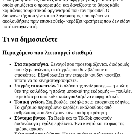
οποίο φημίζεται ο προορισμός, και δανείζεστε το βάρος κάθε
καμπάνιας τουριστικού οργανισμού που τον προωθεί. Ο
διοργανωτής που γίνεται «ο λογαριασμός που πρέπει να
ακολουθήσεις πριν επισκεφθείς» κερδίζει κρατήσεις που δεν είδαν
ποτέ ανταγωνιστή.
Τι να δημοσιεύετε
Περιεχόμενο που λειτουργεί σταθερά
Στα παρασκήνια.
Ξεναγοί που προετοιμάζονται, διαδρομές
που εξερευνώνται, οι στιγμές που δεν βλέπουν οι
επισκέπτες. Εξανθρωπίζει την εταιρεία και δεν κοστίζει
τίποτα να το κινηματογραφήσετε.
Στιγμές επισκεπτών.
Το πλάνο της αντίδρασης — η πρώτη
θέα της κοιλάδας, η πρώτη μπουκιά της εκδρομής — πουλάει
περισσότερο από κάθε καλογυαλισμένο διαφημιστικό.
Τοπική γνώση.
Συμβουλές, εκδηλώσεις, εποχιακές οδηγίες.
Το χρήσιμο περιεχόμενο κερδίζει ακόλουθους από
ανθρώπους που δεν έχουν κάνει ακόμη κράτηση.
Σύντομα βίντεο.
Τα Reels και τα TikTok αποκτούν
δυσανάλογα μεγάλη εμβέλεια. Ένα κινητό και το φως της
ημέρας αρκούν.