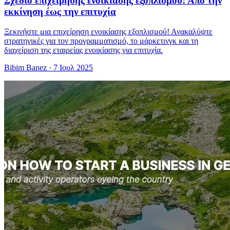
Σχέδιο επιχείρησης ενοικίασης εξοπλισμού: Από την
εκκίνηση έως την επιτυχία
Ξεκινήστε μια επιχείρηση ενοικίασης εξοπλισμού! Ανακαλύψτε
στρατηγικές για τον προγραμματισμό, το μάρκετινγκ και τη
διαχείριση της εταιρείας ενοικίασης για επιτυχία.
Bibim Banez
·
7 Ιουλ 2025