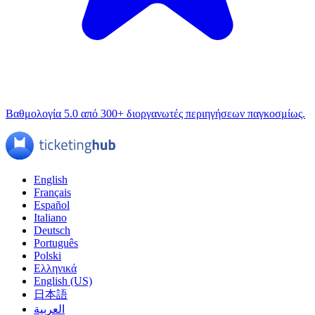
Βαθμολογία 5.0 από 300+ διοργανωτές περιηγήσεων παγκοσμίως.
English
Français
Español
Italiano
Deutsch
Português
Polski
Ελληνικά
English (US)
日本語
العربية