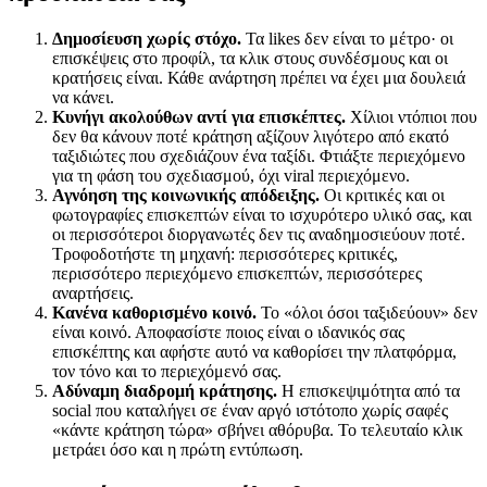
Δημοσίευση χωρίς στόχο.
Τα likes δεν είναι το μέτρο· οι
επισκέψεις στο προφίλ, τα κλικ στους συνδέσμους και οι
κρατήσεις είναι. Κάθε ανάρτηση πρέπει να έχει μια δουλειά
να κάνει.
Κυνήγι ακολούθων αντί για επισκέπτες.
Χίλιοι ντόπιοι που
δεν θα κάνουν ποτέ κράτηση αξίζουν λιγότερο από εκατό
ταξιδιώτες που σχεδιάζουν ένα ταξίδι. Φτιάξτε περιεχόμενο
για τη φάση του σχεδιασμού, όχι viral περιεχόμενο.
Αγνόηση της κοινωνικής απόδειξης.
Οι κριτικές και οι
φωτογραφίες επισκεπτών είναι το ισχυρότερο υλικό σας, και
οι περισσότεροι διοργανωτές δεν τις αναδημοσιεύουν ποτέ.
Τροφοδοτήστε τη μηχανή: περισσότερες κριτικές,
περισσότερο περιεχόμενο επισκεπτών, περισσότερες
αναρτήσεις.
Κανένα καθορισμένο κοινό.
Το «όλοι όσοι ταξιδεύουν» δεν
είναι κοινό. Αποφασίστε ποιος είναι ο ιδανικός σας
επισκέπτης και αφήστε αυτό να καθορίσει την πλατφόρμα,
τον τόνο και το περιεχόμενό σας.
Αδύναμη διαδρομή κράτησης.
Η επισκεψιμότητα από τα
social που καταλήγει σε έναν αργό ιστότοπο χωρίς σαφές
«κάντε κράτηση τώρα» σβήνει αθόρυβα. Το τελευταίο κλικ
μετράει όσο και η πρώτη εντύπωση.