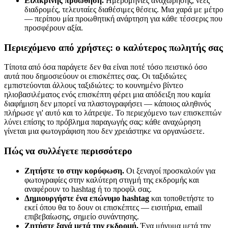
Ειλικρινής προώθηση.
Ημερομηνίες αναχώρησης, νέες
διαδρομές, τελευταίες διαθέσιμες θέσεις. Μια χαρά με μέτρο
— περίπου μία προωθητική ανάρτηση για κάθε τέσσερις που
προσφέρουν αξία.
Περιεχόμενο από χρήστες: ο καλύτερος πωλητής σας
Τίποτα από όσα παράγετε δεν θα είναι ποτέ τόσο πειστικό όσο
αυτά που δημοσιεύουν οι επισκέπτες σας. Οι ταξιδιώτες
εμπιστεύονται άλλους ταξιδιώτες: το κουνημένο βίντεο
ηλιοβασιλέματος ενός επισκέπτη φέρει μια απόδειξη που καμία
διαφήμιση δεν μπορεί να πλαστογραφήσει — κάποιος αληθινός
πλήρωσε γι' αυτό και το λάτρεψε. Το περιεχόμενο των επισκεπτών
λύνει επίσης το πρόβλημα παραγωγής σας: κάθε αναχώρηση
γίνεται μια φωτογράφιση που δεν χρειάστηκε να οργανώσετε.
Πώς να συλλέγετε περισσότερο
Ζητήστε το στην κορύφωση.
Οι ξεναγοί προσκαλούν για
φωτογραφίες στην καλύτερη στιγμή της εκδρομής και
αναφέρουν το hashtag ή το προφίλ σας.
Δημιουργήστε ένα επώνυμο hashtag
και τοποθετήστε το
εκεί όπου θα το δουν οι επισκέπτες — εισιτήρια, email
επιβεβαίωσης, σημείο συνάντησης.
Ζητήστε ξανά μετά την εκδρομή.
Ένα μήνυμα μετά την