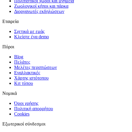
Πολιτιστικοί χώροι και μνημεία
Ζωολογικοί κήποι και πάρκα
Διοργανωτές εκδηλώσεων
Εταιρεία
Σχετικά με εμάς
Κλείστε ένα demo
Πόροι
Blog
Πελάτες
Μελέτες περιπτώσεων
Εναλλακτικές
Χάρτης ιστότοπου
Κιτ τύπου
Νομικά
Όροι χρήσης
Πολιτική απορρήτου
Cookies
Εξωτερικοί σύνδεσμοι