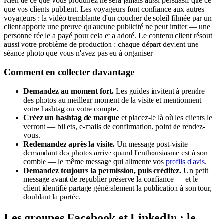
Rien de ce que vous produirez ne sera jamais aussi persuasif que ce
que vos clients publient. Les voyageurs font confiance aux autres
voyageurs : la vidéo tremblante d'un coucher de soleil filmée par un
client apporte une preuve qu'aucune publicité ne peut imiter — une
personne réelle a payé pour cela et a adoré. Le contenu client résout
aussi votre problème de production : chaque départ devient une
séance photo que vous n'avez pas eu à organiser.
Comment en collecter davantage
Demandez au moment fort.
Les guides invitent à prendre
des photos au meilleur moment de la visite et mentionnent
votre hashtag ou votre compte.
Créez un hashtag de marque
et placez-le là où les clients le
verront — billets, e-mails de confirmation, point de rendez-
vous.
Redemandez après la visite.
Un message post-visite
demandant des photos arrive quand l'enthousiasme est à son
comble — le même message qui alimente vos
profils d'avis
.
Demandez toujours la permission, puis créditez.
Un petit
message avant de republier préserve la confiance — et le
client identifié partage généralement la publication à son tour,
doublant la portée.
Les groupes Facebook et LinkedIn : le