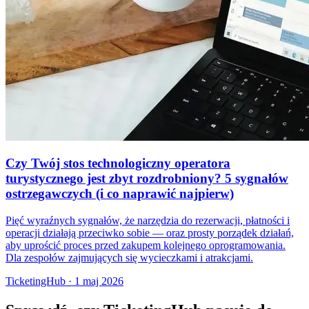
Czy Twój stos technologiczny operatora
turystycznego jest zbyt rozdrobniony? 5 sygnałów
ostrzegawczych (i co naprawić najpierw)
Pięć wyraźnych sygnałów, że narzędzia do rezerwacji, płatności i
operacji działają przeciwko sobie — oraz prosty porządek działań,
aby uprościć proces przed zakupem kolejnego oprogramowania.
Dla zespołów zajmujących się wycieczkami i atrakcjami.
TicketingHub
·
1 maj 2026