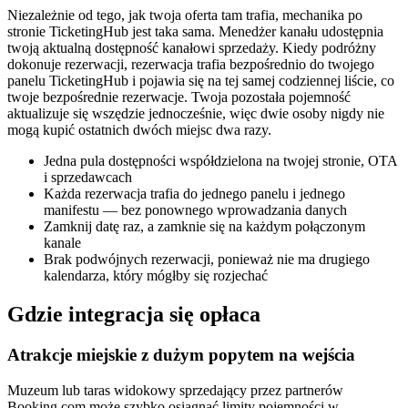
Niezależnie od tego, jak twoja oferta tam trafia, mechanika po
stronie TicketingHub jest taka sama. Menedżer kanału udostępnia
twoją aktualną dostępność kanałowi sprzedaży. Kiedy podróżny
dokonuje rezerwacji, rezerwacja trafia bezpośrednio do twojego
panelu TicketingHub i pojawia się na tej samej codziennej liście, co
twoje bezpośrednie rezerwacje. Twoja pozostała pojemność
aktualizuje się wszędzie jednocześnie, więc dwie osoby nigdy nie
mogą kupić ostatnich dwóch miejsc dwa razy.
Jedna pula dostępności współdzielona na twojej stronie, OTA
i sprzedawcach
Każda rezerwacja trafia do jednego panelu i jednego
manifestu — bez ponownego wprowadzania danych
Zamknij datę raz, a zamknie się na każdym połączonym
kanale
Brak podwójnych rezerwacji, ponieważ nie ma drugiego
kalendarza, który mógłby się rozjechać
Gdzie integracja się opłaca
Atrakcje miejskie z dużym popytem na wejścia
Muzeum lub taras widokowy sprzedający przez partnerów
Booking.com może szybko osiągnąć limity pojemności w