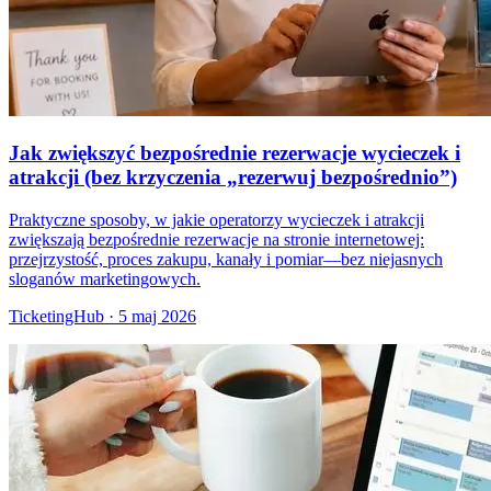
Jak zwiększyć bezpośrednie rezerwacje wycieczek i
atrakcji (bez krzyczenia „rezerwuj bezpośrednio”)
Praktyczne sposoby, w jakie operatorzy wycieczek i atrakcji
zwiększają bezpośrednie rezerwacje na stronie internetowej:
przejrzystość, proces zakupu, kanały i pomiar—bez niejasnych
sloganów marketingowych.
TicketingHub
·
5 maj 2026