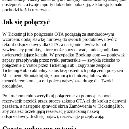
dostępności, a twoje raporty dokładnie pokazują, z którego kanału
pochodzi każda rezerwacja.
Jak się połączyć
W TicketingHub połączenia OTA podążają za standardowym
wzorcem: dodaj stawkę hurtową do swoich produktów, utwórz
rekord odsprzedawcy dla OTA, a następnie utwórz kanał
zawierający produkty, które może sprzedawać, i udostępnij dane
uwierzytelniające kanału. W przypadku Booking.com — ponieważ
zapasy przepływają przez rynki partnerskie — zwykła ścieżka to
połączenie z Viator przez TicketingHub i zapytanie zespołu
TicketingHub o aktualny status bezpośrednich połączeń i połączeń
Musement. Skontaktuj się z pomocą techniczną lub swoim
menedżerem konta, a oni polecą najszybszą drogę dla Twoich
produktów.
Po uruchomieniu zweryfikuj połączenie za pomocą testowej
rezerwacji: przejdź przez proces zakupu OTA aż do kroku z danymi
pasażera, a następnie sprawdź ekran Zamówienia w TicketingHub,
aby znaleźć oczekującą rezerwację oznaczoną nazwą
odsprzedawcy. Jeśli się pojawi, rezerwacje przepływają.
Często zadawane pytania