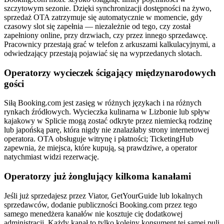
szczytowym sezonie. Dzięki synchronizacji dostępności na żywo,
sprzedaż OTA zatrzymuje się automatycznie w momencie, gdy
czasowy slot się zapełnia — niezależnie od tego, czy został
zapełniony online, przy drzwiach, czy przez innego sprzedawcę.
Pracownicy przestają grać w telefon z arkuszami kalkulacyjnymi, a
odwiedzający przestają pojawiać się na wyprzedanych slotach.
Operatorzy wycieczek ścigający międzynarodowych
gości
Siłą Booking.com jest zasięg w różnych językach i na różnych
rynkach źródłowych. Wycieczka kulinarna w Lizbonie lub spływ
kajakowy w Splicie mogą zostać odkryte przez niemiecką rodzinę
lub japońską parę, która nigdy nie znalazłaby strony internetowej
operatora. OTA obsługuje witrynę i płatności; TicketingHub
zapewnia, że miejsca, które kupują, są prawdziwe, a operator
natychmiast widzi rezerwację.
Operatorzy już żonglujący kilkoma kanałami
Jeśli już sprzedajesz przez Viator, GetYourGuide lub lokalnych
sprzedawców, dodanie publiczności Booking.com przez tego
samego menedżera kanałów nie kosztuje cię dodatkowej
administracji. Każdy kanał to tylko kolejny konsument tej samej puli