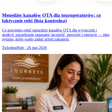
Menedżer kanałów OTA dla touroperatorów: co
faktycznie robi (lista kontrolna)
Co powinien robić menedżer kanałów OTA dla wycieczek i
atrakcji: zarządzanie zapasami, łączność, prowizje i operacje — plus
pytania, które warto zadać przed zakupem.
TicketingHub
·
26 maj 2026