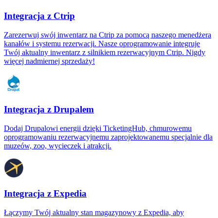
Integracja z Ctrip
Zarezerwuj swój inwentarz na Ctrip za pomocą naszego menedżera
kanałów i systemu rezerwacji. Nasze oprogramowanie integruje
Twój aktualny inwentarz z silnikiem rezerwacyjnym Ctrip. Nigdy
więcej nadmiernej sprzedaży!
Integracja z Drupalem
Dodaj Drupalowi energii dzięki TicketingHub, chmurowemu
oprogramowaniu rezerwacyjnemu zaprojektowanemu specjalnie dla
muzeów, zoo, wycieczek i atrakcji.
Integracja z Expedia
Łączymy Twój aktualny stan magazynowy z Expedia, aby