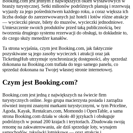
Booking.com jest jednym z największych okien wystawowych w
branży turystycznej. Setki milionów podróżnych planują i rezerwują
wyjazdy za jego pośrednictwem każdego roku, a coraz większa ich
liczba dodaje do zarezerwowanych już hoteli i lotów różne atrakcje
— wycieczki piesze, bilety do muzeów, wycieczki jednodniowe.
Umieszczenie swoich produktów przed taką publicznością, bez
tworzenia drugiego systemu rezerwacji do obsługi, to dokładnie to,
do czego służy menedżer kanałów.
Ta strona wyjaśnia, czym jest Booking.com, jak faktycznie
pozyskiwane są jego zasoby wycieczek i atrakcji oraz jak
TicketingHub utrzymuje synchronizację dostępności, aby sprzedaż
dokonana na Booking.com trafiała do tego samego panelu, co
sprzedaż dokonana na Twojej własnej stronie internetowej.
Czym jest Booking.com?
Booking.com jest jedną z największych na świecie firm
turystycznych online. Jego grupa macierzysta posiada i zarządza
również innymi znanymi markami turystycznymi, w tym Priceline,
Agoda, Kayak, Rentalcars.com, Momondo i OpenTable, a sama
strona Booking.com działa w około 40 językach i obsługuje
podróżnych w ponad 200 krajach i terytoriach. Zbudowała swoją
renomę na zakwaterowaniu, ale dziś sprzedaje loty, wynajem
samochodów, taksówki lotniskowe — oraz atrakcje i