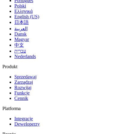
Português
Polski
Ελληνικά
English (US)
日本語
العربية
Dansk
Magyar
中文
עברית
Nederlands
Produkt
Sprzedawaj
Zarządzaj
Rozwijaj
Funkcje
Cennik
Platforma
Integracje
Deweloperzy