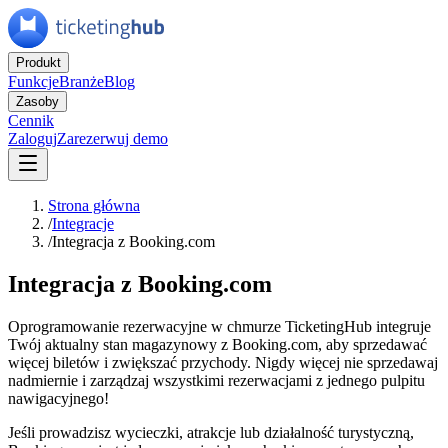
Produkt
Funkcje
Branże
Blog
Zasoby
Cennik
Zaloguj
Zarezerwuj demo
Strona główna
/
Integracje
/
Integracja z Booking.com
Integracja z Booking.com
Oprogramowanie rezerwacyjne w chmurze TicketingHub integruje
Twój aktualny stan magazynowy z Booking.com, aby sprzedawać
więcej biletów i zwiększać przychody. Nigdy więcej nie sprzedawaj
nadmiernie i zarządzaj wszystkimi rezerwacjami z jednego pulpitu
nawigacyjnego!
Jeśli prowadzisz wycieczki, atrakcje lub działalność turystyczną,