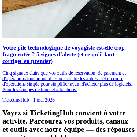
Votre pile technologique de voyagiste est-elle trop
fragmentée ? 5 signes d'alerte (et ce qu'il faut
corriger en premier)
Cinq signaux clairs que vos outils de réservation, de paiement et
d'opérations fonctionnent les uns contre les autres—et un ordre
d'opérations simple pour simplifier avant d'acheter plus de logiciels.
Pour les équipes de tours et attractions.
TicketingHub
·
1 mai 2026
Voyez si TicketingHub convient à votre
activité.
Parcourez vos produits, canaux
et outils avec notre équipe — des réponses