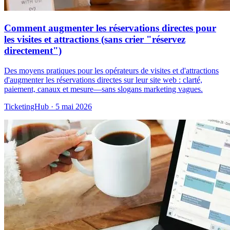
Comment augmenter les réservations directes pour
les visites et attractions (sans crier "réservez
directement")
Des moyens pratiques pour les opérateurs de visites et d'attractions
d'augmenter les réservations directes sur leur site web : clarté,
paiement, canaux et mesure—sans slogans marketing vagues.
TicketingHub
·
5 mai 2026