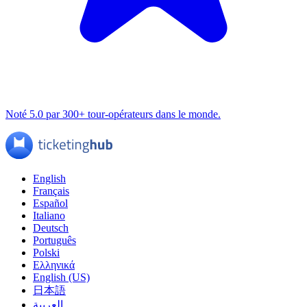
Noté 5.0 par 300+ tour-opérateurs dans le monde.
English
Français
Español
Italiano
Deutsch
Português
Polski
Ελληνικά
English (US)
日本語
العربية