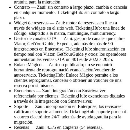
gratuita para la migración.
Contrato — Zaui: sin contrato a largo plazo; cambia o cancela
en cualquier momento. TicketingHub: sin contrato a largo
plazo.
Widget de reservas — Zaui: motor de reservas en línea a
través de widgets en el sitio web. TicketingHub: una línea de
código, adaptado a la marca, multilingüe, multicurrency.
Gestor de canales OTA — Zaui: gestor de canales que cubre
Viator, GetYourGuide, Expedia, además de más de 90
integraciones en Enterprise. TicketingHub: sincronización en
tiempo real con Viator, GetYourGuide y otros; los operadores
aumentaron las ventas OTA un 401% de 2022 a 2025.
Enlace Mágico — Zaui: no publicado; no se encontró
herramienta de reprogramación/cancelación/voucher de
autoservicio. TicketingHub: Enlace Mágico permite a los
clientes reprogramar, cancelar o obtener un voucher de una
reserva por sí mismos.
Exenciones — Zaui: integración con Smartwaiver
referenciada por clientes. TicketingHub: exenciones digitales
a través de la integración con Smartwaiver.
Soporte — Zaui: incorporación en Enterprise; los revisores
califican el soporte altamente. TicketingHub: soporte por chat
y correo electrónico 24/7, además de ayuda gratuita para la
migración.
Reseñas — Zaui: 4.3/5 en Capterra (54 reseñas).