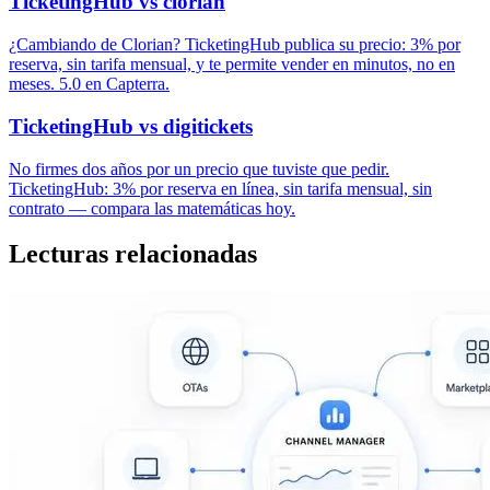
TicketingHub vs clorian
¿Cambiando de Clorian? TicketingHub publica su precio: 3% por
reserva, sin tarifa mensual, y te permite vender en minutos, no en
meses. 5.0 en Capterra.
TicketingHub vs digitickets
No firmes dos años por un precio que tuviste que pedir.
TicketingHub: 3% por reserva en línea, sin tarifa mensual, sin
contrato — compara las matemáticas hoy.
Lecturas relacionadas