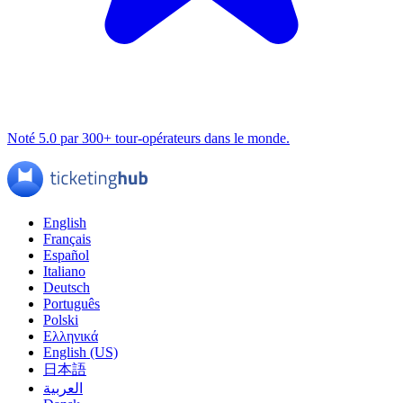
Noté 5.0 par 300+ tour-opérateurs dans le monde.
English
Français
Español
Italiano
Deutsch
Português
Polski
Ελληνικά
English (US)
日本語
العربية