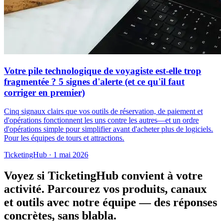
Votre pile technologique de voyagiste est-elle trop
fragmentée ? 5 signes d'alerte (et ce qu'il faut
corriger en premier)
Cinq signaux clairs que vos outils de réservation, de paiement et
d'opérations fonctionnent les uns contre les autres—et un ordre
d'opérations simple pour simplifier avant d'acheter plus de logiciels.
Pour les équipes de tours et attractions.
TicketingHub
·
1 mai 2026
Voyez si TicketingHub convient à votre
activité.
Parcourez vos produits, canaux
et outils avec notre équipe — des réponses
concrètes, sans blabla.