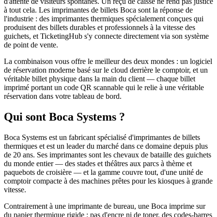
d'attente de visiteurs spontanés. Un reçu de caisse ne rend pas justice
à tout cela. Les imprimantes de billets Boca sont la réponse de
l'industrie : des imprimantes thermiques spécialement conçues qui
produisent des billets durables et professionnels à la vitesse des
guichets, et TicketingHub s'y connecte directement via son système
de point de vente.
La combinaison vous offre le meilleur des deux mondes : un logiciel
de réservation moderne basé sur le cloud derrière le comptoir, et un
véritable billet physique dans la main du client — chaque billet
imprimé portant un code QR scannable qui le relie à une véritable
réservation dans votre tableau de bord.
Qui sont Boca Systems ?
Boca Systems est un fabricant spécialisé d'imprimantes de billets
thermiques et est un leader du marché dans ce domaine depuis plus
de 20 ans. Ses imprimantes sont les chevaux de bataille des guichets
du monde entier — des stades et théâtres aux parcs à thème et
paquebots de croisière — et la gamme couvre tout, d'une unité de
comptoir compacte à des machines prêtes pour les kiosques à grande
vitesse.
Contrairement à une imprimante de bureau, une Boca imprime sur
du papier thermique rigide : pas d'encre ni de toner, des codes-barres