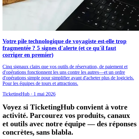
Votre pile technologique de voyagiste est-elle trop
fragmentée ? 5 signes d'alerte (et ce qu'il faut
corriger en premier)
Cinq signaux clairs que vos outils de réservation, de paiement et
d'opérations fonctionnent les uns contre les autres—et un ordre
d'opérations simple pour simplifier avant d'acheter plus de logiciels.
Pour les équipes de tours et attractions.
TicketingHub
·
1 mai 2026
Voyez si TicketingHub convient à votre
activité.
Parcourez vos produits, canaux
et outils avec notre équipe — des réponses
concrètes, sans blabla.