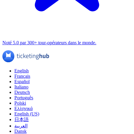
Noté 5.0 par 300+ tour-opérateurs dans le monde.
English
Français
Español
Italiano
Deutsch
Português
Polski
Ελληνικά
English (US)
日本語
العربية
Dansk