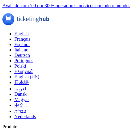
Avaliado com 5.0 por 300+ operadores turísticos em todo o mundo.
English
Français
Español
Italiano
Deutsch
Português
Polski
Ελληνικά
English (US)
日本語
العربية
Dansk
Magyar
中文
עברית
Nederlands
Produto