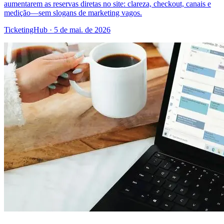
aumentarem as reservas diretas no site: clareza, checkout, canais e
medição—sem slogans de marketing vagos.
TicketingHub
·
5 de mai. de 2026