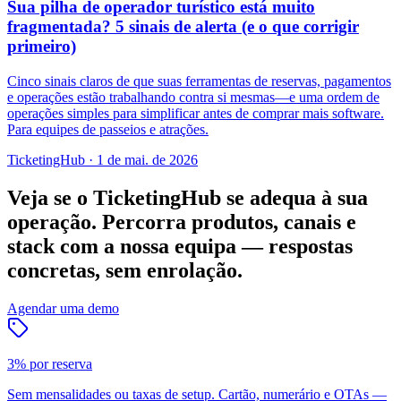
Sua pilha de operador turístico está muito
fragmentada? 5 sinais de alerta (e o que corrigir
primeiro)
Cinco sinais claros de que suas ferramentas de reservas, pagamentos
e operações estão trabalhando contra si mesmas—e uma ordem de
operações simples para simplificar antes de comprar mais software.
Para equipes de passeios e atrações.
TicketingHub
·
1 de mai. de 2026
Veja se o TicketingHub se adequa à sua
operação.
Percorra produtos, canais e
stack com a nossa equipa — respostas
concretas, sem enrolação.
Agendar uma demo
3% por reserva
Sem mensalidades ou taxas de setup. Cartão, numerário e OTAs —