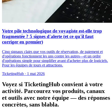
Votre pile technologique de voyagiste est-elle trop
fragmentée ? 5 signes d'alerte (et ce qu'il faut
corriger en premier)
Cinq signaux clairs que vos outils de réservation, de paiement et
d'opérations fonctionnent les uns contre les autres—et un ordre
d'opérations simple pour simplifier avant d'acheter plus de logiciels.
Pour les équipes de tours et attractions.
TicketingHub
·
1 mai 2026
Voyez si TicketingHub convient à votre
activité.
Parcourez vos produits, canaux
et outils avec notre équipe — des réponses
concrètes, sans blabla.