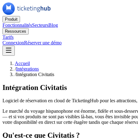
Produit
Fonctionnalités
Secteurs
Blog
Ressources
Tarifs
Connexion
Réserver une démo
Accueil
/
Intégrations
/
Intégration Civitatis
Intégration Civitatis
Logiciel de réservation en cloud de TicketingHub pour les attractions, 
Le marché du voyage hispanophone est énorme, fidèle et sous-desservi p
— et si vos produits ne sont pas visibles là-bas, vous êtes invisible
votre disponibilité en direct sur cette étagère tandis que chaque réserv
Qu'est-ce que Civitatis ?