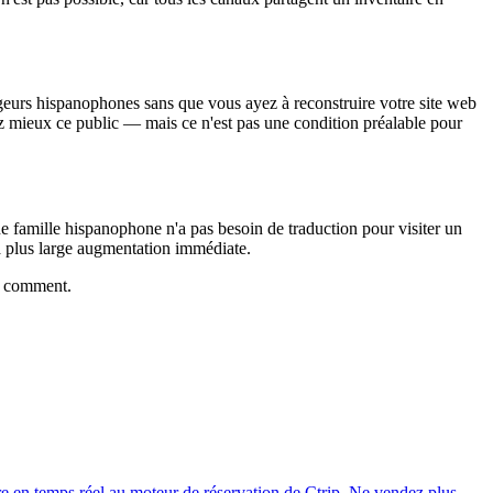
geurs hispanophones sans que vous ayez à reconstruire votre site web
z mieux ce public — mais ce n'est pas une condition préalable pour
ne famille hispanophone n'a pas besoin de traduction pour visiter un
la plus large augmentation immédiate.
s comment.
ire en temps réel au moteur de réservation de Ctrip. Ne vendez plus