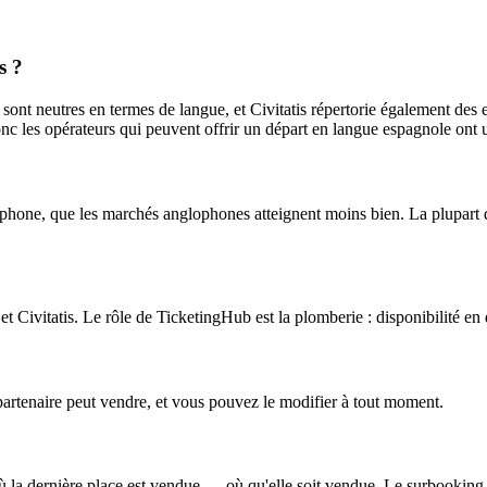
s ?
) sont neutres en termes de langue, et Civitatis répertorie également des
nc les opérateurs qui peuvent offrir un départ en langue espagnole ont 
phone, que les marchés anglophones atteignent moins bien. La plupart d
ivitatis. Le rôle de TicketingHub est la plomberie : disponibilité en dir
partenaire peut vendre, et vous pouvez le modifier à tout moment.
ù la dernière place est vendue — où qu'elle soit vendue. Le surbooking n