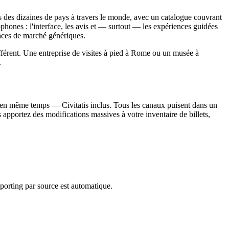
dans des dizaines de pays à travers le monde, avec un catalogue couvrant
nophones : l'interface, les avis et — surtout — les expériences guidées
laces de marché génériques.
fférent. Une entreprise de visites à pied à Rome ou un musée à
.
és en même temps — Civitatis inclus. Tous les canaux puisent dans un
s apportez des modifications massives à votre inventaire de billets,
reporting par source est automatique.