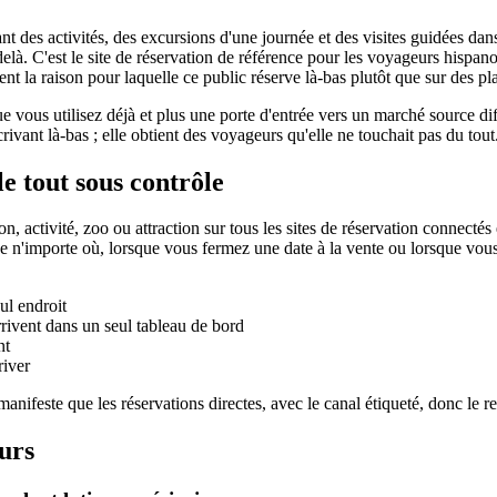
ffrant des activités, des excursions d'une journée et des visites guidées 
-delà. C'est le site de réservation de référence pour les voyageurs hispa
nt la raison pour laquelle ce public réserve là-bas plutôt que sur des p
e vous utilisez déjà et plus une porte d'entrée vers un marché source di
vant là-bas ; elle obtient des voyageurs qu'elle ne touchait pas du tout
e tout sous contrôle
, activité, zoo ou attraction sur tous les sites de réservation connect
tuée n'importe où, lorsque vous fermez une date à la vente ou lorsque vou
ul endroit
rivent dans un seul tableau de bord
nt
river
manifeste que les réservations directes, avec le canal étiqueté, donc le 
eurs