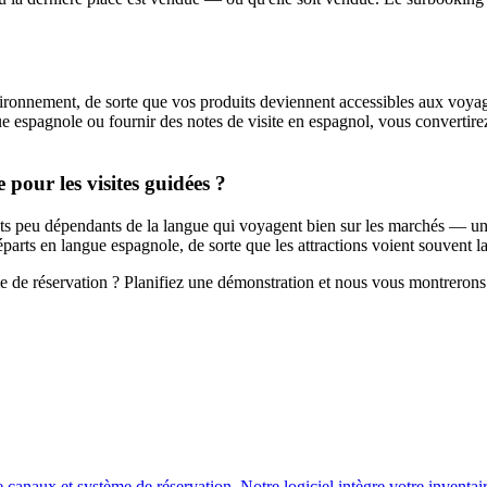
ironnement, de sorte que vos produits deviennent accessibles aux voya
e espagnole ou fournir des notes de visite en espagnol, vous convertire
e pour les visites guidées ?
roduits peu dépendants de la langue qui voyagent bien sur les marchés — u
parts en langue espagnole, de sorte que les attractions voient souvent 
e de réservation ? Planifiez une démonstration et nous vous montreron
de canaux et système de réservation. Notre logiciel intègre votre inventa