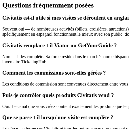
Questions fréquemment posées
Civitatis est-il utile si mes visites se déroulent en anglai
Souvent oui — de nombreuses activités (billets, croisières, attractions
spécifiquement en espagnol fonctionnent le mieux avec son public, do
Civitatis remplace-t-il Viator ou GetYourGuide ?
Non — il les complète. Sa force réside dans le marché source hispano
inventaire TicketingHub.
Comment les commissions sont-elles gérées ?
Les conditions de commission sont convenues directement entre vous et C
Puis-je contrôler quels produits Civitatis vend ?
Oui. Le canal que vous créez contient exactement les produits que le 
Que se passe-t-il lorsqu'une visite est complète ?
Le départ se ferme sur Civitatis et tous les autres canaux au moment o