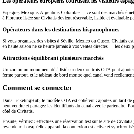
Les opérateurs européens courtisent les visiteurs espag
Espagne, Mexique, Argentine, Colombie — ce sont des marchés émetteu
à Florence listée sur Civitatis devient réservable, lisible et évaluab
Opérateurs dans les destinations hispanophones
Si vous organisez des visites à Séville, Mexico ou Cusco, Civitatis es
en haute saison ne se heurte jamais à vos ventes directes — les deux 
Attractions équilibrant plusieurs marchés
Un zoo ou un monument déjà listé sur deux ou trois OTA peut ajouter 
ferme partout, et le tableau de bord montre quel canal vend réellement
Comment se connecter
Dans TicketingHub, le modèle OTA est cohérent : ajoutez un tarif de gr
peut vendre et partagez les identifiants du canal avec le partenaire. P
côté de Civitatis.
Ensuite, vérifiez : effectuez une réservation test sur le site de Civita
revendeur. Lorsqu'elle apparaît, la connexion est active et synchronisé