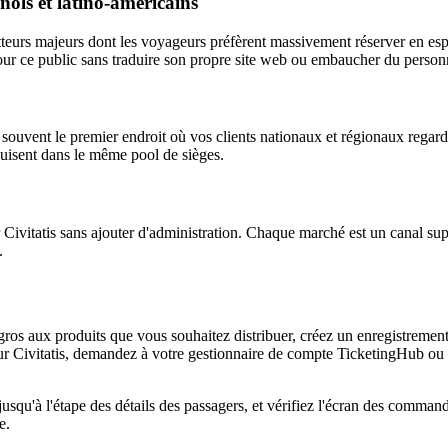
nols et latino-américains
rs majeurs dont les voyageurs préfèrent massivement réserver en espag
le pour ce public sans traduire son propre site web ou embaucher du pers
t souvent le premier endroit où vos clients nationaux et régionaux regar
puisent dans le même pool de sièges.
Civitatis sans ajouter d'administration. Chaque marché est un canal sup
.
os aux produits que vous souhaitez distribuer, créez un enregistrement 
our Civitatis, demandez à votre gestionnaire de compte TicketingHub ou a
tis jusqu'à l'étape des détails des passagers, et vérifiez l'écran des com
e.