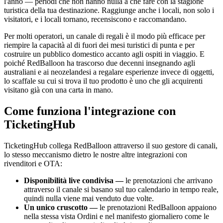
l'anno — periodi che non hanno nulla a che fare con la stagione
turistica della tua destinazione. Raggiunge anche i locali, non solo i
visitatori, e i locali tornano, recensiscono e raccomandano.
Per molti operatori, un canale di regali è il modo più efficace per
riempire la capacità al di fuori dei mesi turistici di punta e per
costruire un pubblico domestico accanto agli ospiti in viaggio. E
poiché RedBalloon ha trascorso due decenni insegnando agli
australiani e ai neozelandesi a regalare esperienze invece di oggetti,
lo scaffale su cui si trova il tuo prodotto è uno che gli acquirenti
visitano già con una carta in mano.
Come funziona l'integrazione con
TicketingHub
TicketingHub collega RedBalloon attraverso il suo gestore di canali,
lo stesso meccanismo dietro le nostre altre integrazioni con
rivenditori e OTA:
Disponibilità live condivisa —
le prenotazioni che arrivano
attraverso il canale si basano sul tuo calendario in tempo reale,
quindi nulla viene mai venduto due volte.
Un unico cruscotto —
le prenotazioni RedBalloon appaiono
nella stessa vista Ordini e nel manifesto giornaliero come le