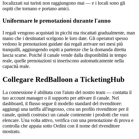
focalizzati sui turisti non raggiungono mai — e i locali sono gli
ospiti che tornano e portano amici.
Uniformare le prenotazioni durante l'anno
I regali vengono acquistati in picchi ma riscattati gradualmente, man
mano che i destinatari scelgono le loro date. Gli operatori spesso
vedono le prenotazioni guidate dai regali arrivare nei mesi più
tranquilli, aggiungendo ospiti a partenze che la domanda diretta
lascia scarse. Poiché il canale vende dalla disponibilità in tempo
reale, quelle prenotazioni si inseriscono automaticamente nella
capacità reale.
Collegare RedBalloon a TicketingHub
La connessione è abilitata con l'aiuto del nostro team — contatta il
tuo account manager o il supporto per attivare il canale. Nel
dashboard, il flusso segue il modello standard del rivenditore:
aggiungi una tariffa all'ingrosso, crea un profilo rivenditore per il
canale, quindi costruisci un canale contenente i prodotti che vuoi
elencare. Una volta attivo, verifica con una prenotazione di prova e
controlla che appaia sotto Ordini con il nome del rivenditore
mostrato.