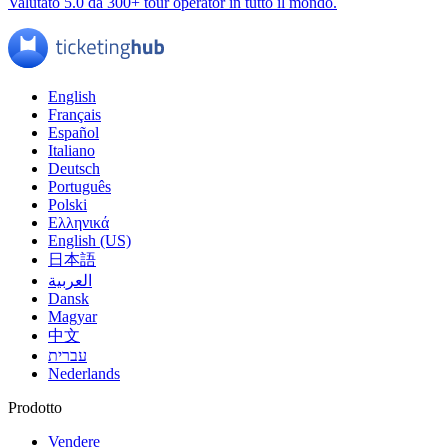
Valutato 5.0 da 300+ tour operator in tutto il mondo.
English
Français
Español
Italiano
Deutsch
Português
Polski
Ελληνικά
English (US)
日本語
العربية
Dansk
Magyar
中文
עברית
Nederlands
Prodotto
Vendere