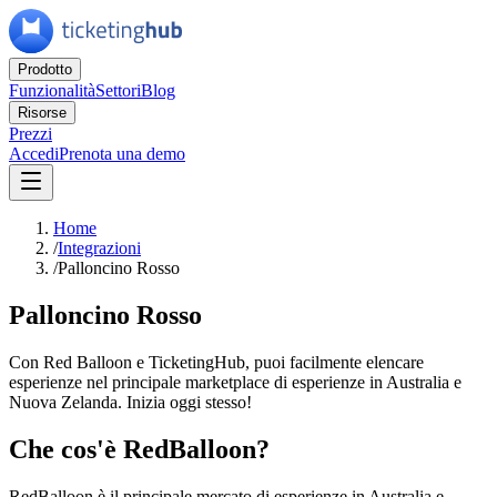
Prodotto
Funzionalità
Settori
Blog
Risorse
Prezzi
Accedi
Prenota una demo
Home
/
Integrazioni
/
Palloncino Rosso
Palloncino Rosso
Con Red Balloon e TicketingHub, puoi facilmente elencare
esperienze nel principale marketplace di esperienze in Australia e
Nuova Zelanda. Inizia oggi stesso!
Che cos'è RedBalloon?
RedBalloon è il principale mercato di esperienze in Australia e