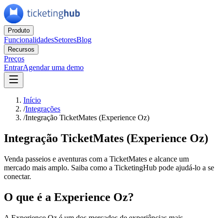
Produto
Funcionalidades
Setores
Blog
Recursos
Preços
Entrar
Agendar uma demo
Início
/
Integrações
/
Integração TicketMates (Experience Oz)
Integração TicketMates (Experience Oz)
Venda passeios e aventuras com a TicketMates e alcance um
mercado mais amplo. Saiba como a TicketingHub pode ajudá-lo a se
conectar.
O que é a Experience Oz?
A Experience Oz é um dos mercados de experiências mais