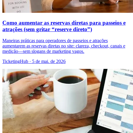
Como aumentar as reservas diretas para passeios e
atrações (sem gritar “reserve direto”)
Maneiras práticas para operadores de passeios e atrações
aumentarem as reservas diretas no site: clareza, checkout, canais e
medição—sem slogans de marketing vagos.
TicketingHub
·
5 de mai. de 2026