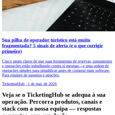
Sua pilha de operador turístico está muito
fragmentada? 5 sinais de alerta (e o que corrigir
primeiro)
Cinco sinais claros de que suas ferramentas de reservas, pagamentos
e operações estão trabalhando contra si mesmas—e uma ordem de
operações simples para simplificar antes de comprar mais software.
Para equipes de passeios e atrações.
TicketingHub
·
1 de mai. de 2026
Veja se o TicketingHub se adequa à sua
operação.
Percorra produtos, canais e
stack com a nossa equipa — respostas