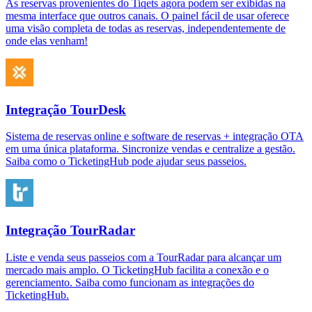
As reservas provenientes do Tiqets agora podem ser exibidas na
mesma interface que outros canais. O painel fácil de usar oferece
uma visão completa de todas as reservas, independentemente de
onde elas venham!
Integração TourDesk
Sistema de reservas online e software de reservas + integração OTA
em uma única plataforma. Sincronize vendas e centralize a gestão.
Saiba como o TicketingHub pode ajudar seus passeios.
Integração TourRadar
Liste e venda seus passeios com a TourRadar para alcançar um
mercado mais amplo. O TicketingHub facilita a conexão e o
gerenciamento. Saiba como funcionam as integrações do
TicketingHub.